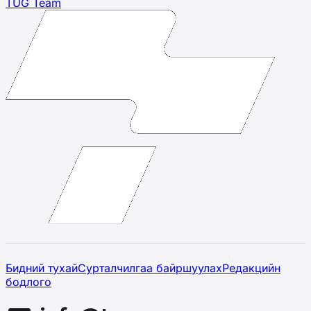
TUG Team
Бидний тухай
Сурталчилгаа байршуулах
Редакцийн
бодлого