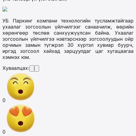
УБ Паркинг компани технологийн тусламжтайгаар
ухаалаг зогсоолын үйлчилгээг санаачилж, өөрийн
хөрөнгөөр төслөө санхүүжүүлсан байна. Ухаалаг
зогсоолын үйлчилгээ нэвтэрснээр зогсоолуудын ойр
орчмын замын түгжрэл 30 хүртэл хувиар буурч,
иргэд зогсоол хайхад зарцуулдаг цаг хугацаагаа
хэмнэх юм.
Хуваалцах:
0
0