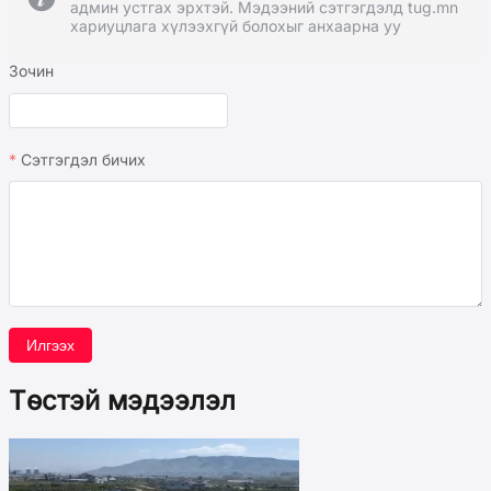
админ устгах эрхтэй. Мэдээний сэтгэгдэлд tug.mn
хариуцлага хүлээхгүй болохыг анхаарна уу
Зочин
Сэтгэгдэл бичих
Илгээх
Төстэй мэдээлэл