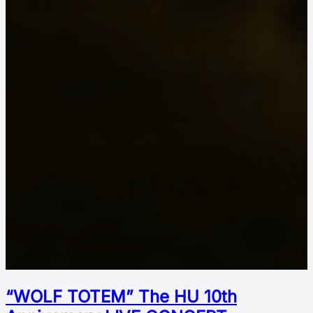
“WOLF TOTEM” The HU 10th