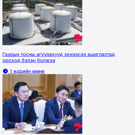
Газрын тосны агуулахууд эхнээсээ ашиглалтад
ороход бэлэн болжээ
1 өдрийн өмнө