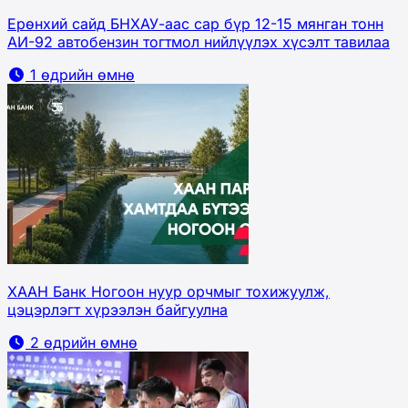
Ерөнхий сайд БНХАУ-аас сар бүр 12-15 мянган тонн
АИ-92 автобензин тогтмол нийлүүлэх хүсэлт тавилаа
1 өдрийн өмнө
ХААН Банк Ногоон нуур орчмыг тохижуулж,
цэцэрлэгт хүрээлэн байгуулна
2 өдрийн өмнө