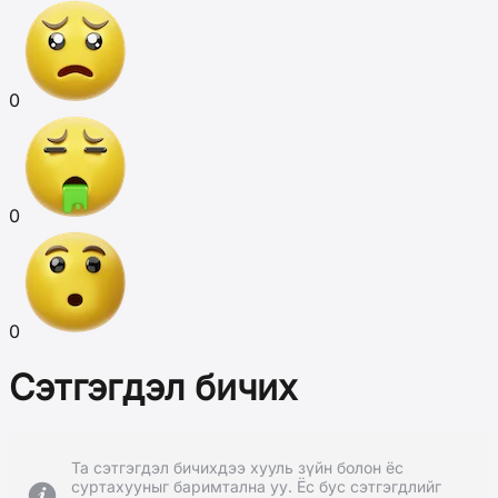
0
0
0
Сэтгэгдэл бичих
Та сэтгэгдэл бичихдээ хууль зүйн болон ёс
суртахууныг баримтална уу. Ёс бус сэтгэгдлийг