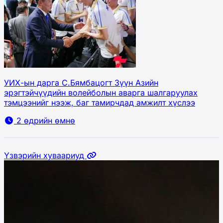
УИХ-ын дарга С.Бямбацогт Зүүн Азийн
эрэгтэйчүүдийн волейболын аварга шалгаруулах
тэмцээнийг нээж, баг тамирчдад амжилт хүслээ
2 өдрийн өмнө
Үзвэрийн хуваариуд