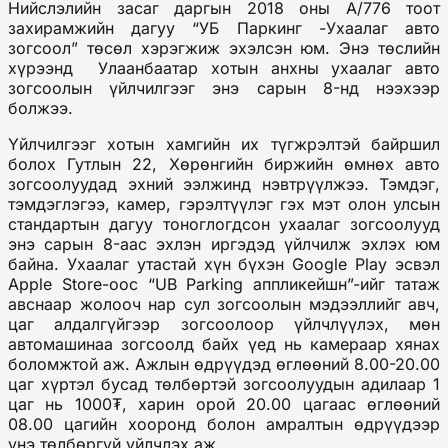
Нийслэлийн засаг даргын 2018 оны А/776 тоот
захирамжийн дагуу “УБ Паркинг -Ухаалаг авто
зогсоол” төсөл хэрэгжиж эхэлсэн юм. Энэ төслийн
хүрээнд Улаанбаатар хотын анхны ухаалаг авто
зогсоолын үйлчилгээг энэ сарын 8-нд нээхээр
болжээ.
Үйлчилгээг хотын хамгийн их түгжрэлтэй байршил
болох Гутлын 22, Хөрөнгийн биржийн өмнөх авто
зогсоолуудад эхний ээлжинд нэвтрүүлжээ. Тэмдэг,
тэмдэглэгээ, камер, гэрэлтүүлэг гэх мэт олон улсын
стандартын дагуу тоноглогдсон ухаалаг зогсоолууд
энэ сарын 8-аас эхлэн иргэдэд үйлчилж эхлэх юм
байна. Ухаалаг утастай хүн бүхэн Google Play эсвэл
Apple Store-оос “UB Parking аппликейшн”-ийг татаж
авснаар жолооч нар сул зогсоолын мэдээллийг авч,
цаг алдалгүйгээр зогсоолоор үйлчлүүлэх, мөн
автомашинаа зогсоолд байх үед нь камераар хянах
боломжтой аж. Ажлын өдрүүдэд өглөөний 8.00-20.00
цаг хүртэл бусад төлбөртэй зогсоолуудын адилаар 1
цаг нь 1000₮, харин орой 20.00 цагаас өглөөний
08.00 цагийн хооронд болон амралтын өдрүүдээр
үнэ төлбөргүй үйлчлэх аж.