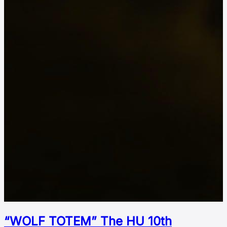
“WOLF TOTEM” The HU 10th