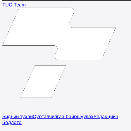
TUG Team
Бидний тухай
Сурталчилгаа байршуулах
Редакцийн
бодлого