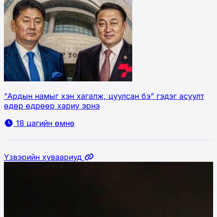
“Ардын намыг хэн хагалж, цуулсан бэ” гэдэг асуулт
өдөр өдрөөр хариу эрнэ
18 цагийн өмнө
Үзвэрийн хуваариуд