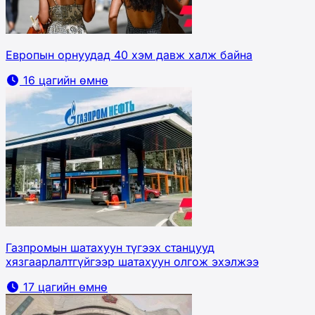
Европын орнуудад 40 хэм давж халж байна
16 цагийн өмнө
Газпромын шатахуун түгээх станцууд
хязгаарлалтгүйгээр шатахуун олгож эхэлжээ
17 цагийн өмнө