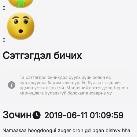
0
0
Сэтгэгдэл бичих
Та сэтгэгдэл бичихдээ хууль зүйн болон ёс
суртахууныг баримтална уу. Ёс бус сэтгэгдлийг
админ устгах эрхтэй. Мэдээний сэтгэгдэлд tug.mn
хариуцлага хүлээхгүй болохыг анхаарна уу
Зочин
2019-06-11 01:09:59
Namaasaa hoogdoogui zuger oroh gd bgan bishvv hha