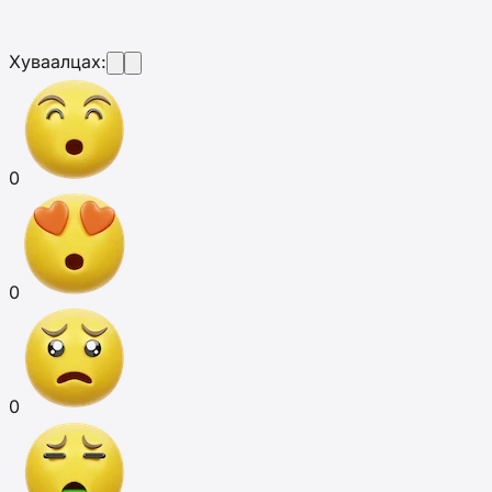
Хуваалцах:
0
0
0