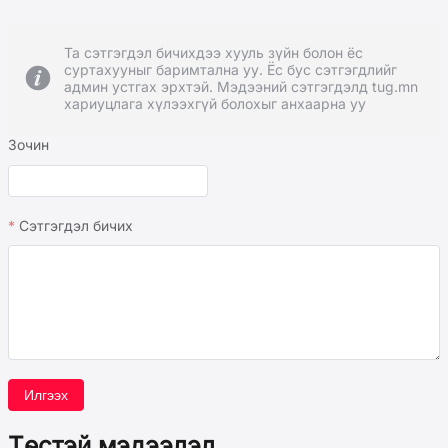
Та сэтгэгдэл бичихдээ хууль зүйн болон ёс
суртахууныг баримтална уу. Ёс бус сэтгэгдлийг
админ устгах эрхтэй. Мэдээний сэтгэгдэлд tug.mn
хариуцлага хүлээхгүй болохыг анхаарна уу
Зочин
Сэтгэгдэл бичих
Илгээх
Төстэй мэдээлэл