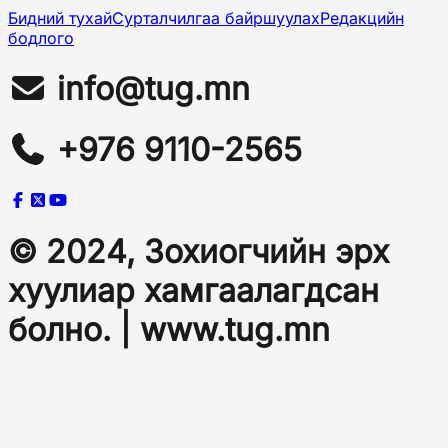
Бидний тухай
Сурталчилгаа байршуулах
Редакцийн
бодлого
info@tug.mn
+976 9110-2565
© 2024, Зохиогчийн эрх
хуулиар хамгаалагдсан
болно. | www.tug.mn