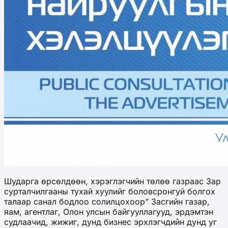
Шударга өрсөлдөөн, хэрэглэгчийн төлөө газраас Зар
сурталчилгааны тухай хуулийг боловсронгуй болгох
талаар санал бодлоо солилцохоор” Засгийн газар,
яам, агентлаг, Олон улсын байгууллагууд, эрдэмтэн
судлаачид, жижиг, дунд бизнес эрхлэгчдийн дунд уг