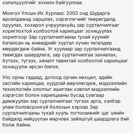
хэлэлцүүлгийг зохион байгууллаа.
Монгол Улсын Их Хурлаас 2002 онд Шударга
өрсөлдөөнд харшлах, хэрэглэгчийг төөрөгдөлд
оруулах, хохирол учруулахуйц зар сурталчилгааг
хориглохтой холбоотой харилцааг зохицуулах
зорилгоор Зар сурталчилгааны тухай хуулийг
баталсан нь өнөөдрийг хүртэл хүчин төгөлдөр
мөрдөгдөж байна. Уг хуулиар зар сурталчилгаанд
тавигдах шаардлага, зар сурталчилгаа захиалах,
бүтээх, түгээх, хяналт тавихтай холбоотой харилцааг
зохицуулж ирсэн билээ.
Улс орны гадаад, дотоод орчин нөхцөл, эдийн
засгийн харилцаа, хурдтай өөрчлөгдөж, мэдээллийн
технологийн ололтыг ашиглан хэвлэл мэдээллийн
хэрэгсэл болон харилцааны бусад сувгаар
дамжуулан зар сурталчилгааг түгээх арга, хэлбэр
улам боловсронгуй болохын хэрээр Зар
сурталчилгааны тухай хууль тогтоомжийг цаг үеийн
байдалд нийцүүлэн өөрчлөх зайлшгүй шаардлага бий
болж байна.