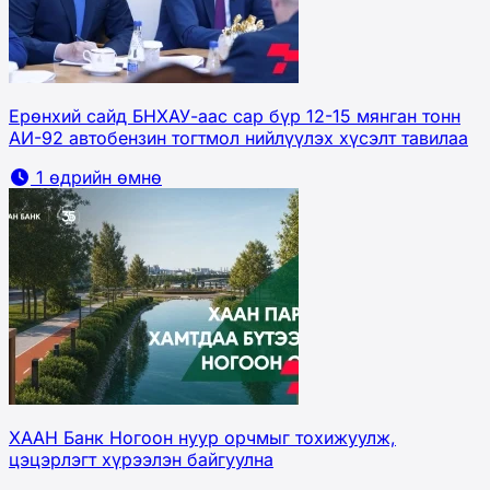
Ерөнхий сайд БНХАУ-аас сар бүр 12-15 мянган тонн
АИ-92 автобензин тогтмол нийлүүлэх хүсэлт тавилаа
1 өдрийн өмнө
ХААН Банк Ногоон нуур орчмыг тохижуулж,
цэцэрлэгт хүрээлэн байгуулна