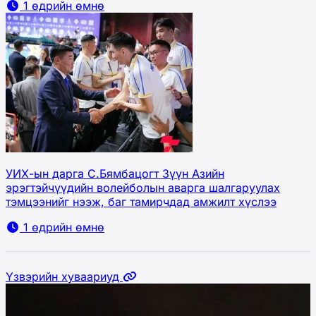
1 өдрийн өмнө
УИХ-ын дарга С.Бямбацогт Зүүн Азийн
эрэгтэйчүүдийн волейболын аварга шалгаруулах
тэмцээнийг нээж, баг тамирчдад амжилт хүслээ
1 өдрийн өмнө
Үзвэрийн хуваариуд