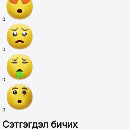
0
0
0
0
Сэтгэгдэл бичих