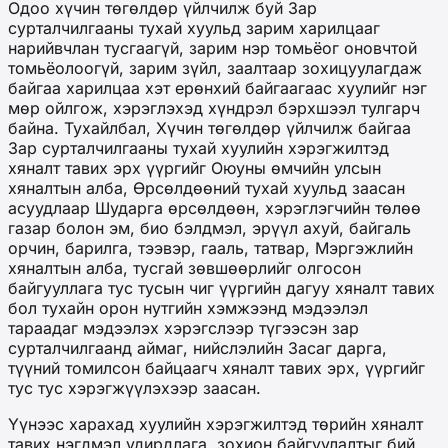
Одоо хүчин төгөлдөр үйлчилж буй Зар
сурталчилгааны тухай хуульд зарим харилцааг
нарийвчлан тусгаагүй, зарим нэр томьёог оновчтой
томьёолоогүй, зарим зүйл, заалтаар зохицуулагдаж
байгаа харилцаа хэт ерөнхий байгаагаас хуулийг нэг
мөр ойлгож, хэрэглэхэд хүндрэл бэрхшээл тулгарч
байна. Тухайлбал, Хүчин төгөлдөр үйлчилж байгаа
Зар сурталчилгааны тухай хуулийн хэрэгжилтэд
хяналт тавих эрх үүргийг Оюуны өмчийн улсын
хяналтын алба, Өрсөлдөөний тухай хуульд заасан
асуудлаар Шударга өрсөлдөөн, хэрэглэгчийн төлөө
газар болон эм, био бэлдмэл, эрүүл ахуй, байгаль
орчин, барилга, тээвэр, гааль, татвар, Мэргэжлийн
хяналтын алба, тусгай зөвшөөрлийг олгосон
байгууллага тус тусын чиг үүргийн дагуу хяналт тавих
бол тухайн орон нутгийн хэмжээнд мэдээлэл
тараадаг мэдээлэх хэрэгслээр түгээсэн зар
сурталчилгаанд аймаг, нийслэлийн Засаг дарга,
түүний томилсон байцаагч хяналт тавих эрх, үүргийг
тус тус хэрэгжүүлэхээр заасан.
Үүнээс харахад хуулийн хэрэгжилтэд төрийн хяналт
тавих нэгдмэл удирдлага, зохион байгуулалтыг бий