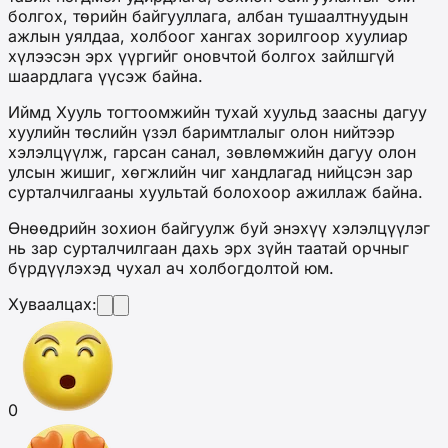
болгох, төрийн байгууллага, албан тушаалтнуудын
ажлын уялдаа, холбоог хангах зорилгоор хуулиар
хүлээсэн эрх үүргийг оновчтой болгох зайлшгүй
шаардлага үүсэж байна.
Иймд Хууль тогтоомжийн тухай хуульд заасны дагуу
хуулийн төслийн үзэл баримтлалыг олон нийтээр
хэлэлцүүлж, гарсан санал, зөвлөмжийн дагуу олон
улсын жишиг, хөгжлийн чиг хандлагад нийцсэн зар
сурталчилгааны хуультай болохоор ажиллаж байна.
Өнөөдрийн зохион байгуулж буй энэхүү хэлэлцүүлэг
нь зар сурталчилгаан дахь эрх зүйн таатай орчныг
бүрдүүлэхэд чухал ач холбогдолтой юм.
Хуваалцах:
0