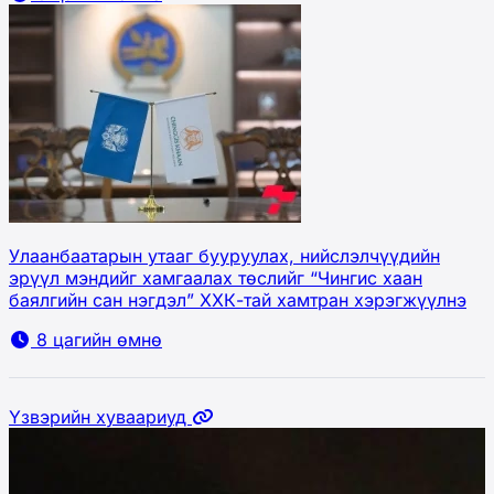
Улаанбаатарын утааг бууруулах, нийслэлчүүдийн
эрүүл мэндийг хамгаалах төслийг “Чингис хаан
баялгийн сан нэгдэл” ХХК-тай хамтран хэрэгжүүлнэ
8 цагийн өмнө
Үзвэрийн хуваариуд