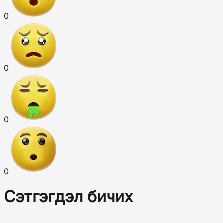
0
0
0
0
Сэтгэгдэл бичих