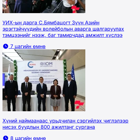
УИХ-ын дарга С.Бямбацогт Зүүн Азийн
эрэгтэйчүүдийн волейболын аварга шалгаруулах
тэмцээнийг нээж, баг тамирчдад амжилт хүслээ
7 цагийн өмнө
Хүний наймаанаас урьдчилан сэргийлэх чиглэлээр
нисэх буудлын 800 ажилтанг сургана
8 цагийн өмнө