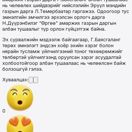
нь чөлөөлөх шийдвэрийг нийслэлийн Эрүүл мэндийн
газрын дарга Л.Төмөрбаатар гаргажээ. Одоогоор тус
эмнэлгийн эмчилгээ эрхэлсэн орлогч дарга
Н.Дүүрэнбилэг “Өргөө” амаржих газрын даргын
албан тушаалыг түр орлон гүйцэтгэж байна.
Эх сурвалжийн мэдээлж байгаагаар, Г.Баясгаланг
төрөх эмнэлэгт эндсэн хоёр эхийн хэрэг болон
нярайн тусламж үйлчилгээний тоног төхөөрөмжийг
төлбөртэй үйлчилгээнд оруулсан зэрэг асуудалтай
холбоотойгоор албан тушаалаас нь чөлөөлсөн байж
болзошгүй гэлээ.
Хуваалцах:
0