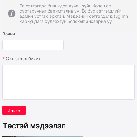
Та сэтгэгдэл бичихдээ хууль зүйн болон ёс
суртахууныг баримтална уу. Ёс бус сэтгэгдлийг
админ устгах эрхтэй. Мэдээний сэтгэгдэлд tug.mn
хариуцлага хүлээхгүй болохыг анхаарна уу
Зочин
Сэтгэгдэл бичих
Илгээх
Төстэй мэдээлэл