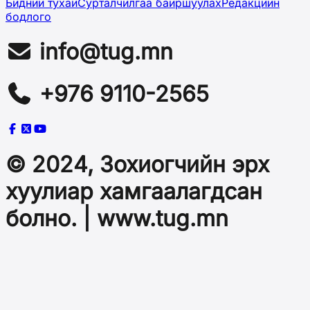
Бидний тухай
Сурталчилгаа байршуулах
Редакцийн
бодлого
info@tug.mn
+976 9110-2565
© 2024, Зохиогчийн эрх
хуулиар хамгаалагдсан
болно. | www.tug.mn