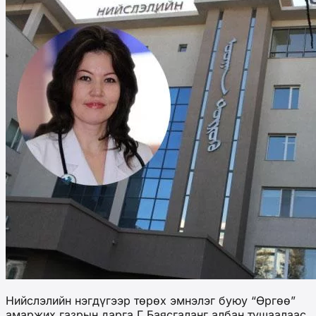
Нийслэлийн нэгдүгээр төрөх эмнэлэг буюу “Өргөө”
амаржих газрын дарга Г.Баясгаланг албан тушаалаас