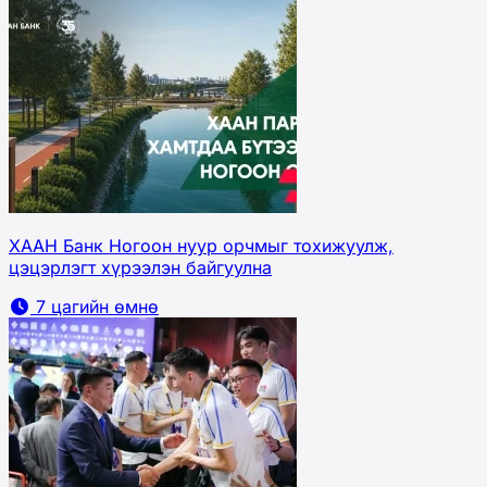
ХААН Банк Ногоон нуур орчмыг тохижуулж,
цэцэрлэгт хүрээлэн байгуулна
7 цагийн өмнө