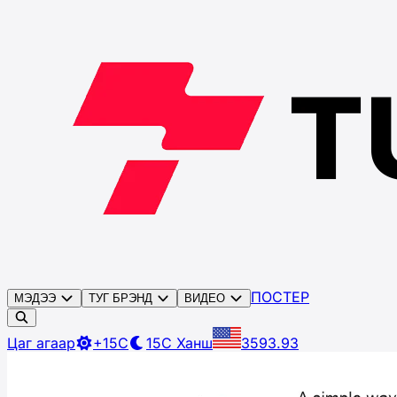
ПОСТЕР
МЭДЭЭ
ТУГ БРЭНД
ВИДЕО
Цаг агаар
+15C
15C
Ханш
3593.93