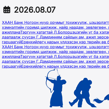
2026.08.07
ХААН Банк Ногоон нуур орчмыг тохижуулж, цэцэрлэгт
хэмнэлтийн горимд шилжиж, найр наадам, зөвлөгөөн, 
ажиллана
Тэргүүн хатагтай Л.Болорцэцэгийн үг ба хэл
даапаалж суусан Г.Дамдинням сайдын ам, ажил зөрсөө
гарцаагүй
Ерөнхийлөгч нарын үлдээсэн нэр төрийн өв 
ХААН Банк Ногоон нуур орчмыг тохижуулж, цэцэрлэгт
хэмнэлтийн горимд шилжиж, найр наадам, зөвлөгөөн, 
ажиллана
Тэргүүн хатагтай Л.Болорцэцэгийн үг ба хэл
даапаалж суусан Г.Дамдинням сайдын ам, ажил зөрсөө
гарцаагүй
Ерөнхийлөгч нарын үлдээсэн нэр төрийн өв 