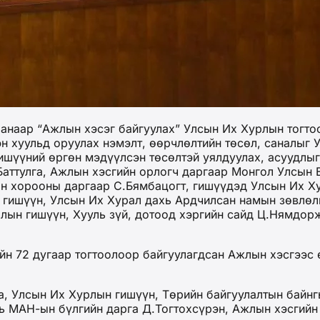
анаар “Ажлын хэсэг байгуулах” Улсын Их Хурлын тогто
 хуульд оруулах нэмэлт, өөрчлөлтийн төсөл, саналыг 
шүүний өргөн мэдүүлсэн төсөлтэй уялдуулах, асуудлыг
аттулга, Ажлын хэсгийн орлогч даргаар Монгол Улсын Е
ын хорооны даргаар С.Бямбацогт, гишүүдэд Улсын Их Х
 гишүүн, Улсын Их Хурал дахь Ардчилсан намын зөвлөл
лын гишүүн, Хууль зүй, дотоод хэргийн сайд Ц.Нямдор
н 72 дугаар тогтоолоор байгуулагдсан Ажлын хэсгээс ө
а, Улсын Их Хурлын гишүүн, Төрийн байгуулалтын байн
ь МАН-ын бүлгийн дарга Д.Тогтохсүрэн, Ажлын хэсгийн