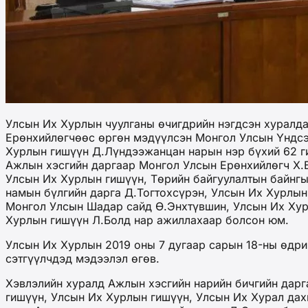
Улсын Их Хурлын чуулганы өчигдрийн нэгдсэн хуралда
Ерөнхийлөгчөөс өргөн мэдүүлсэн Монгол Улсын Үндсэн
Хурлын гишүүн Д.Лүндээжанцан нарын нэр бүхий 62 ги
Ажлын хэсгийн даргаар Монгол Улсын Ерөнхийлөгч Х.Б
Улсын Их Хурлын гишүүн, Төрийн байгуулалтын байнг
намын бүлгийн дарга Д.Тогтохсүрэн, Улсын Их Хурлын
Монгол Улсын Шадар сайд Ө.Энхтүвшин, Улсын Их Хур
Хурлын гишүүн Л.Болд нар ажиллахаар болсон юм.
Улсын Их Хурлын 2019 оны 7 дугаар сарын 18-ны өдрий
сэтгүүлчдэд мэдээлэл өгөв.
Хэвлэлийн хуралд Ажлын хэсгийн нарийн бичгийн дарг
гишүүн, Улсын Их Хурлын гишүүн, Улсын Их Хурал дах