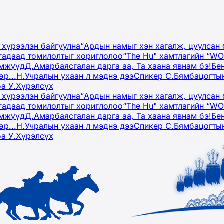
 хүрээлэн байгуулна
“Ардын намыг хэн хагалж, цуулсан 
гадаад томилолтыг хориглолоо
“The Hu" хамтлагийн “W
эмжүүд
Д.Амарбаясгалан дарга аа, Та хаана явнам бэ!
Бе
р...
Н.Учралын ухаан л мэднэ дээ
Спикер С.Бямбацогтын
ба У.Хүрэлсүх
 хүрээлэн байгуулна
“Ардын намыг хэн хагалж, цуулсан 
гадаад томилолтыг хориглолоо
“The Hu" хамтлагийн “W
эмжүүд
Д.Амарбаясгалан дарга аа, Та хаана явнам бэ!
Бе
р...
Н.Учралын ухаан л мэднэ дээ
Спикер С.Бямбацогтын
ба У.Хүрэлсүх