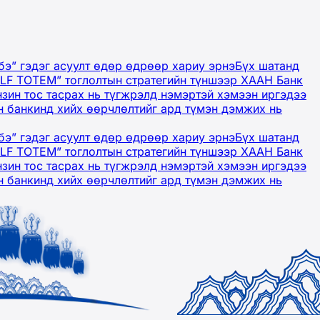
бэ” гэдэг асуулт өдөр өдрөөр хариу эрнэ
Бүх шатанд
OLF TOTEM” тоглолтын стратегийн түншээр ХААН Банк
нзин тос тасрах нь түгжрэлд нэмэртэй хэмээн иргэдээ
 банкинд хийх өөрчлөлтийг ард түмэн дэмжих нь
бэ” гэдэг асуулт өдөр өдрөөр хариу эрнэ
Бүх шатанд
OLF TOTEM” тоглолтын стратегийн түншээр ХААН Банк
нзин тос тасрах нь түгжрэлд нэмэртэй хэмээн иргэдээ
 банкинд хийх өөрчлөлтийг ард түмэн дэмжих нь