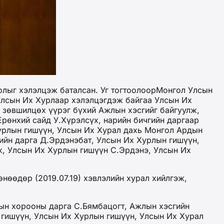
олыг хэлэлцэж баталсан. Уг тогтоолоорМонгол Улсын
Улсын Их Хурлаар хэлэлцэгдэж байгаа Улсын Их
 зөвшилцөх үүрэг бүхий Ажлын хэсгийг байгуулж,
рөнхий сайд У.Хүрэлсүх, нарийн бичгийн даргаар
урлын гишүүн, Улсын Их Хурал дахь Монгол Ардын
ийн дарга Д.Эрдэнэбат, Улсын Их Хурлын гишүүн,
ж, Улсын Их Хурлын гишүүн С.Эрдэнэ, Улсын Их
нөөдөр (2019.07.19) хэвлэлийн хурал хийлгэж,
гын хорооны дарга С.Бямбацогт, Ажлын хэсгийн
 гишүүн, Улсын Их Хурлын гишүүн, Улсын Их Хурал