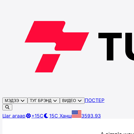
ПОСТЕР
МЭДЭЭ
ТУГ БРЭНД
ВИДЕО
Цаг агаар
+15C
15C
Ханш
3593.93