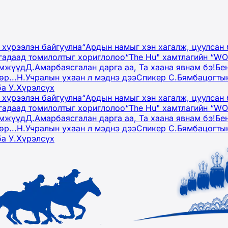
 хүрээлэн байгуулна
“Ардын намыг хэн хагалж, цуулсан 
гадаад томилолтыг хориглолоо
“The Hu" хамтлагийн “W
эмжүүд
Д.Амарбаясгалан дарга аа, Та хаана явнам бэ!
Бе
р...
Н.Учралын ухаан л мэднэ дээ
Спикер С.Бямбацогтын
ба У.Хүрэлсүх
 хүрээлэн байгуулна
“Ардын намыг хэн хагалж, цуулсан 
гадаад томилолтыг хориглолоо
“The Hu" хамтлагийн “W
эмжүүд
Д.Амарбаясгалан дарга аа, Та хаана явнам бэ!
Бе
р...
Н.Учралын ухаан л мэднэ дээ
Спикер С.Бямбацогтын
ба У.Хүрэлсүх