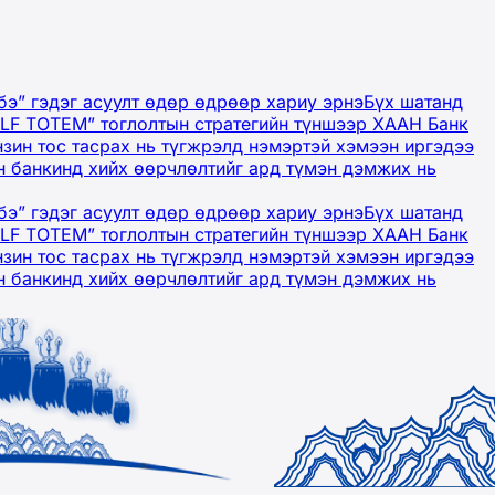
бэ” гэдэг асуулт өдөр өдрөөр хариу эрнэ
Бүх шатанд
OLF TOTEM” тоглолтын стратегийн түншээр ХААН Банк
нзин тос тасрах нь түгжрэлд нэмэртэй хэмээн иргэдээ
 банкинд хийх өөрчлөлтийг ард түмэн дэмжих нь
бэ” гэдэг асуулт өдөр өдрөөр хариу эрнэ
Бүх шатанд
OLF TOTEM” тоглолтын стратегийн түншээр ХААН Банк
нзин тос тасрах нь түгжрэлд нэмэртэй хэмээн иргэдээ
 банкинд хийх өөрчлөлтийг ард түмэн дэмжих нь