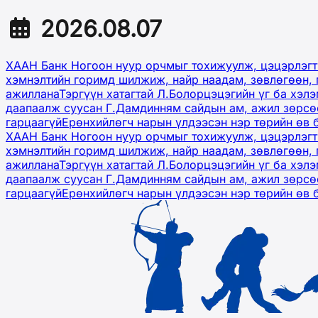
2026.08.07
ХААН Банк Ногоон нуур орчмыг тохижуулж, цэцэрлэгт
хэмнэлтийн горимд шилжиж, найр наадам, зөвлөгөөн, 
ажиллана
Тэргүүн хатагтай Л.Болорцэцэгийн үг ба хэл
даапаалж суусан Г.Дамдинням сайдын ам, ажил зөрсөө
гарцаагүй
Ерөнхийлөгч нарын үлдээсэн нэр төрийн өв 
ХААН Банк Ногоон нуур орчмыг тохижуулж, цэцэрлэгт
хэмнэлтийн горимд шилжиж, найр наадам, зөвлөгөөн, 
ажиллана
Тэргүүн хатагтай Л.Болорцэцэгийн үг ба хэл
даапаалж суусан Г.Дамдинням сайдын ам, ажил зөрсөө
гарцаагүй
Ерөнхийлөгч нарын үлдээсэн нэр төрийн өв 