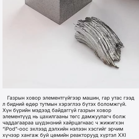
Газрын ховор элементгүйгээр машин, гар утас гээд
л бидний өдөр тутмын хэрэглээ бүтэх боломжгүй.
Хүн бүрийн мэдээд байдаггүй газрын ховор
элементүүд нь цахилгааны төгс дамжуулагч болж
чаддагаараа шүдэнзний хайрцагнаас ч жижигхэн
“iPod”-оос эхлээд дэлхийн нэлээн хэсгийг эрчим
хүчээр хангаж буй цөмийн реакторууд хүртэл XXI