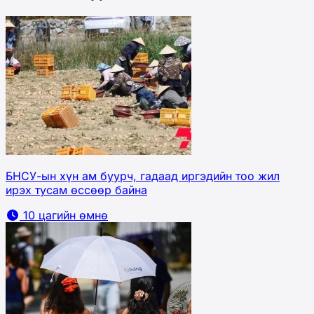
БНСУ-ын хүн ам буурч, гадаад иргэдийн тоо жил
ирэх тусам өссөөр байна
10 цагийн өмнө