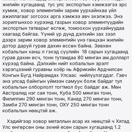
жилийн хугацаанд тус улс экспортын хэмжээгээ эрс
хумиж, ховор элементийн зарим уурхайнхаа үйл
ажиллагааг зогсоох арга хэмжээ авч эхэлжээ. Энэ
зорилгынхоо хүрээнд газрын ховор элементүүдийн
экспортын татварыг өсгөж, томоохон уурхайнуудаа
хаагаад байгаа. Үүний үр дүнд дэлхийн зах зээл
дээрх зарим ховор элементийн үнэ ганцхан жилийн
дотор даруй гурав дахин өссөн байна. Зөвхөн
кобальтын ханш л гэхэд сүүлийн 18 сарын хугацаанд
гурав дахин өсч, тонн тутамдаа 80 мянган ам.долларт
хүрээд байна. Дэлхийн нийт кобальтын эрэлт
хэрэгцээний гуравны хоёр нь Африкийн Ардчилсан
Конгын Бүгд Найрамдах Улсаас нийлүүлэгддэг. Гэвч
энэ улсад байнгын үймээн самуун болж байдаг тул
кобальтын олборлолт тогтмол бус байдаг аж. Мөн
Австралид нэг сая тонн, Куба 500 мянган тонн,
Филиппин 290 мянган тонн, Канад 270 мянган тонн,
Замби 270 мянган тонн, ОХУ 250 мянган тонн
кобальтын нөөцтэй аж.
Хэдийгээр ховор металлын асар их нөөцтэй ч Хятад
Улс өнгөрсөн оны эхний есөн сарын хугацаанд 1.2