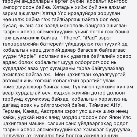
тэрбум ам.долларын өртөг бүхий кобальт Конгоос
импортлосон байна. Хятадын хийж буй энэ алхмыг
зарим ажиглагч Хятад Улс ирээдүйдээ зориулан
нөөцөлж байна гэж тайлбарлаж байгаа бол өөр
бусад нь энэ зах зээлд монополь байдлаа ашиглан
газрын ховор элементүүдийн үнийг өсгөх гэж байна
гэж шүүмжилж байгаа. “iPhone”, “iPad” зэрэг
төхөөрөмжийн баттерейг үйлдвэрлэх гол түүхий эд
кобальтын нөөц дэлхий даяар багасаж байгаагаас
үүдэн “Аpple” компани анх удаагаа байгалийн ховор
эрдэс болох кобальтыг шууд олборлогчоос нь
худалдаж авах урт хугацааны гэрээ байгуулахаар
ажиллаж байгаа аж. Мөн цахилгаан хөдөлгүүртэй
автомашины хөгжил кобальтын эрэлтийг улам
нэмэгдүүлэхээр байгаа юм. Түүнчлэн дэлхийн хүн ам
асар хурдацтай өсч, хэдхэн жилийн дотор долоон
тэрбумд хүрчихээд байхад кобальтын хэрэглээ нь
дагаад өсөх нь ойлгомжтой байна. Тиймээс АНУ,
Герман, Канад, Австрали зэрэг улс шинэ шинэ нөөц
хайж, уурхай нээх аянд мордоцгоосон бол Япон Улс
цахилгаан машин, салхин сэнс үйлдвэрлэхэд ордог
газрын ховор элементүүдийнхээ хэмжээг бууруулах,
орлуулах эх сурвалж бий болгох ажилд ханцуй