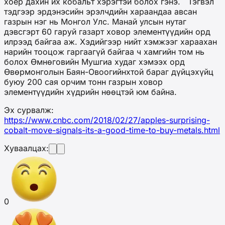
хоёр дахин их кобальт хэрэгтэй болох гэнэ. Тэгвэл
тэдгээр эрдэнэсийн эрэлчдийн хараандаа авсан
газрын нэг нь Монгол Улс. Манай улсын нутаг
дэвсгэрт 60 гаруй газарт ховор элементүүдийн орд
илрээд байгаа аж. Хэдийгээр нийт хэмжээг хараахан
нарийн тооцож гаргаагүй байгаа ч хамгийн том нь
болох Өмнөговийн Мушгиа худаг хэмээх орд
Өвөрмонголын Баян-Овоогийнхтой бараг дүйцэхүйц
буюу 200 сая орчим тонн газрын ховор
элементүүдийн хүдрийн нөөцтэй юм байна.
Эх сурвалж:
https://www.cnbc.com/2018/02/27/apples-surprising-
cobalt-move-signals-its-a-good-time-to-buy-metals.html
Хуваалцах:
0