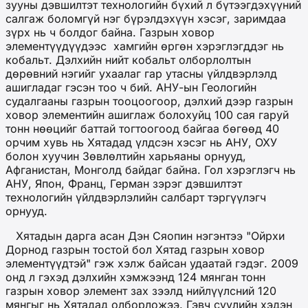
зууны дэвшилтэт технологийн бүхий л бүтээгдэхүүний
салгаж боломгүй нэг бүрэлдэхүүн хэсэг, заримдаа
зүрх нь ч болдог байна. Газрын ховор
элементүүдүүдээс хамгийн өргөн хэрэглэгддэг нь
кобальт. Дэлхийн нийт кобальт олборлолтын
дөрөвний нэгийг ухаалаг гар утасны үйлдвэрлэлд
ашигладаг гэсэн тоо ч бий. АНУ-ын Геологийн
судалгааны газрын тооцоогоор, дэлхий дээр газрын
ховор элементийн ашиглаж болохуйц 100 сая гаруй
тонн нөөцийг баттай тогтоогоод байгаа бөгөөд 40
орчим хувь нь Хятадад үлдсэн хэсэг нь АНУ, ОХУ
болон хуучин Зөвлөлтийн харьяаны орнууд,
Афганистан, Монголд байдаг байна. Гол хэрэглэгч нь
АНУ, Япон, Франц, Герман зэрэг дэвшилтэт
технологийн үйлдвэрлэлийн салбарт тэргүүлэгч
орнууд.
Хятадын дарга асан Дэн Сяопин нэгэнтээ "Ойрхи
Дорнод газрын тостой бол Хятад газрын ховор
элементүүдтэй" гэж хэлж байсан удаатай гэдэг. 2009
онд л гэхэд дэлхийн хэмжээнд 124 мянган тонн
газрын ховор элемент зах зээлд нийлүүлсний 120
мянгыг нь Хятадад олборложээ. Гэвч сүүлийн хэдэн