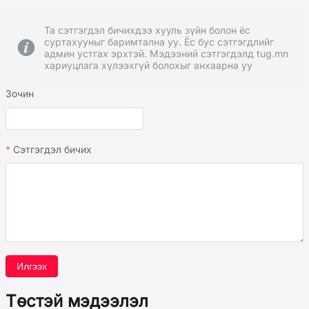
Та сэтгэгдэл бичихдээ хууль зүйн болон ёс
суртахууныг баримтална уу. Ёс бус сэтгэгдлийг
админ устгах эрхтэй. Мэдээний сэтгэгдэлд tug.mn
хариуцлага хүлээхгүй болохыг анхаарна уу
Зочин
Сэтгэгдэл бичих
Илгээх
Төстэй мэдээлэл