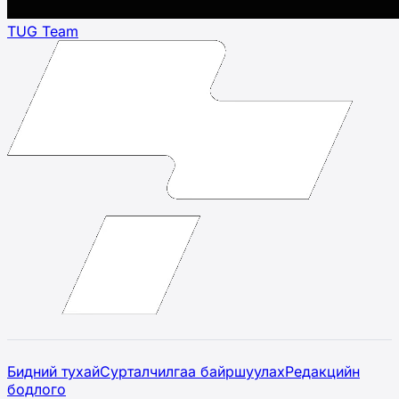
TUG Team
Бидний тухай
Сурталчилгаа байршуулах
Редакцийн
бодлого