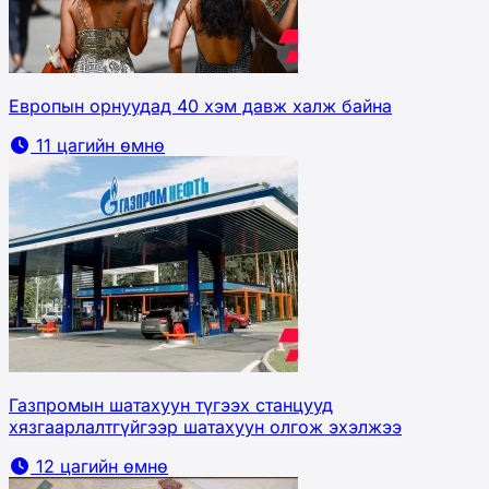
Европын орнуудад 40 хэм давж халж байна
11 цагийн өмнө
Газпромын шатахуун түгээх станцууд
хязгаарлалтгүйгээр шатахуун олгож эхэлжээ
12 цагийн өмнө