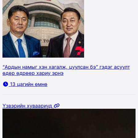
“Ардын намыг хэн хагалж, цуулсан бэ” гэдэг асуулт
өдөр өдрөөр хариу эрнэ
13 цагийн өмнө
Үзвэрийн хуваариуд