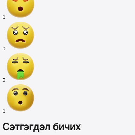
0
0
0
0
Сэтгэгдэл бичих