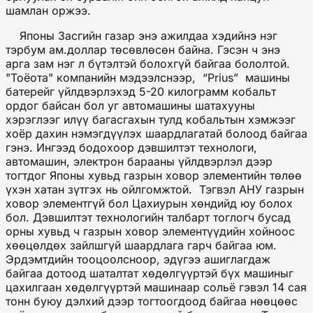
шамлан оржээ.
Японы Засгийн газар энэ ажилдаа хэдийнэ нэг
тэрбум ам.доллар төсөвлөсөн байна. Гэсэн ч энэ
арга зам нэг л бүтэлтэй болохгүй байгаа бололтой.
"Тоёота" компанийн мэдээлснээр, “Prius” машины
батерейг үйлдвэрлэхэд 5-20 килограмм кобальт
ордог байсан бол уг автомашины шатахууны
хэрэглээг илүү багасгахын тулд кобальтын хэмжээг
хоёр дахин нэмэгдүүлэх шаардлагатай болоод байгаа
гэнэ. Ингээд бодохоор дэвшилтэт технологи,
автомашин, электрон барааны үйлдвэрлэл дээр
тогтдог Японы хувьд газрын ховор элементийн төлөө
үхэн хатан зүтгэх нь ойлгомжтой. Тэгвэл АНУ газрын
ховор элементгүй бол Цахиурын хөндийд юу болох
бол. Дэвшилтэт технологийн талбарт тоглогч бусад
орны хувьд ч газрын ховор элементүүдийн хойноос
хөөцөлдөх зайлшгүй шаардлага гарч байгаа юм.
Эрдэмтдийн тооцоолсноор, эдүгээ ашиглагдаж
байгаа дотоод шаталтат хөдөлгүүртэй бүх машиныг
цахилгаан хөдөлгүүртэй машинаар сольё гэвэл 14 сая
тонн буюу дэлхий дээр тогтоогдоод байгаа нөөцөөс