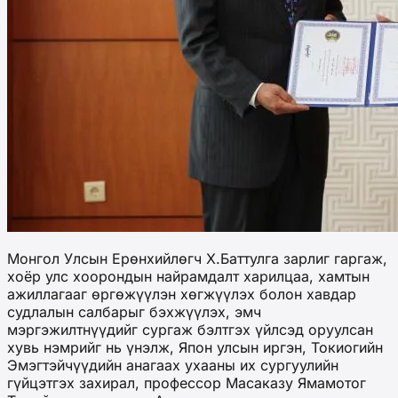
Монгол Улсын Ерөнхийлөгч Х.Баттулга зарлиг гаргаж,
хоёр улс хоорондын найрамдалт харилцаа, хамтын
ажиллагааг өргөжүүлэн хөгжүүлэх болон хавдар
судлалын салбарыг бэхжүүлэх, эмч
мэргэжилтнүүдийг сургаж бэлтгэх үйлсэд оруулсан
хувь нэмрийг нь үнэлж, Япон улсын иргэн, Токиогийн
Эмэгтэйчүүдийн анагаах ухааны их сургуулийн
гүйцэтгэх захирал, профессор Масаказу Ямамотог