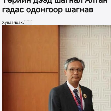
гадас одонгоор шагнав
Хуваалцах: