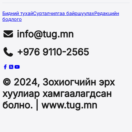
Бидний тухай
Сурталчилгаа байршуулах
Редакцийн
бодлого
info@tug.mn
+976 9110-2565
© 2024, Зохиогчийн эрх
хуулиар хамгаалагдсан
болно. | www.tug.mn