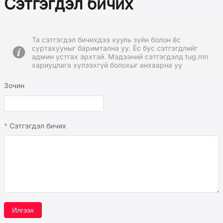
Сэтгэгдэл бичих
Та сэтгэгдэл бичихдээ хууль зүйн болон ёс
суртахууныг баримтална уу. Ёс бус сэтгэгдлийг
админ устгах эрхтэй. Мэдээний сэтгэгдэлд tug.mn
хариуцлага хүлээхгүй болохыг анхаарна уу
Зочин
Сэтгэгдэл бичих
Илгээх