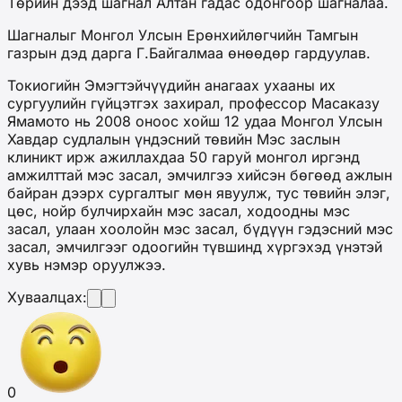
Төрийн дээд шагнал Алтан гадас одонгоор шагналаа.
Шагналыг Монгол Улсын Ерөнхийлөгчийн Тамгын
газрын дэд дарга Г.Байгалмаа өнөөдөр гардуулав.
Токиогийн Эмэгтэйчүүдийн анагаах ухааны их
сургуулийн гүйцэтгэх захирал, профессор Масаказу
Ямамото нь 2008 оноос хойш 12 удаа Монгол Улсын
Хавдар судлалын үндэсний төвийн Мэс заслын
клиникт ирж ажиллахдаа 50 гаруй монгол иргэнд
амжилттай мэс засал, эмчилгээ хийсэн бөгөөд ажлын
байран дээрх сургалтыг мөн явуулж, тус төвийн элэг,
цөс, нойр булчирхайн мэс засал, ходоодны мэс
засал, улаан хоолойн мэс засал, бүдүүн гэдэсний мэс
засал, эмчилгээг одоогийн түвшинд хүргэхэд үнэтэй
хувь нэмэр оруулжээ.
Хуваалцах:
0