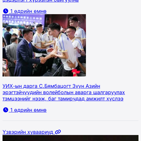
1 өдрийн өмнө
УИХ-ын дарга С.Бямбацогт Зүүн Азийн
эрэгтэйчүүдийн волейболын аварга шалгаруулах
тэмцээнийг нээж, баг тамирчдад амжилт хүслээ
1 өдрийн өмнө
Үзвэрийн хуваариуд