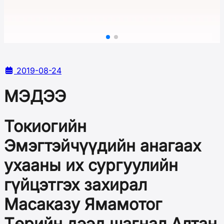
2019-08-24
МЭДЭЭ
Токиогийн
Эмэгтэйчүүдийн анагаах
ухааны их сургуулийн
гүйцэтгэх захирал
Масаказу Ямамотог
Төрийн дээд шагнал Алтан