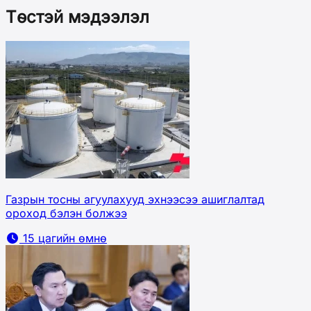
Төстэй мэдээлэл
Газрын тосны агуулахууд эхнээсээ ашиглалтад
ороход бэлэн болжээ
15 цагийн өмнө