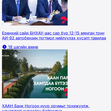
Ерөнхий сайд БНХАУ-аас сар бүр 12-15 мянган тонн
АИ-92 автобензин тогтмол нийлүүлэх хүсэлт тавилаа
18 цагийн өмнө
ХААН Банк Ногоон нуур орчмыг тохижуулж,
цэцэрлэгт хүрээлэн байгуулна