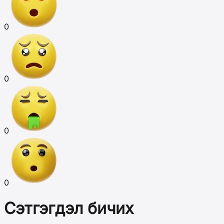
0
0
0
0
Сэтгэгдэл бичих