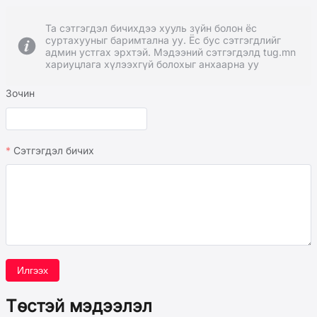
Та сэтгэгдэл бичихдээ хууль зүйн болон ёс
суртахууныг баримтална уу. Ёс бус сэтгэгдлийг
админ устгах эрхтэй. Мэдээний сэтгэгдэлд tug.mn
хариуцлага хүлээхгүй болохыг анхаарна уу
Зочин
Сэтгэгдэл бичих
Илгээх
Төстэй мэдээлэл