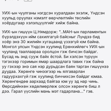
УИХ-ын чуулганы нэгдсэн хуралдаан эхэлж, Үндсэн
хуульд оруулах нэмэлт өөрчлөлтийн төслийн
хоёрдугаар хэлэлцүүлгийг хийж байна.
УИХ-ын гишүүн Ц.Нямдорж: "..МАН-ын парламентын
бүрэлдэхүүн ийм сахилгагүй байсныг Лүндээ бид
хоёр энэ 30 жилийн хугацаанд үзээгүй юм байна.
Монгол улсын Үндсэн хуулинд Ерөнхийлөгч УИХ-ын
чууланд тааллаараа оролцон гэж бичсэн байдаг.
Бусад нь энд сууж байх ёстой. Би хэлсэн түрүүн
тэгэхээр горимын ямар шаардлага тавих гэж байна
уу гэхээр энэ сая нэр дурьдсан баян тарган гишүүнээ
дуудаа. Хөрөнгө чинээгээр нь ялгаварлан
гадуурхахгүй гэж хуулинд биччихсэн байдаг юмаа.
Хөрөнгөндөө аархаад байгаа юм уу эд нар чинь.
Өөрсдийнхөн хөдөлмөрлөж олсон хөрөнгө биш л
дээ. Гарал үүслийн мань мэт гадарлана..." гэв.