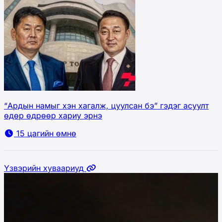
“Ардын намыг хэн хагалж, цуулсан бэ” гэдэг асуулт
өдөр өдрөөр хариу эрнэ
15 цагийн өмнө
Үзвэрийн хуваариуд