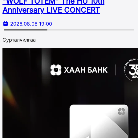
“WOLF TOTEM” The HU 10th
Аnniversary LIVE CONCERT
2026.08.08 19:00
Сурталчилгаа