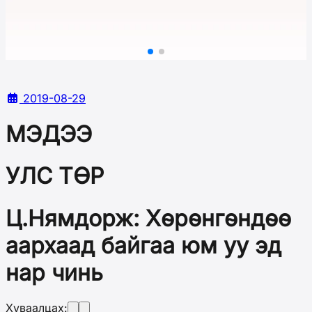
2019-08-29
МЭДЭЭ
УЛС ТӨР
Ц.Нямдорж: Хөрөнгөндөө
аархаад байгаа юм уу эд
нар чинь
Хуваалцах: