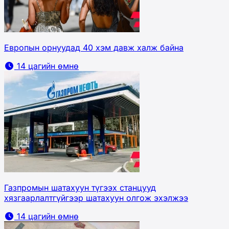
Европын орнуудад 40 хэм давж халж байна
14 цагийн өмнө
Газпромын шатахуун түгээх станцууд
хязгаарлалтгүйгээр шатахуун олгож эхэлжээ
14 цагийн өмнө