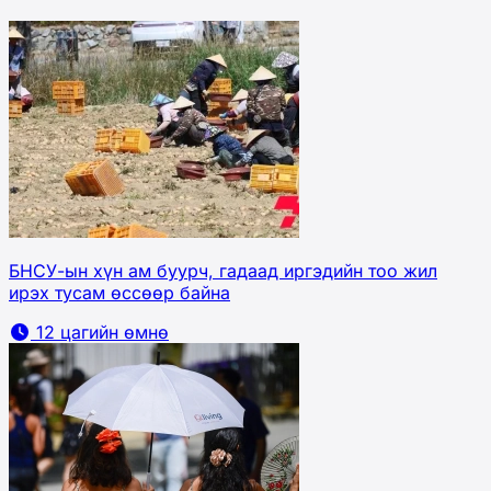
БНСУ-ын хүн ам буурч, гадаад иргэдийн тоо жил
ирэх тусам өссөөр байна
12 цагийн өмнө