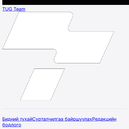
TUG Team
Бидний тухай
Сурталчилгаа байршуулах
Редакцийн
бодлого