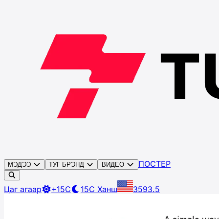
ПОСТЕР
МЭДЭЭ
ТУГ БРЭНД
ВИДЕО
Цаг агаар
+15C
15C
Ханш
3593.5