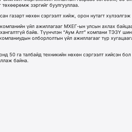
г төхөөрөмж зэргийг буулгууллаа.
ан газарт нөхөн сэргээлт хийж, орон нутагт хүлээлгэж 
 компанийн үйл ажиллагааг МХЕГ-ын улсын ахлах байцаа
 хангалтгүй байв. Түүнчлэн “Аум Алт” компани ТЭЗҮ ши
компаниудын олборлолтын үйл ажиллагааг түр хугацаага
 онд 50 га талбайд техникийн нөхөн сэргээлт хийсэн бол
иллаж байна.