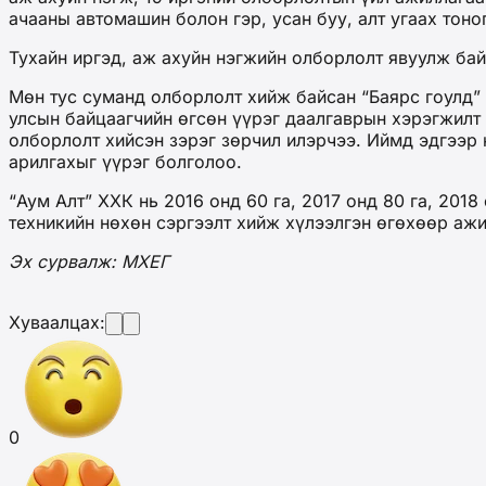
ачааны автомашин болон гэр, усан буу, алт угаах тоно
Тухайн иргэд, аж ахуйн нэгжийн олборлолт явуулж байс
Мөн тус суманд олборлолт хийж байсан “Баярс гоулд”
улсын байцаагчийн өгсөн үүрэг даалгаврын хэрэгжилт
олборлолт хийсэн зэрэг зөрчил илэрчээ. Иймд эдгээр 
арилгахыг үүрэг болголоо.
“Аум Алт” ХХК нь 2016 онд 60 га, 2017 онд 80 га, 2018
техникийн нөхөн сэргээлт хийж хүлээлгэн өгөхөөр аж
Эх сурвалж: МХЕГ
Хуваалцах:
0