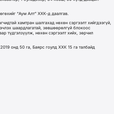
өгөхийг “Аум Алт” ХХК-д даалгав.
гчидтай хамтран шалгахад нөхөн сэргээлт хийгдээгүй,
нэчлэх шаардлагатай, зөвшөөрөлгүй блокоос
ар түдгэлзүүлж, нөхөн сэргээлт хийх, зөрчил
 2019 онд 50 га, Баярс гоулд ХХК 15 га талбайд