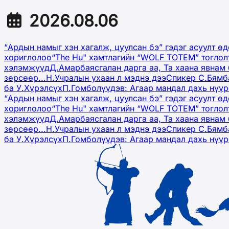
2026.08.06
“Ардын намыг хэн хагалж, цуулсан бэ” гэдэг асуулт ө
хориглолоо
“The Hu" хамтлагийн “WOLF TOTEM” тоглол
хэлэмжүүд
Д.Амарбаясгалан дарга аа, Та хаана явнам 
зөрсөөр...
Н.Учралын ухаан л мэднэ дээ
Спикер С.Бямб
ба У.Хүрэлсүх
П.Гомболүүдэв: Агаар мандал дахь нүү
“Ардын намыг хэн хагалж, цуулсан бэ” гэдэг асуулт ө
хориглолоо
“The Hu" хамтлагийн “WOLF TOTEM” тоглол
хэлэмжүүд
Д.Амарбаясгалан дарга аа, Та хаана явнам 
зөрсөөр...
Н.Учралын ухаан л мэднэ дээ
Спикер С.Бямб
ба У.Хүрэлсүх
П.Гомболүүдэв: Агаар мандал дахь нүү