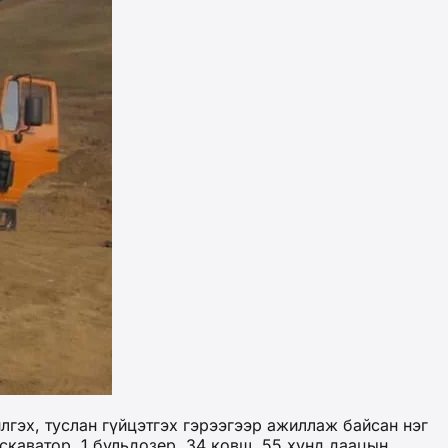
лгэх, туслан гүйцэтгэх гэрээгээр ажиллаж байсан нэг
скаватор, 1 бульдозер, 34 ковш, 55 хүнд даацын