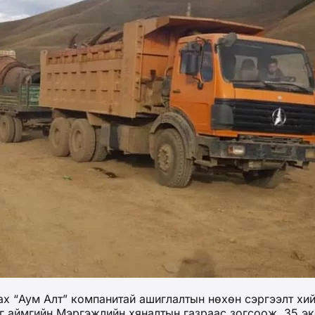
ах “Аум Алт” компанитай ашиглалтын нөхөн сэргээлт хий
г аймгийн Мэргэжлийн хяналтын газраас зогсоож, 35 эк