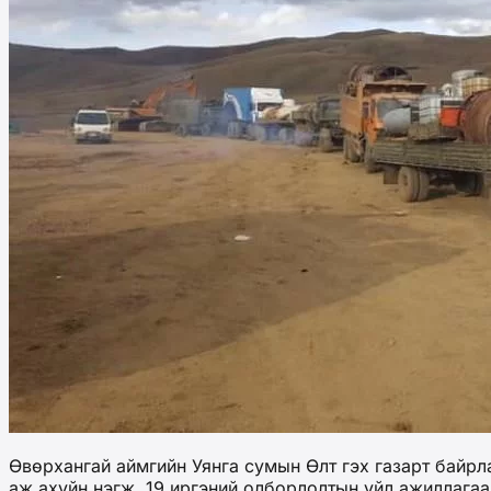
Өвөрхангай аймгийн Уянга сумын Өлт гэх газарт байрл
аж ахуйн нэгж, 19 иргэний олборлолтын үйл ажиллагаа