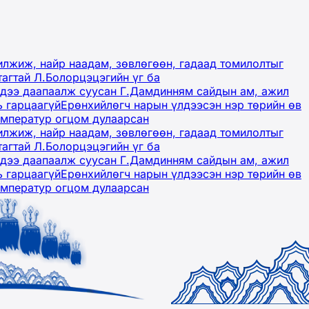
лжиж, найр наадам, зөвлөгөөн, гадаад томилолтыг
тагтай Л.Болорцэцэгийн үг ба
гэдээ даапаалж суусан Г.Дамдинням сайдын ам, ажил
ь гарцаагүй
Ерөнхийлөгч нарын үлдээсэн нэр төрийн өв
емператур огцом дулаарсан
лжиж, найр наадам, зөвлөгөөн, гадаад томилолтыг
тагтай Л.Болорцэцэгийн үг ба
гэдээ даапаалж суусан Г.Дамдинням сайдын ам, ажил
ь гарцаагүй
Ерөнхийлөгч нарын үлдээсэн нэр төрийн өв
емператур огцом дулаарсан