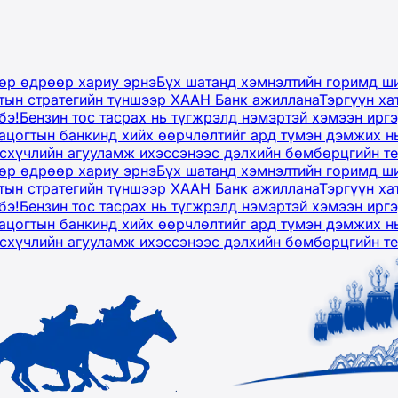
дөр өдрөөр хариу эрнэ
Бүх шатанд хэмнэлтийн горимд ши
тын стратегийн түншээр ХААН Банк ажиллана
Тэргүүн ха
бэ!
Бензин тос тасрах нь түгжрэлд нэмэртэй хэмээн ир
ацогтын банкинд хийх өөрчлөлтийг ард түмэн дэмжих н
рсхүчлийн агууламж ихэссэнээс дэлхийн бөмбөрцгийн т
дөр өдрөөр хариу эрнэ
Бүх шатанд хэмнэлтийн горимд ши
тын стратегийн түншээр ХААН Банк ажиллана
Тэргүүн ха
бэ!
Бензин тос тасрах нь түгжрэлд нэмэртэй хэмээн ир
ацогтын банкинд хийх өөрчлөлтийг ард түмэн дэмжих н
рсхүчлийн агууламж ихэссэнээс дэлхийн бөмбөрцгийн т