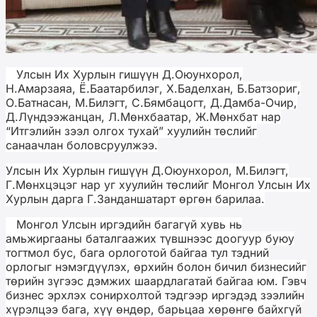
Улсын Их Хурлын гишүүн Д.Оюунхорол,
Н.Амарзаяа, Ё.Баатарбилэг, Х.Баделхан, Б.Батзориг,
О.Батнасан, М.Билэгт, С.Бямбацогт, Д.Дамба-Очир,
Д.Лүндээжанцан, Л.Мөнхбаатар, Ж.Мөнхбат нар
“Итгэлийн зээл олгох тухай” хуулийн төслийг
санаачлан боловсруулжээ.
Улсын Их Хурлын гишүүн Д.Оюунхорол, М.Билэгт,
Г.Мөнхцэцэг нар уг хуулийн төслийг Монгол Улсын Их
Хурлын дарга Г.Занданшатарт өргөн барилаа.
Монгол Улсын иргэдийн багагүй хувь нь
амьжиргааны баталгаажих түвшнээс доогуур буюу
тогтмол бус, бага орлоготой байгаа тул тэдний
орлогыг нэмэгдүүлэх, өрхийн болон бичил бизнесийг
төрийн зүгээс дэмжих шаардлагатай байгаа юм. Гэвч
бизнес эрхлэх сонирхолтой тэдгээр иргэдэд зээлийн
хүрэлцээ бага, хүү өндөр, барьцаа хөрөнгө байхгүй