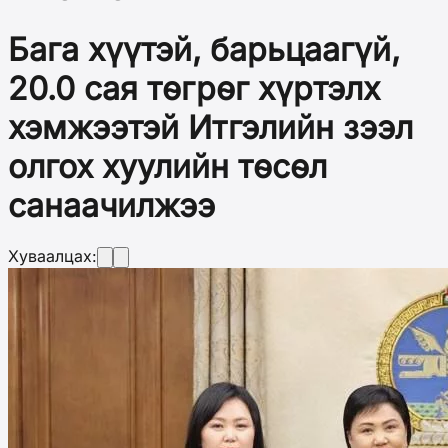
Бага хүүтэй, барьцаагүй,
20.0 сая төгрөг хүртэлх
хэмжээтэй Итгэлийн зээл
олгох хуулийн төсөл
санаачилжээ
Хуваалцах: