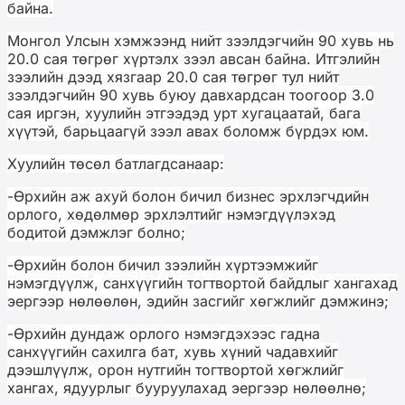
байна.
Монгол Улсын хэмжээнд нийт зээлдэгчийн 90 хувь нь
20.0 сая төгрөг хүртэлх зээл авсан байна. Итгэлийн
зээлийн дээд хязгаар 20.0 сая төгрөг тул нийт
зээлдэгчийн 90 хувь буюу давхардсан тоогоор 3.0
сая иргэн, хуулийн этгээдэд урт хугацаатай, бага
хүүтэй, барьцаагүй зээл авах боломж бүрдэх юм.
Хуулийн төсөл батлагдсанаар:
-
Өрхийн аж ахуй болон бичил бизнес эрхлэгчдийн
орлого, хөдөлмөр эрхлэлтийг нэмэгдүүлэхэд
бодитой дэмжлэг болно;
-
Өрхийн болон бичил зээлийн хүртээмжийг
нэмэгдүүлж, санхүүгийн тогтвортой байдлыг хангахад
эергээр нөлөөлөн, эдийн засгийг хөгжлийг дэмжинэ;
-
Өрхийн дундаж орлого нэмэгдэхээс гадна
санхүүгийн сахилга бат, хувь хүний чадавхийг
дээшлүүлж, орон нутгийн тогтвортой хөгжлийг
хангах, ядуурлыг бууруулахад эергээр нөлөөлнө;