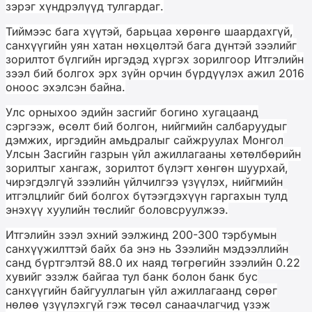
зэрэг хүндрэлүүд тулгардаг.
Тиймээс бага хүүтэй, барьцаа хөрөнгө шаардахгүй,
санхүүгийн уян хатан нөхцөлтэй бага дүнтэй зээлийг
зорилтот бүлгийн иргэдэд хүргэх зорилгоор Итгэлийн
зээл бий болгох эрх зүйн орчин бүрдүүлэх ажил 2016
оноос эхэлсэн байна.
Улс орныхоо эдийн засгийг богино хугацаанд
сэргээж, өсөлт бий болгон, нийгмийн салбаруудыг
дэмжих, иргэдийн амьдралыг сайжруулах Монгол
Улсын Засгийн газрын үйл ажиллагааны хөтөлбөрийн
зорилтыг хангаж, зорилтот бүлэгт хөнгөн шуурхай,
чирэгдэлгүй зээлийн үйлчилгээ үзүүлэх, нийгмийн
итгэлцлийг бий болгох бүтээгдэхүүн гаргахын тулд
энэхүү хуулийн төслийг боловсруулжээ.
Итгэлийн зээл эхний ээлжинд 200-300 тэрбумын
санхүүжилттэй байх ба энэ нь Зээлийн мэдээллийн
санд бүртгэлтэй 88.0 их наяд төгрөгийн зээлийн 0.22
хувийг эзэлж байгаа тул банк болон банк бус
санхүүгийн байгууллагын үйл ажиллагаанд сөрөг
нөлөө үзүүлэхгүй гэж төсөл санаачлагчид үзэж