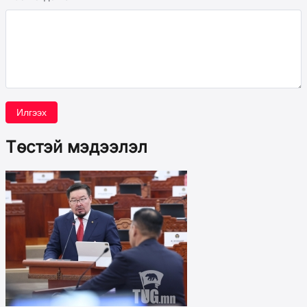
Илгээх
Төстэй мэдээлэл