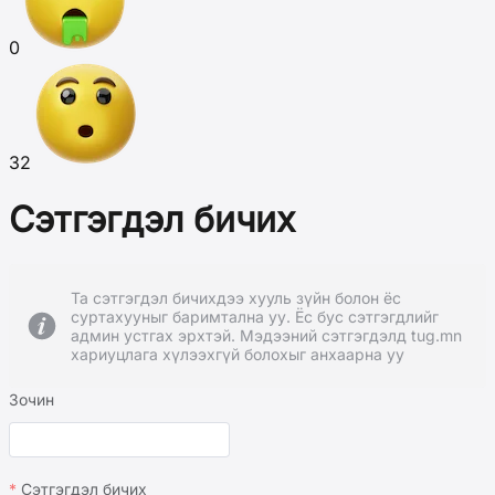
0
32
Сэтгэгдэл бичих
Та сэтгэгдэл бичихдээ хууль зүйн болон ёс
суртахууныг баримтална уу. Ёс бус сэтгэгдлийг
админ устгах эрхтэй. Мэдээний сэтгэгдэлд tug.mn
хариуцлага хүлээхгүй болохыг анхаарна уу
Зочин
Сэтгэгдэл бичих