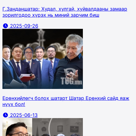
Г.Занданшатар: Худал, хулгай, хуйвалдааны замаар
зорилгодоо хүрэх нь миний зарчим биш
2025-09-26
Ерөнхийлөгч болох шатарт Шатар Ерөнхий сайд яаж
нүүх бол!
2025-06-13