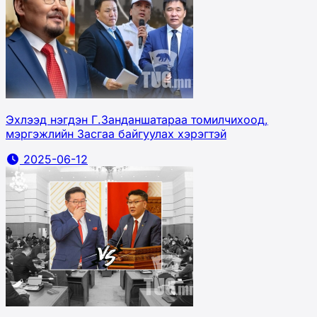
Эхлээд нэгдэн Г.Занданшатараа томилчихоод,
мэргэжлийн Засгаа байгуулах хэрэгтэй
2025-06-12