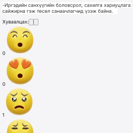
-
Иргэдийн санхүүгийн боловсрол, сахилга хариуцлага
сайжирна гэж төсөл санаачлагчид үзэж байна.
Хуваалцах:
0
0
1