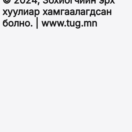
© 2024, Зохиогчийн эрх
хуулиар хамгаалагдсан
болно. | www.tug.mn