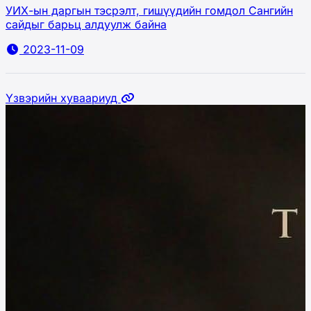
УИХ-ын даргын тэсрэлт, гишүүдийн гомдол Сангийн
сайдыг барьц алдуулж байна
2023-11-09
Үзвэрийн хуваариуд