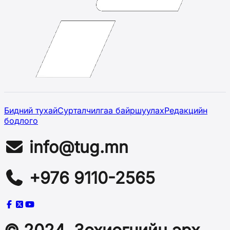
Бидний тухай
Сурталчилгаа байршуулах
Редакцийн
бодлого
info@tug.mn
+976 9110-2565