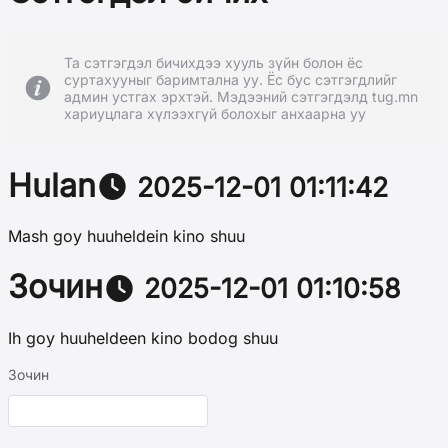
Та сэтгэгдэл бичихдээ хууль зүйн болон ёс
суртахууныг баримтална уу. Ёс бус сэтгэгдлийг
админ устгах эрхтэй. Мэдээний сэтгэгдэлд tug.mn
хариуцлага хүлээхгүй болохыг анхаарна уу
Hulan
2025-12-01 01:11:42
Mash goy huuheldein kino shuu
Зочин
2025-12-01 01:10:58
Ih goy huuheldeen kino bodog shuu
Зочин