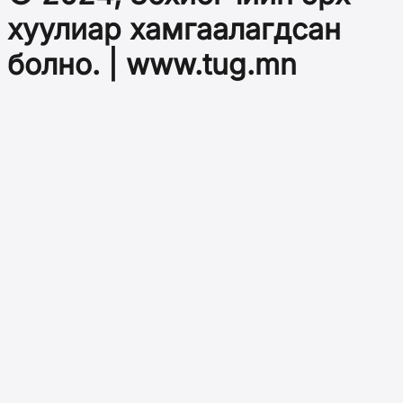
хуулиар хамгаалагдсан
болно. | www.tug.mn