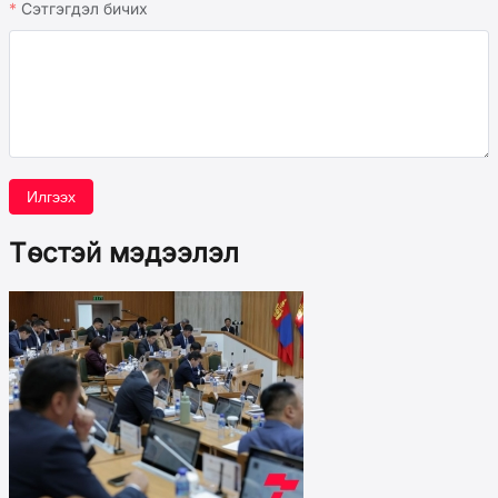
Сэтгэгдэл бичих
Илгээх
Төстэй мэдээлэл