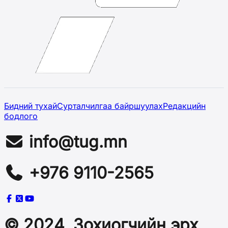
Бидний тухай
Сурталчилгаа байршуулах
Редакцийн
бодлого
info@tug.mn
+976 9110-2565
© 2024, Зохиогчийн эрх