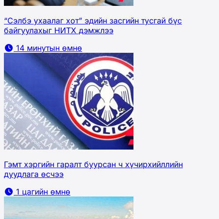
“Сэлбэ ухаалаг хот” эдийн засгийн тусгай бүс
байгуулахыг НИТХ дэмжлээ
14 минутын өмнө
Гэмт хэргийн гаралт буурсан ч хүчирхийллийн
дуудлага өсчээ
1 цагийн өмнө