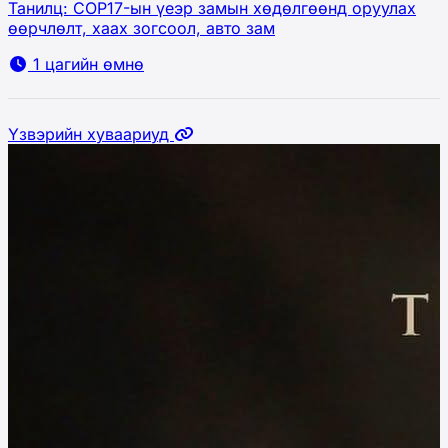
Танилц: COP17-ын үеэр замын хөдөлгөөнд оруулах
өөрчлөлт, хаах зогсоол, авто зам
1 цагийн өмнө
Үзвэрийн хуваариуд