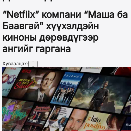
“Netflix” компани “Маша ба
Баавгай” хүүхэлдэйн
киноны дөрөвдүгээр
ангийг гаргана
Хуваалцах: