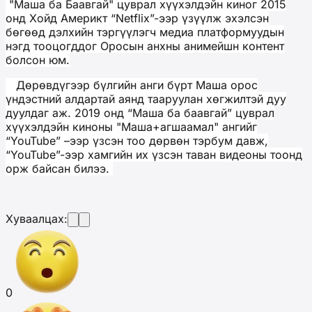
"Маша ба Баавгай" цуврал хүүхэлдэйн киног 2015
онд Хойд Америкт “Netflix”-ээр үзүүлж эхэлсэн
бөгөөд дэлхийн тэргүүлэгч медиа платформуудын
нэгд тооцогддог Оросын анхны анимейшн контент
болсон юм.
Дөрөвдүгээр бүлгийн анги бүрт Маша орос
үндэстний алдартай аянд тааруулан хөгжилтэй дуу
дуулдаг аж. 2019 онд “Маша ба баавгай” цуврал
хүүхэлдэйн киноны "Маша+агшаамал" ангийг
“YouTube” –ээр үзсэн тоо дөрвөн тэрбум давж,
“YouTube”-ээр хамгийн их үзсэн таван видеоны тоонд
орж байсан билээ.
Хуваалцах:
0