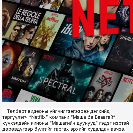
Төлбөрт видеоны үйлчилгээгээрээ дэлхийд
тэргүүлэгч “Netflix” компани “Маша ба Баавгай”
хүүхэлдэйн киноны “Машагийн дуунууд” гэдэг нэртэй
дөрөвдүгээр бүлгийг гаргах эрхийг худалдан авчээ.