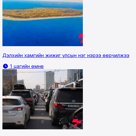
Дэлхийн хамгийн жижиг улсын нэг нэрээ өөрчилжээ
1 цагийн өмнө