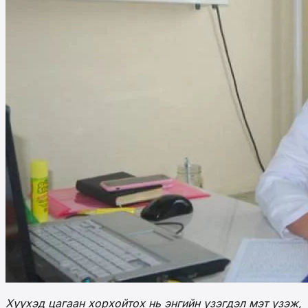
Хүүхэд цагаан хорхойтох нь энгийн үзэгдэл мэт үзэж,