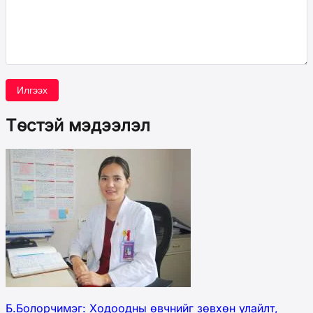
Илгээх
Төстэй мэдээлэл
Б.Болорчимэг: Ходоодны өвчнийг зөвхөн улайлт,