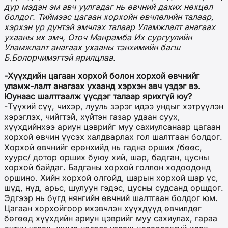
дур мэдэн эм авч уулгадаг нь өвчний дахих нөхцөл
болдог. Тиймээс цагаан хорхойн өвчлөлийн талаар,
хэрхэн үр дүнтэй эмчлэх талаар Уламжлалт анагаах
ухааны их эмч, Оточ Манрамба Их сургуулийн
Уламжлалт анагаах ухааны тэнхимийн багш
Б.Болорчимэгтэй ярилцлаа.
-Хүүхдийн цагаан хорхой болон хорхой өвчнийг
уламж-лалт анагаах ухаанд хэрхэн авч үздэг вэ.
Юунаас шалтгаалж үүсдэг талаар ярихгүй юу?
-Түүхий сүү, чихэр, лууль зэрэг идээ ундыг хэтрүүлэн
хэрэглэх, чийгтэй, хүйтэн газар удаан суух,
хүүхдийнхээ ариун цэврийг муу сахиулсанаар цагаан
хорхой өвчин үүсэх халдварлах гол шалтгаан болдог.
Хорхой өвчнийг ерөнхийд нь гадна орших /бөөс,
хуурс/ дотор орших буюу хий, шар, бадган, цусны
хорхой байдаг. Бадганы хорхой голлон ходоодонд
оршино. Хийн хорхой олгойд, шарын хорхой шар үс,
шүд, нүд, арьс, шулуун гэдэс, цусны судсанд оршдог.
Эдгээр нь бүгд нянгийн өвчний шалтгаан болдог юм.
Цагаан хорхойгоор ихэвчлэн хүүхдүүд өвчилдөг
бөгөөд хүүхдийн ариун цэврийг муу сахиулах, гараа