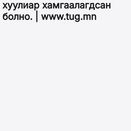
хуулиар хамгаалагдсан
болно. | www.tug.mn