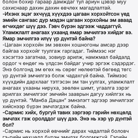
болон бохир гараар дамждаг тул ариун цэвэр муу
сахиснаар дахин дахин өвчлөх магадлалтай.
-Ихэнх эцэг эхчүүд хүүхдээ цагаан хорхойтсон үед
эмийн сангаас дур мэдэн цагаан хорхойны эм аваад
өгчихдөг шүү дээ. Гэвч бүрэн эдгээж чаддаггүй.
Уламжлалт анагаах ухаанд ямар эмчилгээ хийдэг вэ.
Ямар эмчилгээ илүү үр дүнтэй байна?
-Цагаан хорхойн эм зөвхөн хошногоны амсар дээр
байгаа хорхойг туулгаж гаргадаг. Тиймээс нэг
хэсэгтээ загатнаа, зовиур арилж, намжмал байдалд
ордог ч өндөг нь үлдсэн байдаг учир эргэж сэдэрдэг.
Энэ болгонд эм өгөх нь сөрөг нөлөөтэй бөгөөд төгс
үр дүнтэй эмчилгээ болж чадахгүй байна. Тиймээс
хүүхдийн дархлааг тэтгэсэн эм тан уулгах, уламжлалт
анагаах ухааны нируха, зөөлөн шимт, угаалга зэрэг
арилгах эмчилгээг эмчийн зааврын дагуу хийлгэх нь
үр дүнтэй. “Манба Дацан” эмнэлэгт эдгээр эмчилгээг
хийснээр бүрэн эмчлэгдэж байна.
-Сармис хийх, бургуй тавих зэргээр гэрийн нөхцөлд
эмчлэх гэж оролддог шүү дээ. Энэ нь хэр үр дүнтэй
бол?
-Сармис нь хорхой өвчнийг дарах чадалтай боловч
гэ-рийн нөхцөлд бүрэн эмчлэх боломжгүй. Гэрийн