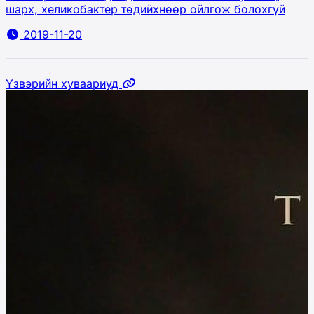
шарх, хеликобактер төдийхнөөр ойлгож болохгүй
2019-11-20
Үзвэрийн хуваариуд