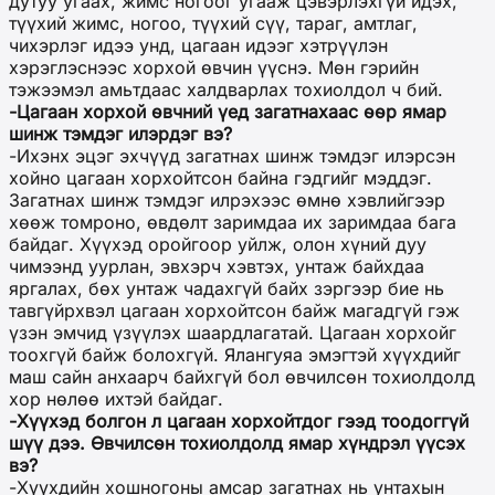
дутуу угаах, жимс ногоог угааж цэвэрлэхгүй идэх,
түүхий жимс, ногоо, түүхий сүү, тараг, амтлаг,
чихэрлэг идээ унд, цагаан идээг хэтрүүлэн
хэрэглэснээс хорхой өвчин үүснэ. Мөн гэрийн
тэжээмэл амьтдаас халдварлах тохиолдол ч бий.
-Цагаан хорхой өвчний үед загатнахаас өөр ямар
шинж тэмдэг илэрдэг вэ?
-Ихэнх эцэг эхчүүд загатнах шинж тэмдэг илэрсэн
хойно цагаан хорхойтсон байна гэдгийг мэддэг.
Загатнах шинж тэмдэг илрэхээс өмнө хэвлийгээр
хөөж томроно, өвдөлт заримдаа их заримдаа бага
байдаг. Хүүхэд оройгоор уйлж, олон хүний дуу
чимээнд уурлан, эвхэрч хэвтэх, унтаж байхдаа
яргалах, бөх унтаж чадахгүй байх зэргээр бие нь
тавгүйрхвэл цагаан хорхойтсон байж магадгүй гэж
үзэн эмчид үзүүлэх шаардлагатай. Цагаан хорхойг
тоохгүй байж болохгүй. Ялангуяа эмэгтэй хүүхдийг
маш сайн анхаарч байхгүй бол өвчилсөн тохиолдолд
хор нөлөө ихтэй байдаг.
-Хүүхэд болгон л цагаан хорхойтдог гээд тоодоггүй
шүү дээ. Өвчилсөн тохиолдолд ямар хүндрэл үүсэх
вэ?
-Хүүхдийн хошногоны амсар загатнах нь унтахын