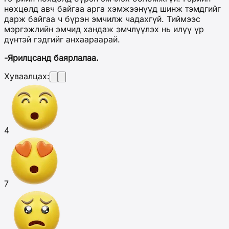
нөхцөлд авч байгаа арга хэмжээнүүд шинж тэмдгийг
дарж байгаа ч бүрэн эмчилж чадахгүй. Тиймээс
мэргэжлийн эмчид хандаж эмчлүүлэх нь илүү үр
дүнтэй гэдгийг анхаараарай.
-Ярилцсанд баярлалаа.
Хуваалцах:
4
7