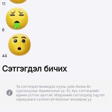
11
6
44
Сэтгэгдэл бичих
Та сэтгэгдэл бичихдээ хууль зүйн болон ёс
суртахууныг баримтална уу. Ёс бус сэтгэгдлийг
админ устгах эрхтэй. Мэдээний сэтгэгдэлд tug.mn
хариуцлага хүлээхгүй болохыг анхаарна уу