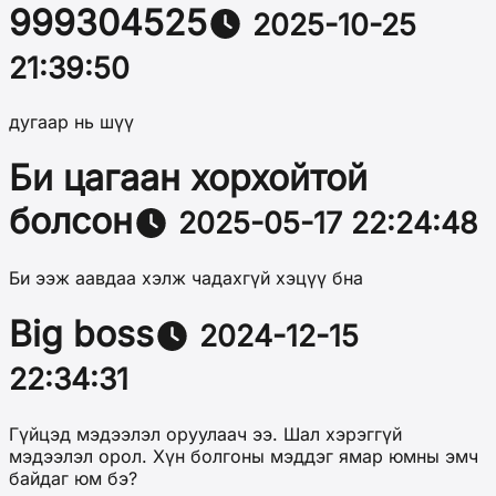
999304525
2025-10-25
21:39:50
дугаар нь шүү
Би цагаан хорхойтой
болсон
2025-05-17 22:24:48
Би ээж аавдаа хэлж чадахгүй хэцүү бна
Big boss
2024-12-15
22:34:31
Гүйцэд мэдээлэл оруулаач ээ. Шал хэрэггүй
мэдээлэл орол. Хүн болгоны мэддэг ямар юмны эмч
байдаг юм бэ?