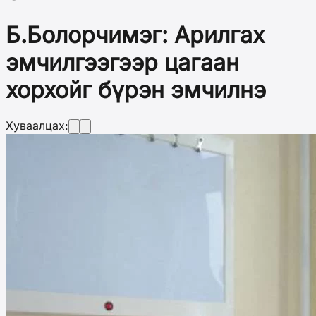
Б.Болорчимэг: Арилгах
эмчилгээгээр цагаан
хорхойг бүрэн эмчилнэ
Хуваалцах: