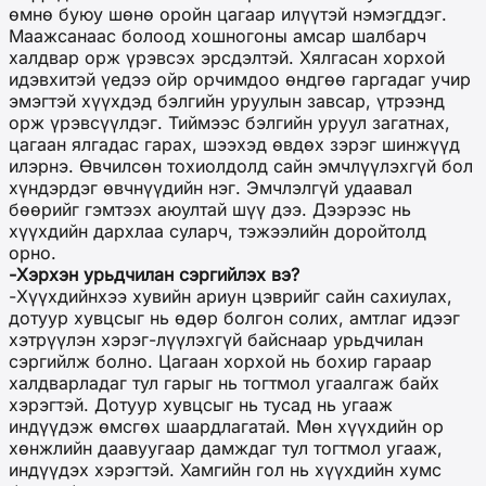
өмнө буюу шөнө оройн цагаар илүүтэй нэмэгддэг.
Маажсанаас болоод хошногоны амсар шалбарч
халдвар орж үрэвсэх эрсдэлтэй. Хялгасан хорхой
идэвхитэй үедээ ойр орчимдоо өндгөө гаргадаг учир
эмэгтэй хүүхдэд бэлгийн уруулын завсар, үтрээнд
орж үрэвсүүлдэг. Тиймээс бэлгийн уруул загатнах,
цагаан ялгадас гарах, шээхэд өвдөх зэрэг шинжүүд
илэрнэ. Өвчилсөн тохиолдолд сайн эмчлүүлэхгүй бол
хүндэрдэг өвчнүүдийн нэг. Эмчлэлгүй удаавал
бөөрийг гэмтээх аюултай шүү дээ. Дээрээс нь
хүүхдийн дархлаа суларч, тэжээлийн доройтолд
орно.
-Хэрхэн урьдчилан сэргийлэх вэ?
-Хүүхдийнхээ хувийн ариун цэврийг сайн сахиулах,
дотуур хувцсыг нь өдөр болгон солих, амтлаг идээг
хэтрүүлэн хэрэг-лүүлэхгүй байснаар урьдчилан
сэргийлж болно. Цагаан хорхой нь бохир гараар
халдварладаг тул гарыг нь тогтмол угаалгаж байх
хэрэгтэй. Дотуур хувцсыг нь тусад нь угааж
индүүдэж өмсгөх шаардлагатай. Мөн хүүхдийн ор
хөнжлийн даавуугаар дамждаг тул тогтмол угааж,
индүүдэх хэрэгтэй. Хамгийн гол нь хүүхдийн хумс