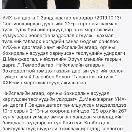
УИХ-ын дарга Г.Занданшатар өнөөдөр /2019.10.13/
Сонгинохайрхан дүүргийн 22-р хорооны шахмал
түлш түлж буй айл өрхүүдээр орж мэргэжлийн
хүмүүсээр зөвлөгөө мэдээлэл өгүүлж, шахмал
түлшний талаарх иргэдийн санал бодлыг сонслоо.
УИХ-ын даргатай хамт нийслэлийн агаар, орчны
бохирдлын асуудал хариуцсан төслүүдийн удирдагч
Д.Мөнхжаргал, нийслэлийн Эрүүл мэндийн газрын
дарга Л.Төмөрбаатар, Нийслэлийн агаарын
бохирдолттой тэмцэх газрын даргын үүргийг орлон
гүйцэтгэгч Х.Галенбек болон “Тавантолгой түлш”
ХХК-ийн мэргэжилтнүүд ажиллалаа.
Нийслэлийн агаар, орчны бохирдлын асуудал
хариуцсан төслүүдийн удирдагч Д.Мөнхжаргал УИХ-
ын дарга Г.Занданшатарт танилцуулсан мэдээлэлдээ
10-р сарын 2-13-ны хооронд нийтдээ 129 өрхийн 267
хүн угаарын улмаас эмнэлэгт хандсан ч өнөөдрийн
байдлаар хүндэрсэн хүн байхгүй. Холбогдох
байгууллагууд шуурхай ажиллаж,
иргэдэд зөвлөгөө