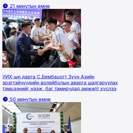
21 минутын өмнө
УИХ-ын дарга С.Бямбацогт Зүүн Азийн
эрэгтэйчүүдийн волейболын аварга шалгаруулах
тэмцээнийг нээж, баг тамирчдад амжилт хүслээ
50 минутын өмнө