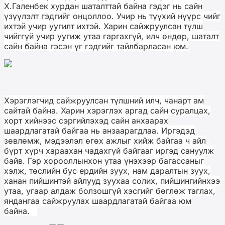
Х.Галенбек хурдан шаталттай байна гэдэг нь сайн
үзүүлэлт гэдгийг онцоллоо. Учир нь түүхий нүүрс чийг
ихтэй учир уугилт ихтэй. Харин сайжруулсан түлш
чийггүй учир уугиж утаа гаргахгүй, илч өндөр, шаталт
сайн байна гэсэн үг гэдгийг тайлбарласан юм.
Хэрэглэгчид сайжруулсан түлшний илч, чанарт ам
сайтай байна. Харин хэрэглэх аргад сайн суралцах,
хорт хийнээс сэргийлэхэд сайн анхаарах
шаардлагатай байгаа нь анзаарагдлаа. Иргэдэд
зөвлөмж, мэдээлэл өгөх ажлыг хийж байгаа ч айл
бүрт хүрч хараахан чадахгүй байгааг иргэд сануулж
байв. Гэр хорооллынхон утаа үнэхээр багассаныг
хэлж, төслийн бус ердийн зуух, нам даралтын зуух,
ханан пийшинтэй айлууд зуухаа солих, пийшингийнхээ
утаа, угаар алдаж болзошгүй хэсгийг бөглөж таглах,
яндангаа сайжруулах шаардлагатай байгаа юм
байна.