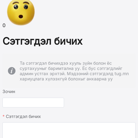
0
Сэтгэгдэл бичих
Та сэтгэгдэл бичихдээ хууль зүйн болон ёс
суртахууныг баримтална уу. Ёс бус сэтгэгдлийг
админ устгах эрхтэй. Мэдээний сэтгэгдэлд tug.mn
хариуцлага хүлээхгүй болохыг анхаарна уу
Зочин
Сэтгэгдэл бичих