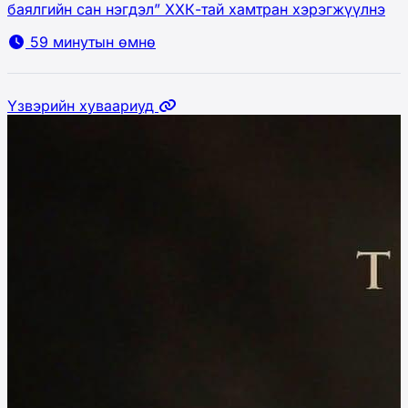
баялгийн сан нэгдэл” ХХК-тай хамтран хэрэгжүүлнэ
59 минутын өмнө
Үзвэрийн хуваариуд