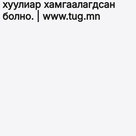
хуулиар хамгаалагдсан
болно. | www.tug.mn