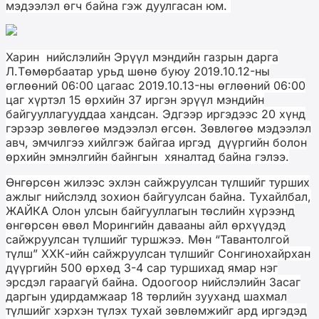
мэдээлэл өгч байна гэж дуулгасан юм.
Харин нийслэлийн Эрүүл мэндийн газрын дарга
Л.Төмөрбаатар урьд шөнө буюу 2019.10.12-ны
өглөөний 06:00 цагаас 2019.10.13-ны өглөөний 06:00
цаг хүртэл 15 өрхийн 37 иргэн эрүүл мэндийн
байгууллагууддаа хандсан. Эдгээр иргэдээс 20 хүнд
гэрээр зөвлөгөө мэдээлэл өгсөн. Зөвлөгөө мэдээлэл
авч, эмчилгээ хийлгэж байгаа иргэд дүүргийн болон
өрхийн эмнэлгийн байнгын хяналтад байна гэлээ.
Өнгөрсөн жилээс эхлэн сайжруулсан түлшийг турших
ажлыг нийслэлд зохион байгуулсан байна. Тухайлбал,
ЖАЙКА Олон улсын байгууллагын төслийн хүрээнд
өнгөрсөн өвөл Морингийн давааны айл өрхүүдэд
сайжруулсан түлшийг туршжээ. Мөн “Тавантолгой
түлш” ХХК-ийн сайжруулсан түлшийг Сонгинохайрхан
дүүргийн 500 өрхөд 3-4 сар туршихад ямар нэг
эрсдэл гараагүй байна. Одоогоор нийслэлийн Засаг
даргын удирдамжаар 18 төрлийн зууханд шахмал
түлшийг хэрхэн түлэх тухай зөвлөмжийг ард иргэдэд