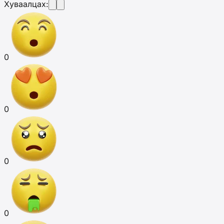
Хуваалцах:
0
0
0
0