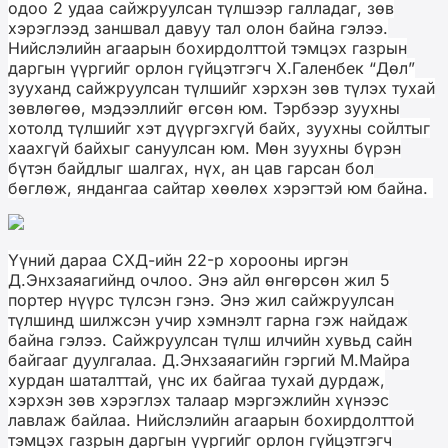
одоо 2 удаа сайжруулсан түлшээр галладаг, зөв
хэрэглээд заншвал давуу тал олон байна гэлээ.
Нийслэлийн агаарын бохирдолттой тэмцэх газрын
даргын үүргийг орлон гүйцэтгэгч Х.Галенбек “Дөл”
зууханд сайжруулсан түлшийг хэрхэн зөв түлэх тухай
зөвлөгөө, мэдээллийг өгсөн юм. Тэрбээр зуухны
хотолд түлшийг хэт дүүргэхгүй байх, зуухны сойлтыг
хаахгүй байхыг сануулсан юм. Мөн зуухны бүрэн
бүтэн байдлыг шалгах, нүх, ан цав гарсан бол
бөглөж, яндангаа сайтар хөөлөх хэрэгтэй юм байна.
Үүний дараа СХД-ийн 22-р хорооны иргэн
Д.Энхзаяагийнд очлоо. Энэ айл өнгөрсөн жил 5
портер нүүрс түлсэн гэнэ. Энэ жил сайжруулсан
түлшинд шилжсэн учир хэмнэлт гарна гэж найдаж
байна гэлээ. Сайжруулсан түлш илчийн хувьд сайн
байгааг дуулгалаа. Д.Энхзаяагийн гэргий М.Майра
хурдан шаталттай, үнс их байгаа тухай дурдаж,
хэрхэн зөв хэрэглэх талаар мэргэжлийн хүнээс
лавлаж байлаа. Нийслэлийн агаарын бохирдолттой
тэмцэх газрын даргын үүргийг орлон гүйцэтгэгч