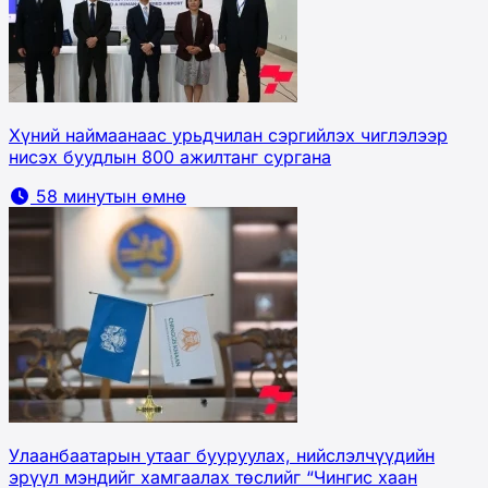
Хүний наймаанаас урьдчилан сэргийлэх чиглэлээр
нисэх буудлын 800 ажилтанг сургана
58 минутын өмнө
Улаанбаатарын утааг бууруулах, нийслэлчүүдийн
эрүүл мэндийг хамгаалах төслийг “Чингис хаан