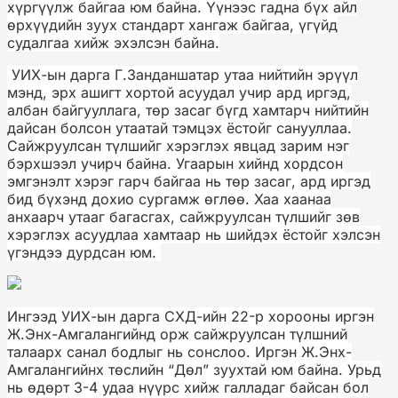
хүргүүлж байгаа юм байна. Үүнээс гадна бүх айл
өрхүүдийн зуух стандарт хангаж байгаа, үгүйд
судалгаа хийж эхэлсэн байна.
УИХ-ын дарга Г.Занданшатар утаа нийтийн эрүүл
мэнд, эрх ашигт хортой асуудал учир ард иргэд,
албан байгууллага, төр засаг бүгд хамтарч нийтийн
дайсан болсон утаатай тэмцэх ёстойг санууллаа.
Сайжруулсан түлшийг хэрэглэх явцад зарим нэг
бэрхшээл учирч байна. Угаарын хийнд хордсон
эмгэнэлт хэрэг гарч байгаа нь төр засаг, ард иргэд
бид бүхэнд дохио сургамж өглөө. Хаа хаанаа
анхаарч утааг багасгах, сайжруулсан түлшийг зөв
хэрэглэх асуудлаа хамтаар нь шийдэх ёстойг хэлсэн
үгэндээ дурдсан юм.
Ингээд УИХ-ын дарга СХД-ийн 22-р хорооны иргэн
Ж.Энх-Амгалангийнд орж сайжруулсан түлшний
талаарх санал бодлыг нь сонслоо. Иргэн Ж.Энх-
Амгалангийнх төслийн “Дөл” зуухтай юм байна. Урьд
нь өдөрт 3-4 удаа нүүрс хийж галладаг байсан бол