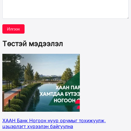
Илгээх
Төстэй мэдээлэл
ХААН Банк Ногоон нуур орчмыг тохижуулж,
цэцэрлэгт хүрээлэн байгуулна