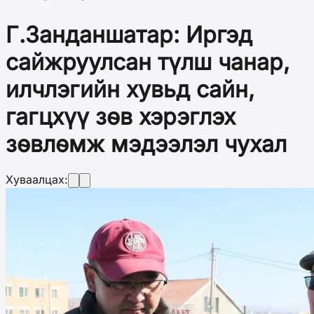
Г.Занданшатар: Иргэд
сайжруулсан түлш чанар,
илчлэгийн хувьд сайн,
гагцхүү зөв хэрэглэх
зөвлөмж мэдээлэл чухал
Хуваалцах: