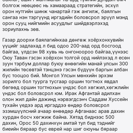
болгож нөөцөөс нь хамаараад стратегийн, эсхүл
орон нутгийн шинж чанартай гэж ангилж, баялгын
сангаа нэн тэргүүнд иргэдийн боловсрол эрүүл мэнд
орон сууц нийгмийн асуудлыг шийдвэрлэхэд
зориулахнь зөв.
Газар доорхи баялагийнхаа дөнгөж хоёрхонхувийн
үүцийг задлахад л бид одоо 200-аад орд босгоод
байгаа, үлдсэн 98 хувь нь онгоноороо байгаа,үүнээс
Оюу Таван гэсэн хоёрхон толгой орд нийлэхэд л есөн
зуун тэрбум доллар буюу өнөөгийн манай улсын 300
жилийн төсөвтэй тэнцэнэ гэсэн бүдүүн баргын албан
бус тооцоо бий. Монгол Улсын мөнхийн эрхэм
зорилго бол туурга тусгаар оршин тогтнох явдал
бөгөөд оршин тогтнохын үндэс бол хөгжил,хөгжлийн
үндэс бол боловсрол юм. Ирак Афгантай адилхан
олон жил дайн дажинд нэрвэгдсэнч Саддам Хуссейн
тухайн үедээ ард иргэддээ өндөр боловсрол
эзэмшүүлсний ачаар өнөөдөр Афганаас арав дахин
хурдан босч хөгжиж байна. Хятад биднээс 500
дахин, Орос 50 дахинхүн амтай тул бид тэднийг
биеийн бяраар бус еврей нар шиг оюуны бяраар