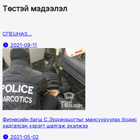
Төстэй мэдээлэл
СПЕЦНАЗ...
2021-09-11
Фитнесийн багш С.Эрдэнэцогтыг мансууруулах бодис
хадгалсан хэрэгт шалгаж эхэлжээ
2021-05-02