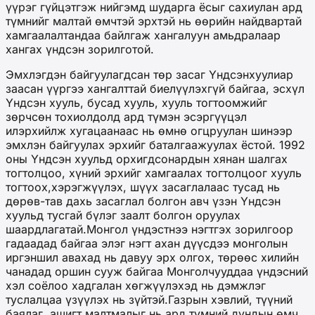
үүрэг гүйцэтгэж нийгэмд шударга ёсыг сахиулан ард
түмнийг малтай өмчтэй эрхтэй нь өөрийн найдвартай
хамгаалалтандаа байлгаж хангалуун амьдралаар
хангах үндсэн зорилготой.
Эмхлэгдэн байгуулагдсан төр засаг Үндсэнхуулиар
заасан үүргээ хангалттай биелүүлэхгүй байгаа, эсхүл
Үндсэн хууль, бусад хууль, хууль тогтоомжийг
зөрчсөн тохиолдолд ард түмэн эсэргүүцэл
илэрхийлж хугацаанаас нь өмнө огцруулан шинээр
эмхлэн байгуулах эрхийг баталгаажуулах ёстой. 1992
оны Үндсэн хуульд орхигдсонардын хянан шалгах
тогтолцоо, хүний эрхийг хамгаалах тогтолцоог хууль
тогтоох,хэрэгжүүлэх, шүүх засаглалаас тусад нь
дөрөв-тав дахь засаглал болгон авч үзэн Үндсэн
хуульд тусгай бүлэг заалт болгон оруулах
шаардлагатай.Монгол үндэстнээ нэгтгэх зорилгоор
гадаадад байгаа элэг нэгт ахан дүүсдээ монголын
иргэншил авахад нь давуу эрх олгох, төрөөс хилийн
чанадад оршин сууж байгаа Монголчууддаа үндэсний
хэл соёлоо хадгалан хөгжүүлэхэд нь дэмжлэг
туслалцаа үзүүлэх нь зүйтэй.Газрын хэвлий, түүний
баялаг, ашигт малтмалыг нь ард түмний дундын өмч