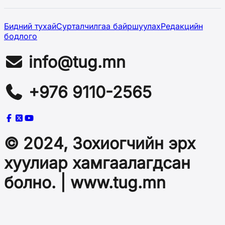
Бидний тухай
Сурталчилгаа байршуулах
Редакцийн
бодлого
info@tug.mn
+976 9110-2565
© 2024, Зохиогчийн эрх
хуулиар хамгаалагдсан
болно. | www.tug.mn