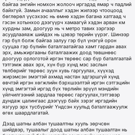
байгаа энгийн номхон жолооч иргэдэд ямар ч падлий
байхгүй. Замын ачааллыг хэдэн жилээр чтооцоод
бөглөрөл үүсэхээс нь өмнө хэдэн багана хатгаад ч
гэсэн хотынхоо дээгүүрч хамаагүй хэдэн арван км
хурдны зам, доогуур нь ч метро тавих зэргээр
асуудлааяаж шийдэх нь цэвэр төрийн үүрэг. Шинээр
гэр бүл болж байгаа залуу гэр бүл үнэгүй орон
сууцаа гэр бүлийн баталгаатайгаа хамт гардан авах
эрх, амьжиргааны баталгаажих доод төвшнөөс
доогуур орлоготой иргэн төрөөс сар бүр баталгаатай
тэтгэмж авах эрх, хүн бүр хүнд мэс заслын
төлбөрийг төрөөс зуун хувь гаргуулах, хүүхэд
жирэмсэн эмэгтэй ахмад настан эдгэршгүй хүнд
өвчтэй иргэн хөгжлийн бэрхшээлтэй иргэн сэтгэцийн
хүнд эмгэгтэй иргэд бүх төрлийн эрүүл мэндийн
үйлчилгээний зардлаа төрөөс гаргуулах,тэтгэвэр
дундаж цалингаас дээгүүр байх зэрэг иргэдийн
язгуур эрх тусбүрийг Үндсэн хуульд баталгаажуулж
өгөх шаардлагатай.
Дээд шатны албан тушаалтны хууль зөрчсөн
шийдвэр, тушаалыг доод шатны албан тушаалтан нь