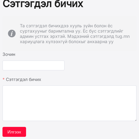
Сэтгэгдэл бичих
Та сэтгэгдэл бичихдээ хууль зүйн болон ёс
суртахууныг баримтална уу. Ёс бус сэтгэгдлийг
админ устгах эрхтэй. Мэдээний сэтгэгдэлд tug.mn
хариуцлага хүлээхгүй болохыг анхаарна уу
Зочин
Сэтгэгдэл бичих
Илгээх