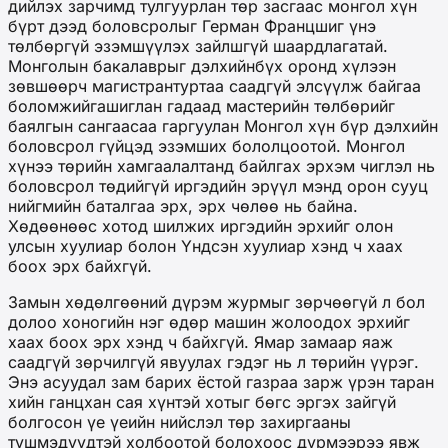
дийлэх зарчимд тулгуурлан төр засгаас монгол хүн
бүрт дээд боловсролыг Герман Францшиг үнэ
төлбөргүй эзэмшүүлэх зайлшгүй шаардлагатай.
Монголын бакалаврыг дэлхийнбүх оронд хүлээн
зөвшөөрч магистрантуртаа саадгүй элсүүлж байгаа
боломжийгашиглан гадаад мастерийн төлбөрийг
баялгын сангаасаа гаргуулан Монгол хүн бүр дэлхийн
боловсрол гүйцэд эзэмших бололцоотой. Монгол
хүнээ төрийн хамгаалалтанд байлгах эрхэм чиглэл нь
боловсрол төдийгүй иргэдийн эрүүл мэнд орон сууц
нийгмийн баталгаа эрх, эрх чөлөө нь байна.
Хөдөөнөөс хотод шилжих иргэдийн эрхийг олон
улсын хуулиар болон Үндсэн хуулиар хэнд ч хаах
боох эрх байхгүй.
Замын хөдөлгөөний дүрэм журмыг зөрчөөгүй л бол
долоо хоногийн нэг өдөр машин жолоодох эрхийг
хаах боох эрх хэнд ч байхгүй. Ямар замаар яаж
саадгүй зөрчилгүй явуулах гэдэг нь л төрийн үүрэг.
Энэ асуудал зам барих ёстой газраа зарж үрэн таран
хийн ганцхан сая хүнтэй хотыг бөгс эргэх зайгүй
болгосон үе үеийн нийслэл төр захиргааны
түшмэдүүдтэй холбоотой болохоос дүрмээрээ явж