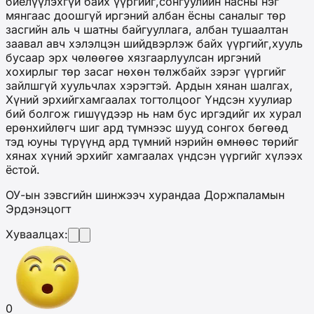
биелүүлэхгүй байх үүргийг,сонгуулийн насны нэг
мянгаас доошгүй иргэний албан ёсны саналыг төр
засгийн аль ч шатны байгууллага, албан тушаалтан
заавал авч хэлэлцэн шийдвэрлэж байх үүргийг,хууль
бусаар эрх чөлөөгөө хязгаарлуулсан иргэний
хохирлыг төр засаг нөхөн төлжбайх зэрэг үүргийг
зайлшгүй хуульчлах хэрэгтэй. Ардын хянан шалгах,
Хүний эрхийгхамгаалах тогтолцоог Үндсэн хуулиар
бий болгож гишүүдээр нь нам бус иргэдийг их хурал
ерөнхийлөгч шиг ард түмнээс шууд сонгох бөгөөд
тэд юуны түрүүнд ард түмний нэрийн өмнөөс төрийг
хянах хүний эрхийг хамгаалах үндсэн үүргийг хүлээх
ёстой.
ОУ-ын зэвсгийн шинжээч хурандаа Доржпаламын
Эрдэнэцогт
Хуваалцах:
0