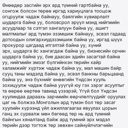
Өнөөдөр засгийн эрх ард түмний гартбайна уу,
сонгож болсон төрөө иргэд хариуцлага тооцож
огцруулж чадаж байнауу, баялгийн хувиарлалт
шударга байна уу, боловсрол эрүүл мэнд нийгмийн
асуудлаар та сэтгэл хангалуун байна уу, ашигт
малтмалыг ард түмэн эзэмшиж байнауу, эсвэл гадаад
дотоодын олигархиудэзэмшиж байна уу, иргэд шүүх
прокурор цагдаад итгэлтэй байна уу, хүний
эрх, шударга ёс хангагдаж байна уу, бизнесийн орчин
шударга байна уу, бие даасан эдийн засагтай байна
уу, нийгмийн эмзэг бүлгийнхэн төрийн хайр
халамжийг хүртэж чадаж байна уу, мал машин байр
сууц таны мэдэлд байна уу, эсвэл банкны барьцаанд
байна уу, энэ бүхнийг өнөөгийн Үндсэн хууль
зохицуулж чадаж байна ууүгүй юу гэх зэрэг асуултыг
та өөрөө өөртөө тавиад үзээрэй, Үгүй бол Үндсэн
хуулиндаа дараахь зарчмийн өөрчлөлтүүдийг оруулах
цаг нь болжээ.Монголын ард түмэн бол төр засаг
хуулийн хүрээнд үйл ажиллагаагаа явуулах цорын
ганц эх сурвалж мөн бөгөөд төр нь ард түмний
байнгын хяналтанд байж ард түмний эрх мэдэл
төрийн дээр тогтож төр зөвхөн сайнүйлчлэгчийн