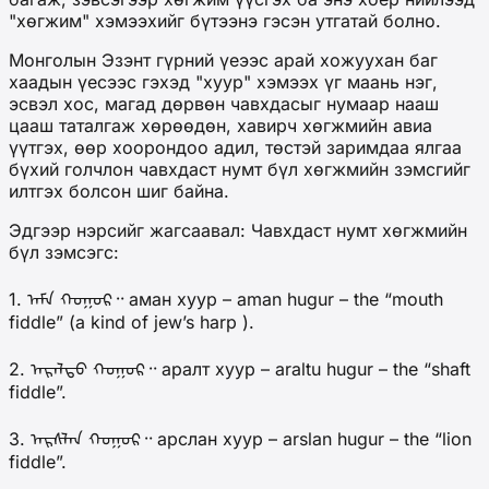
"хөгжим" хэмээхийг бүтээнэ гэсэн утгатай болно.
Монголын Эзэнт гүрний үеээс арай хожуухан баг
хаадын үесээс гэхэд "хуур" хэмээх үг маань нэг,
эсвэл хос, магад дөрвөн чавхдасыг нумаар нааш
цааш таталгаж хөрөөдөн, хавирч хөгжмийн авиа
үүтгэх, өөр хоорондоо адил, төстэй заримдаа ялгаа
бүхий голчлон чавхдаст нумт бүл хөгжмийн зэмсгийг
илтгэх болсон шиг байна.
Эдгээр нэрсийг жагсаавал: Чавхдаст нумт хөгжмийн
бүл зэмсэгс:
1. ᠠᠮᠠ ᠬᠤᠭᠤᠷ᠃ аман хуур – aman hugur – the “mouth
fiddle” (a kind of jew’s harp ).
2. ᠠᠷᠠᠯᠲᠦ ᠬᠤᠭᠤᠷ᠃ аралт хуур – araltu hugur – the “shaft
fiddle”.
3. ᠠᠷᠰᠯᠠᠨ ᠬᠤᠭᠤᠷ᠃ арслан хуур – arslan hugur – the “lion
fiddle”.