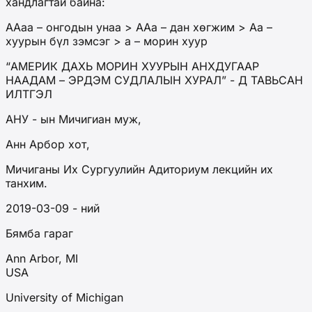
хандлагтай байна:
ААaa – онгодын унаа > ААа – дан хөгжим > Аа –
хуурын бүл зэмсэг > а – морин хуур
“АМЕРИК ДАХЬ МОРИН ХУУРЫН АНХДУГААР
НААДАМ – ЭРДЭМ СУДЛАЛЫН ХУРАЛ” - Д ТАВЬСАН
ИЛТГЭЛ
АНУ - ын Мичигиан муж,
Анн Арбор хот,
Мичиганы Их Сургуулийн Адиториум лекцийн их
танхим.
2019-03-09 - ний
Бямба гараг
Ann Arbor, MI
USA
University of Michigan