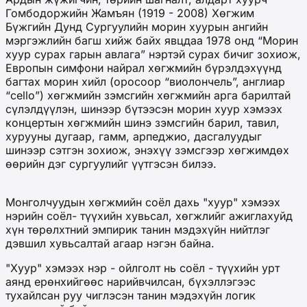
Гомбодоржийн Жамъян (1919 - 2008) Хөгжим
Бүжгийн Дунд Сургуулийн морин хуурын ангийн
мэргэжлийн багш хийж байх явцдаа 1978 онд “Морин
хуур сурах гарын авлага” нэртэй сурах бичиг зохиож,
Европын симфони найрал хөгжмийн бүрэлдэхүүнд
багтах морин хийл (оросоор “виолончель”, англиар
“cello”) хөгжмийн зэмсгийн хөгжмийн арга барилтай
сүлэлдүүлэн, шинээр бүтээсэн морин хуур хэмээх
концертын хөгжмийн шинэ зэмсгийн барил, тавил,
хурууны дугаар, гамм, арпеджио, дасгалуудыг
шинээр сэтгэн зохиож, энэхүү зэмсгээр хөгжимдөх
өөрийн дэг сургуулийг үүтгэсэн билээ.
Монголчуудын хөгжмийн соёл дахь "хуур" хэмээх
нэрийн соёл- түүхийн хувьсал, хөгжлийг ажиглахуйд
хүн төрөлхтний эмпирик танин мэдэхүйн нийтлэг
дэвшил хувьсалтай агаар нэгэн байна.
"Хуур" хэмээх нэр - ойлголт нь соёл - түүхийн урт
аянд ерөнхийгөөс нарийвчилсан, бүхэллэгээс
тухайлсан руу чиглэсэн танин мэдэхүйн логик