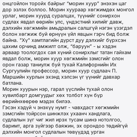
онцгойлон торойх байрыг “морин хуур” энэхэн цаг
дор эзлэх боллоо. Морин хуураар хөгжимдөх монгол
урлаг, морин хуурд суралцах, түүнийг сонирхон
судлах явдал өөрийн улс, үндэстний хилийг давж,
дэлхийн хөгжмийн амьдралын салшгүй нэгэн үзэгдэл
болон хөгжиж буй өрнүүн үйл явцын гэрч бид болж
байна. "Хү" хамтлагийн дүрст дуу дэлхийг бүрхсэн
цахим орчинд амжилт олж, “баруун” - ы хэдэн
арваар тоологдох сая хүний сонирхлыг татан гайхам
явдал болж, морин хуур хөгжмийн зэмсгийг олон
орон газар таниулж буй тухай Калифорнийн Их
Сургуулийн профессор, морин хуур судлаач П.
Маршийн хурлын эхэнд хэлсэн үг үүнийг давхар
батлана.
Морин хуурын нэр, гарал үүслийн тухай олон
хувилбарт домгуудыг хөх толбот хүн бүр
өөрийнхөөрөө мэдэх билээ.
Гэсэн хэдүй ч энэхүү нумт - чавхдаст хөгжмийн
зэмсгийн тойрсон шинжлэх ухаанч хандлага,
судлалын зүг чиг жил ирэх тусам шинэ нотолгоо,
баримт, арга зүйгээр баяжин, эх орондоо төдийгүй
дэлхийн монгол судлалын төвүүдэд урган