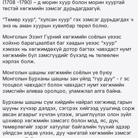
(1708 -1790) – д морин хуур болон морин хууртай
төстэй хөгжмийн зэмсэг дурьдагдаагүй.
“Төмөр хуур”, “хулсан хуур” гэх зэмсэг дурьдагдах ч
энэ нь аман хуурын хувилбар төрөл болно.
Монголын Эзэнт Гүрний хөгжмийн соёлын үеээс
хойхно барагцаалбал баг хаадын үеээс “хуур”
хэмээх нь хөгжимдөхүй дотор багтах чавхдаст нумт
хөгжмийн бүл зэмсгүүдийг бүхэлд нь төлөөлөн
нэрлэх болж.
Монголын шашны хөгжмийн соёлын үе буюу
Монголын Бурханы шашны зан үйлд “гүр дуу” - г эс
тооцвол чавхдаст болон чавхдаст нумт хөгжмийн
зэмсгийн аливаа оролцоо, уламжлал алга байна.
Бурханы шашны сүм хийдийн найрал хөгжимд гарын
шууны хүчээр дэлдэх, сэгсрэх хийгээд уушгинд сорж
авсан агаарыг хүчлэн үлээж, эгшиглүүлэх олон зүйл
цохивор хөгжмийн зэмсэгс болон мод, яс, дун,
төмөрлөгийг зэрэг хатуулаг байгалийн түүхий эдээр
үйлдсэн элдэв үлээх, дуу чангатай хөгжмийн зэмсэг