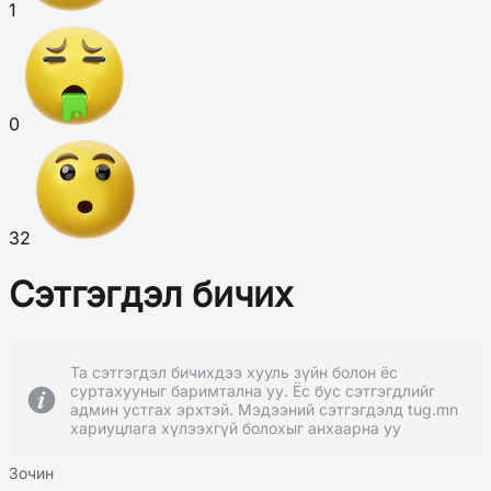
1
0
32
Сэтгэгдэл бичих
Та сэтгэгдэл бичихдээ хууль зүйн болон ёс
суртахууныг баримтална уу. Ёс бус сэтгэгдлийг
админ устгах эрхтэй. Мэдээний сэтгэгдэлд tug.mn
хариуцлага хүлээхгүй болохыг анхаарна уу
Зочин