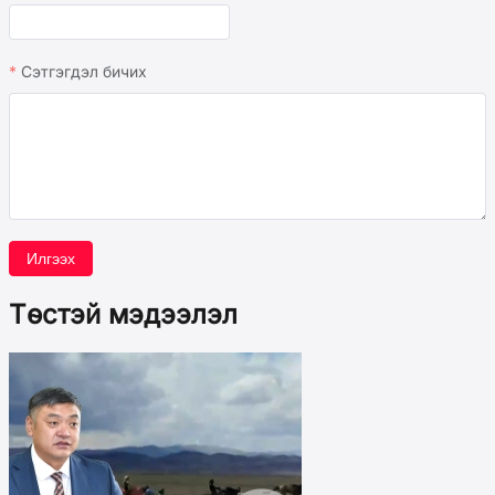
Сэтгэгдэл бичих
Илгээх
Төстэй мэдээлэл