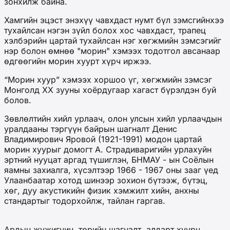
зонхилж байна.
Хамгийн эцэст энэхүү чавхдаст нумт бүл зэмсгийнхээ
тухайлсан нэгэн зүйл болох хос чавхдаст, трапец
хэлбэрийн цартай тухайлсан нэг хөгжмийн зэмсэгийг
нэр болон өмнөө "морин" хэмээх тодотгол авсанаар
өдгөөгийн морин хуурт хүрч иржээ.
“Морин хуур” хэмээх хоршоо үг, хөгжмийн зэмсэг
Монголд XX зууны хоёрдугаар хагаст бүрэлдэн буй
болов.
Зөвлөлтийн хийл урлаач, олон улсын хийл урлаачдын
уралдааны тэргүүн байрын шагналт Денис
Владимирович Яровой (1921-1991) модон цартай
морин хуурыг домогт А. Страдиваригийн урлахуйн
эртний нууцат аргад түшиглэн, БНМАУ - ын Соёлын
яамны захиалга, хүсэлтээр 1966 - 1967 оны зааг үед
Улаанбаатар хотод шинээр зохион бүтээж, бүтэц,
хөг, дуу акустикийн физик хэмжилт хийн, анхны
стандартыг тодорхойлж, тайлан гаргав.
Ардын жүжигчин, төрийн шагналт, алдарт хуурч