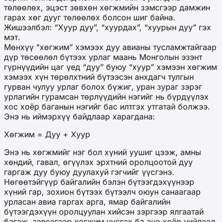
төлөөлөх, эцэст зөвхөн хөгжмийн зэмсгээр дамжин
гарах хөг дууг төлөөлөх болсон шиг байна.
Жишээлбэл: “Хуур дуу”, “хуурдах”, “хуурын дуу” гэх
мэт.
Мөнхүү "хөгжим” хэмээх дуу авианы тусламжтайгаар
дүр төсөөлөл бүтээх урлаг маань Монголын эзэнт
гүрнүүдийн цаг үед “дуу” буюу “хуур” хэмээн хөгжим
хэмээх хүн төрөлхтний бүтээсэн анхдагч тулгын
гурван чулуу урлаг болох бүжиг, уран зураг зэрэг
урлагийн гурамсан төрлүүдийн нэгийг нь бүрдүүлэх
хос хоёр баганын нэгийг бас илтгэх утгатай болжээ.
Энэ нь иймэрхүү байдлаар харагдана:
Хөгжим = Дуу + Хуур
Энэ нь хөгжмийг нэг бол хүний уушиг цээж, амны
хөндий, гавал, өгүүлэх эрхтний оролцоотой дуу
гаргаж дуу буюу дуулахуй гэгчийг үүсгэнэ.
Нөгөөтэйгүүр байгалийн бэлэн бүтээгдэхүүнээр
хүний гар, зохион бүтээх бүтээлч оюун санаагаар
урласан авиа гаргах арга, ямар байгалийн
бүтээгдэхүүн оролцуулан хийсэн зэргээр ялгаатай
багаж, зэвсэгээр хөгжим үүсгэх ба энэ хоёр нийлээд