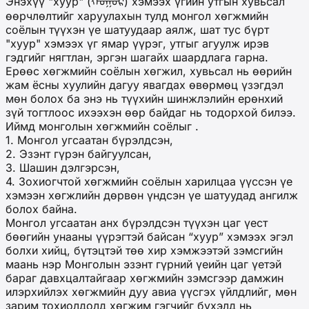
Энэхүү "хуур" (ᠬᠤᠭᠤᠷ) хэмээх үгийн утгын хувьсал
өөрчлөлтийг харуулахын тулд монгол хөгжмийн
соёлын түүхэн үе шатуудаар аялж, шат тус бүрт
"хуур" хэмээх үг ямар үүрэг, утгыг агуулж ирэв
гэдгийг нягтлан, эргэн шагайх шаардлага гарна.
Ерөөс хөгжмийн соёлын хөгжил, хувьсал нь өөрийн
жам ёсны хуулийн дагуу явагдах өвөрмөц үзэгдэл
мөн болох ба энэ нь түүхийн шинжлэлийн ерөнхий
зүй тогтлоос ихээхэн өөр байдаг нь тодорхой билээ.
Иймд монголын хөгжмийн соёлыг .
1. Монгол угсаатан бүрэлдсэн,
2. Эзэнт гүрэн байгуулсан,
3. Шашин дэлгэрсэн,
4. Зохиогчтой хөгжмийн соёлын харилцаа үүссэн үе
хэмээн хөгжлийн дөрвөн үндсэн үе шатуудад ангилж
болох байна.
Монгол угсаатан анх бүрэлдсэн түүхэн цаг үест
бөөгийн унааны үүрэгтэй байсан “хуур” хэмээх эгэл
болхи хийц, бүтэцтэй төө хир хэмжээтэй зэмсгийн
маань нэр Монголын эзэнт гүрний үеийн цаг үетэй
бараг давхцалтайгаар хөгжмийн зэмсгээр дамжин
илэрхийлэх хөгжмийн дуу авиа үүсгэх үйлдлийг, мөн
зарим тохиолдолд хөгжим гэгчийг бүхэлд нь