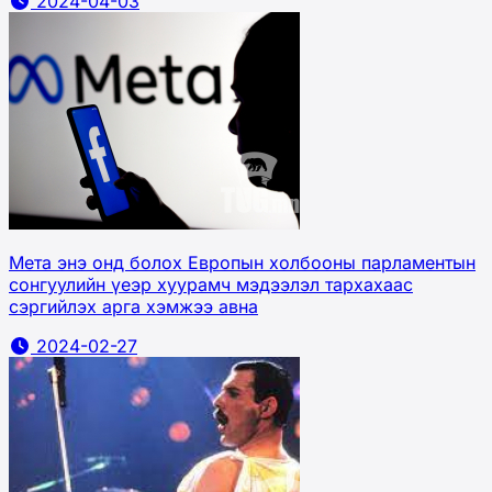
2024-04-03
Мета энэ онд болох Европын холбооны парламентын
сонгуулийн үеэр хуурамч мэдээлэл тархахаас
сэргийлэх арга хэмжээ авна
2024-02-27