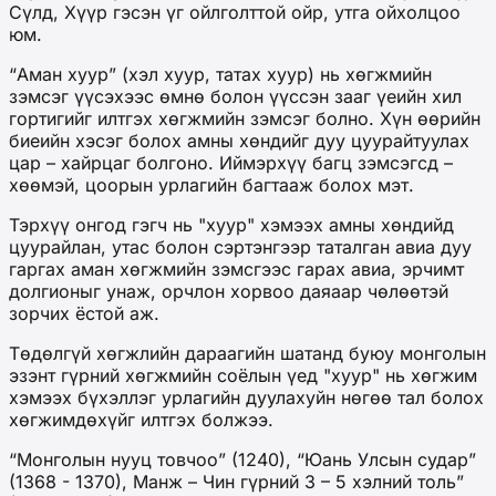
Сүлд, Хүүр гэсэн үг ойлголттой ойр, утга ойхолцоо
юм.
“Аман хуур” (хэл хуур, татах хуур) нь хөгжмийн
зэмсэг үүсэхээс өмнө болон үүссэн зааг үеийн хил
гортигийг илтгэх хөгжмийн зэмсэг болно. Хүн өөрийн
биеийн хэсэг болох амны хөндийг дуу цуурайтуулах
цар – хайрцаг болгоно. Иймэрхүү багц зэмсэгсд –
хөөмэй, цоорын урлагийн багтааж болох мэт.
Тэрхүү онгод гэгч нь "хуур" хэмээх амны хөндийд
цуурайлан, утас болон сэртэнгээр таталган авиа дуу
гаргах аман хөгжмийн зэмсгээс гарах авиа, эрчимт
долгионыг унаж, орчлон хорвоо даяаар чөлөөтэй
зорчих ёстой аж.
Төдөлгүй хөгжлийн дараагийн шатанд буюу монголын
эзэнт гүрний хөгжмийн соёлын үед "хуур" нь хөгжим
хэмээх бүхэллэг урлагийн дуулахуйн нөгөө тал болох
хөгжимдөхүйг илтгэх болжээ.
“Монголын нууц товчоо” (1240), “Юань Улсын судар”
(1368 - 1370), Манж – Чин гүрний 3 – 5 хэлний толь”