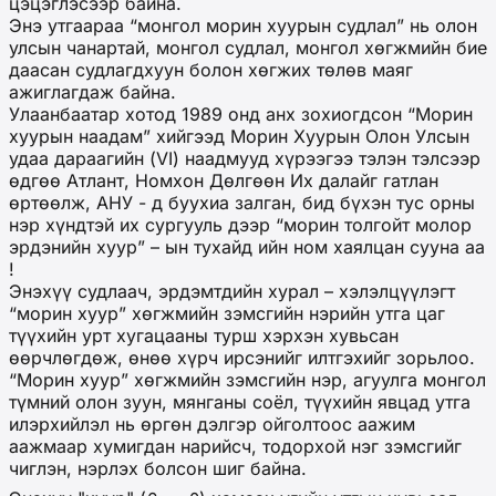
цэцэглэсээр байна.
Энэ утгаараа “монгол морин хуурын судлал” нь олон
улсын чанартай, монгол судлал, монгол хөгжмийн бие
даасан судлагдхуун болон хөгжих төлөв маяг
ажиглагдаж байна.
Улаанбаатар хотод 1989 онд анх зохиогдсон “Морин
хуурын наадам” хийгээд Морин Хуурын Олон Улсын
удаа дараагийн (VI) наадмууд хүрээгээ тэлэн тэлсээр
өдгөө Атлант, Номхон Дөлгөөн Их далайг гатлан
өртөөлж, АНУ - д буухиа залган, бид бүхэн тус орны
нэр хүндтэй их сургууль дээр “морин толгойт молор
эрдэнийн хуур” – ын тухайд ийн ном хаялцан сууна аа
!
Энэхүү судлаач, эрдэмтдийн хурал – хэлэлцүүлэгт
“морин хуур” хөгжмийн зэмсгийн нэрийн утга цаг
түүхийн урт хугацааны турш хэрхэн хувьсан
өөрчлөгдөж, өнөө хүрч ирсэнийг илтгэхийг зорьлоо.
“Морин хуур” хөгжмийн зэмсгийн нэр, агуулга монгол
түмний олон зуун, мянганы соёл, түүхийн явцад утга
илэрхийлэл нь өргөн дэлгэр ойголтоос аажим
аажмаар хумигдан нарийсч, тодорхой нэг зэмсгийг
чиглэн, нэрлэх болсон шиг байна.