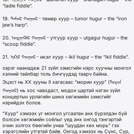
“ladle fiddle”.
19. ᠲᠠᠮᠦᠷ ᠬᠤᠭᠤᠷ᠃ төмөр хуур – tumor hugur – the “iron
jew’s harp”.
20. ᠤᠲᠭᠠᠭᠦᠷ ᠬᠤᠭᠤᠷ᠃ утгуур хуур – utgagur hugur – the
“scoop fiddle”.
21. ᠢᠺᠢᠯ ᠬᠤᠭᠤᠷ᠃ икэл хуур – ikil hugur – the “ikil fiddle”.
зэрэг наанадаж 21 зүйл зэмсгийн нэрс хуучны монгол
хэлний тайлбар толь бичгүүдэд таарч байна.
Эцэст нь ХХ зууны II хагасаас “морин хуур” (ᠮᠤᠷᠢᠨ
ᠬᠤᠭᠤᠷ) нь хос чавхдаст, модон цартай нэгэн зүйл
концертын урлагийн шинэ хөгжмийн зэмсгийг
нэрийдэх болов.
"Хуур" хэмээх үг монгол угсаатан анх бүрэлдэн буй
болсон хөгжмийн соёлыг үед анх онгод тэнгэртэй
очин золгох бөөгийн унаа "шуудан хөх морь" гэх
хэрэгслийн утгатай байв. Онгод хэмээх нь Сүнс, Сүр,