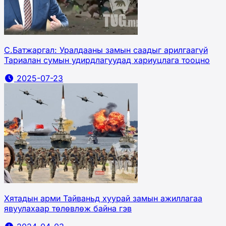
С.Батжаргал: Уралдааны замын саадыг арилгаагүй
Тариалан сумын удирдлагуудад хариуцлага тооцно
2025-07-23
Хятадын арми Тайваньд хуурай замын ажиллагаа
явуулахаар төлөвлөж байна гэв