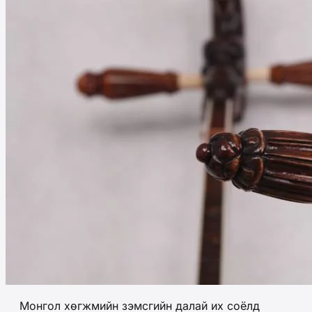
Монгол хөгжмийн зэмсгийн далай их соёлд