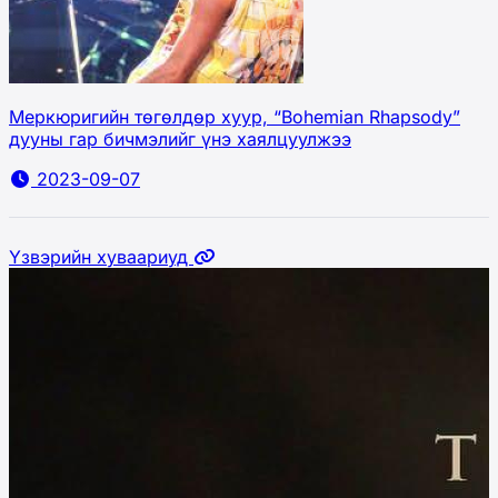
Меркюригийн төгөлдөр хуур, “Bohemian Rhapsody”
дууны гар бичмэлийг үнэ хаялцуулжээ
2023-09-07
Үзвэрийн хуваариуд