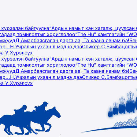
 хүрээлэн байгуулна
“Ардын намыг хэн хагалж, цуулсан 
гадаад томилолтыг хориглолоо
“The Hu" хамтлагийн “W
эмжүүд
Д.Амарбаясгалан дарга аа, Та хаана явнам бэ!
Бе
р...
Н.Учралын ухаан л мэднэ дээ
Спикер С.Бямбацогтын
ба У.Хүрэлсүх
 хүрээлэн байгуулна
“Ардын намыг хэн хагалж, цуулсан 
гадаад томилолтыг хориглолоо
“The Hu" хамтлагийн “W
эмжүүд
Д.Амарбаясгалан дарга аа, Та хаана явнам бэ!
Бе
р...
Н.Учралын ухаан л мэднэ дээ
Спикер С.Бямбацогтын
ба У.Хүрэлсүх