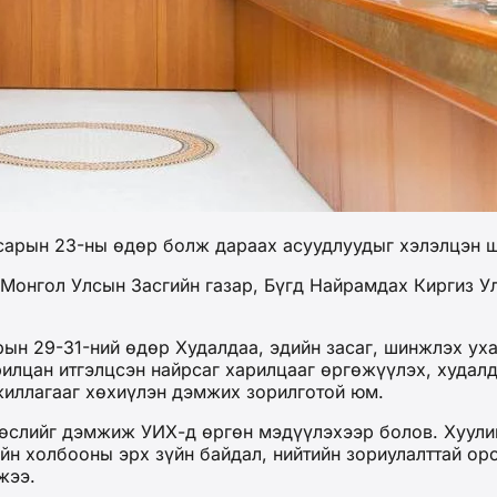
 сарын 23-ны өдөр болж дараах асуудлуудыг хэлэлцэн 
 Монгол Улсын Засгийн газар, Бүгд Найрамдах Киргиз У
ын 29-31-ний өдөр Худалдаа, эдийн засаг, шинжлэх уха
лцан итгэлцсэн найрсаг харилцааг өргөжүүлэх, худалд
жиллагааг хөхиүлэн дэмжих зорилготой юм.
төслийг дэмжиж УИХ-д өргөн мэдүүлэхээр болов. Хуули
йн холбооны эрх зүйн байдал, нийтийн зориулалттай о
жээ.