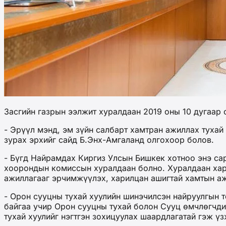
Засгийн газрын ээлжит хуралдаан 2019 оны 10 дугаар
- Эрүүл мэнд, эм зүйн салбарт хамтран ажиллах тухай
зурах эрхийг сайд Б.Энх-Амгаланд олгохоор болов.
- Бүгд Найрамдах Киргиз Улсын Бишкек хотноо энэ сар
хоорондын комиссын хуралдаан болно. Хуралдаан хари
ажиллагааг эрчимжүүлэх, харилцан ашигтай хамтын а
- Орон сууцны тухай хуулийн шинэчилсэн найруулгын 
байгаа учир Орон сууцны тухай болон Сууц өмчлөгчди
тухай хуулийг нэгтгэн зохицуулах шаардлагатай гэж үз