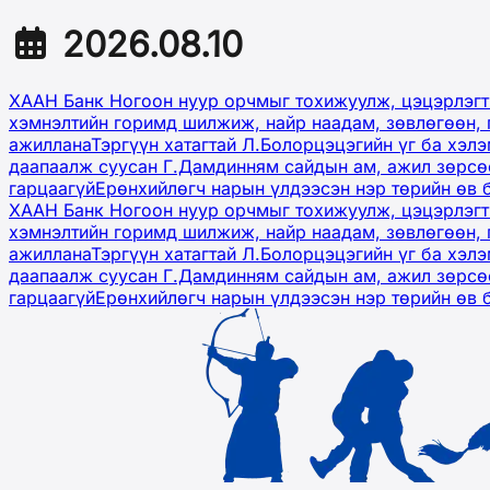
2026.08.10
ХААН Банк Ногоон нуур орчмыг тохижуулж, цэцэрлэгт
хэмнэлтийн горимд шилжиж, найр наадам, зөвлөгөөн, 
ажиллана
Тэргүүн хатагтай Л.Болорцэцэгийн үг ба хэл
даапаалж суусан Г.Дамдинням сайдын ам, ажил зөрсөө
гарцаагүй
Ерөнхийлөгч нарын үлдээсэн нэр төрийн өв 
ХААН Банк Ногоон нуур орчмыг тохижуулж, цэцэрлэгт
хэмнэлтийн горимд шилжиж, найр наадам, зөвлөгөөн, 
ажиллана
Тэргүүн хатагтай Л.Болорцэцэгийн үг ба хэл
даапаалж суусан Г.Дамдинням сайдын ам, ажил зөрсөө
гарцаагүй
Ерөнхийлөгч нарын үлдээсэн нэр төрийн өв 