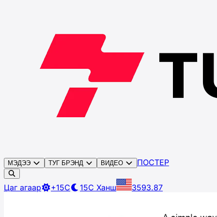
ПОСТЕР
МЭДЭЭ
ТУГ БРЭНД
ВИДЕО
Цаг агаар
+15C
15C
Ханш
3593.87