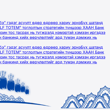
бэ” гэдэг асуулт өдөр өдрөөр хариу эрнэ
Бүх шатанд
OLF TOTEM” тоглолтын стратегийн түншээр ХААН Банк
нзин тос тасрах нь түгжрэлд нэмэртэй хэмээн иргэдээ
 банкинд хийх өөрчлөлтийг ард түмэн дэмжих нь
бэ” гэдэг асуулт өдөр өдрөөр хариу эрнэ
Бүх шатанд
OLF TOTEM” тоглолтын стратегийн түншээр ХААН Банк
нзин тос тасрах нь түгжрэлд нэмэртэй хэмээн иргэдээ
 банкинд хийх өөрчлөлтийг ард түмэн дэмжих нь