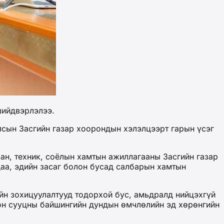
шийдвэрлэлээ.
лсын Засгийн газар хоорондын хэлэлцээрт гарын үсэг
ан, техник, соёлын хамтын ажиллагааны Засгийн газар
аа, эдийн засаг болон бусад салбарын хамтын
йн зохицуулалтууд тодорхой бус, амьдралд нийцэхгүй
рон сууцны байшингийн дундын өмчлөлийн эд хөрөнгийн