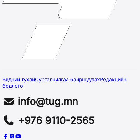
Бидний тухай
Сурталчилгаа байршуулах
Редакцийн
бодлого
info@tug.mn
+976 9110-2565