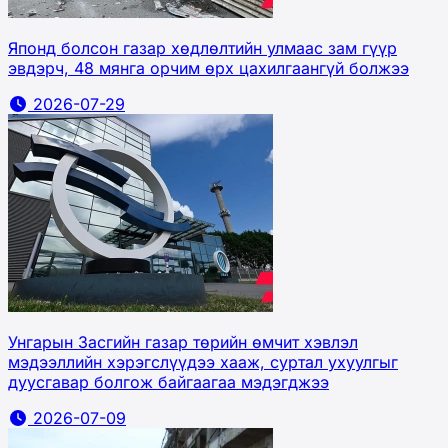
Японд болсон газар хөдлөлтийн улмаас зам гүүр
эвдэрч, 48 мянга орчим өрх цахилгаангүй болжээ
2026-07-29
Унгарын Засгийн газар төрийн өмчит хэвлэл
мэдээллийн хэрэгслүүдээ хааж, суртал ухуулгыг
дуусгавар болгож байгаагаа мэдэгджээ
2026-07-09