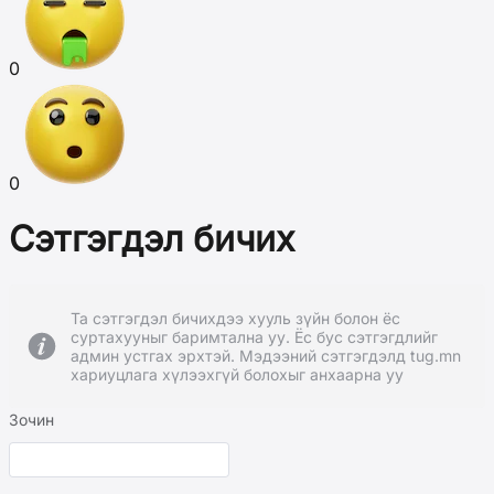
0
0
Сэтгэгдэл бичих
Та сэтгэгдэл бичихдээ хууль зүйн болон ёс
суртахууныг баримтална уу. Ёс бус сэтгэгдлийг
админ устгах эрхтэй. Мэдээний сэтгэгдэлд tug.mn
хариуцлага хүлээхгүй болохыг анхаарна уу
Зочин