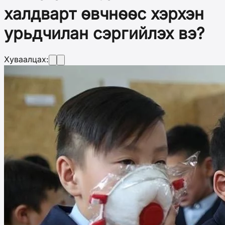
халдварт өвчнөөс хэрхэн
урьдчилан сэргийлэх вэ?
Хуваалцах: