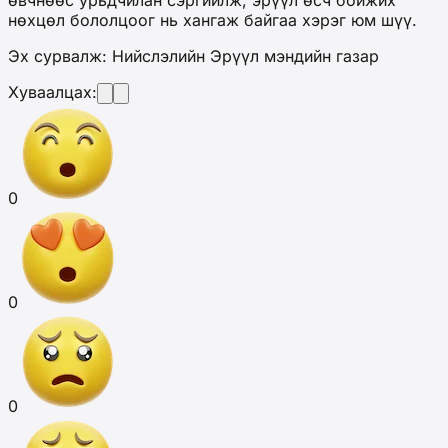
нөхцөл бололцоог нь хангаж байгаа хэрэг юм шүү.
Эх сурвалж: Нийслэлийн Эрүүл мэндийн газар
Хуваалцах:
0
0
0