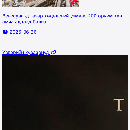
Венесуэльд газар хөдөлсний улмаас 200 орчим хүн
амиа алдаад байна
2026-06-26
Үзвэрийн хуваариуд