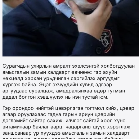
Сурагчдын улирлын амралт эхэлсэнтэй холбогдуулан
амьсгалын замын халдварт өвчнөөс гэр ахуйн
нөхцөлд хэрхэн урьдчилан сэргийлэх аргуудыг
хүргэж байна. Эцэг эхчүүдийн хувьд эдгээр
аргуудаас суралцаж, амьдралынхаа өдөр тутмын
дадал болгон хэвшүүлэх нь нэн тустай юм.
Гэр орондоо чийгтэй цэвэрлэгээ тогтмол хийх, цэвэр
агаар оруулахаас гадна гарын ариун цэврийн
дэглэмийг сайтар сахиж, илчлэг сайтай хоол хүнс,
витаминаар баялаг аарц, чацарганы шүүс хэрэглэж
заншсанаар үр хүүхдээ амьсгалын замын халдварт
өвчнөөс урьдчилан сэргийлж, эрүүл өсч бойжих