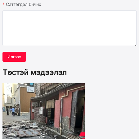
Сэтгэгдэл бичих
Илгээх
Төстэй мэдээлэл