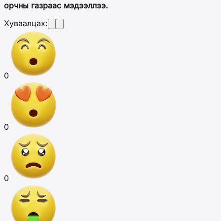
орчны газраас
мэдээллээ.
Хуваалцах:
0
0
0