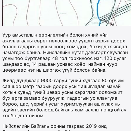
Уур амьсгалын өөрчлөлтийн болон хүний үйл
ажиллагааны сөрөг нөлөөллөөс үүдэн газрын доорх
болон гадаргын усны нөөц хомсдох, бохирдох явдал
нэмэгдэж байна. Нийслэлийн нутаг дэвсгэрт явуулсан
усны тоо бүртгэлээр 48 гол горхиноос нэг, 120 булаг
шандаас ес, 14 рашаан уснаас хоёр, найман нуур
цөөрмөөс нэг нь ширгэж үгүй болсон байна.
Жилд дунджаар 9000 гаруй гүний худгаас 80 орчим
сая шоо метр газрын доорх усыг ашигладаг манай
хотын хувьд гүний цэвэр усны хэрэглээг боломжит
бүх арга замаар бууруулж, гадаргын ус ялангуяа
бороо, цас, үерийн усыг хуримтлуулан ашиглах нь
эдийн засгийн болоод байгаль хамгааллын онцгой ач
холбогдолтой юм.
Нийслэлийн Байгаль орчны газраас 2019 онд