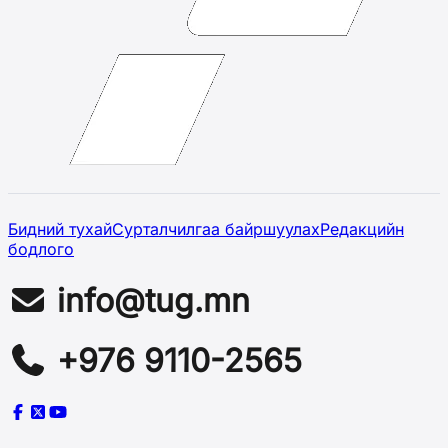
Бидний тухай
Сурталчилгаа байршуулах
Редакцийн
бодлого
info@tug.mn
+976 9110-2565