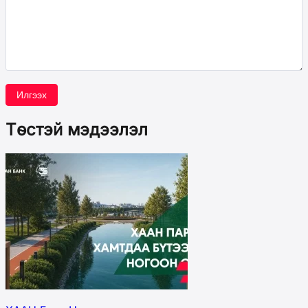
Илгээх
Төстэй мэдээлэл