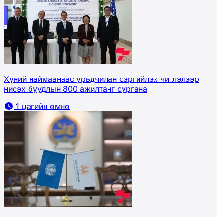
Хүний наймаанаас урьдчилан сэргийлэх чиглэлээр
нисэх буудлын 800 ажилтанг сургана
1 цагийн өмнө