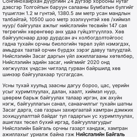
Сонгинохайрхан дүүргийн 24 дүгээр хорооны нутаг
дэвсгэр Толгойтын баруун салааны Бумбатын булгийг
түшиглэн 1.2 м гүнтэй, 1380.5 ам метр усан мандлын
талбайтай, 10500 шоо метр эзэлхүүнтэй хөв /хиймэл
нуур/ байгуулах ажлыг нийслэлийн төсвийн 147 сая
төгрөгийн хөрөнгөөр анх удаа гүйцэтгүүллээ. Хөв
байгуулснаар дээр дурдсан ач холбогдолтойгоос
гадна тухайн орчны биологийн төрөл зүйл нэмэгдэх,
амьдрах таатай орчин бүрдэх зэрэг давуу талуудтай.
Нийслэлийн Засаг даргын үйл ажиллагааны хөтөлбөр,
Нийслэлийн эдийн засаг, нийгмийг 2020 онд
хөгжүүлэх үндсэн чиглэлд гурван байршилд хөв
шинээр байгуулахаар тусгагдсан.
Усны тухай хуульд заасны дагуу бороо, цас, үерийн
усыг хуримтлуулах, далан, хаалт, хиймэл нуур,
цөөрөм барьж байгуулах талаар иргэн, аж ахуйн
нэгж, байгууллагын санал, санаачилгыг тухайн шатны
Засаг дарга, сав газрын захиргаатай хамтран дэмжих
зохицуулалттай байдаг тул гадаргын ус хуримтлуулах,
ашиглах төсөл бүхий иргэд, байгууллагуудыг
Нийслэлийн Байгаль орчны газарт хандаж, хамтран
ажиллахыг уриалж байна гэж
Н
ийслэлийн Байгаль