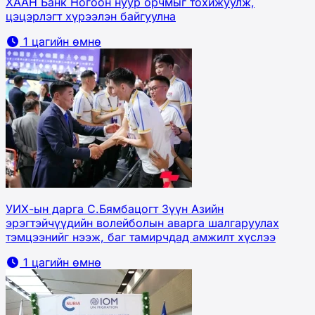
ХААН Банк Ногоон нуур орчмыг тохижуулж,
цэцэрлэгт хүрээлэн байгуулна
1 цагийн өмнө
УИХ-ын дарга С.Бямбацогт Зүүн Азийн
эрэгтэйчүүдийн волейболын аварга шалгаруулах
тэмцээнийг нээж, баг тамирчдад амжилт хүслээ
1 цагийн өмнө