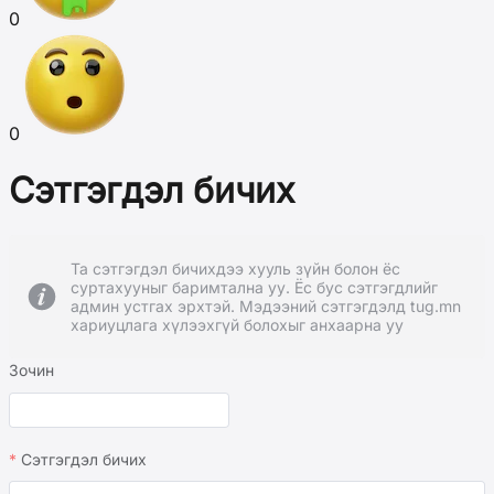
0
0
Сэтгэгдэл бичих
Та сэтгэгдэл бичихдээ хууль зүйн болон ёс
суртахууныг баримтална уу. Ёс бус сэтгэгдлийг
админ устгах эрхтэй. Мэдээний сэтгэгдэлд tug.mn
хариуцлага хүлээхгүй болохыг анхаарна уу
Зочин
Сэтгэгдэл бичих