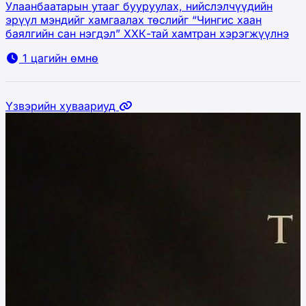
Улаанбаатарын утааг бууруулах, нийслэлчүүдийн
эрүүл мэндийг хамгаалах төслийг “Чингис хаан
баялгийн сан нэгдэл” ХХК-тай хамтран хэрэгжүүлнэ
1 цагийн өмнө
Үзвэрийн хуваариуд