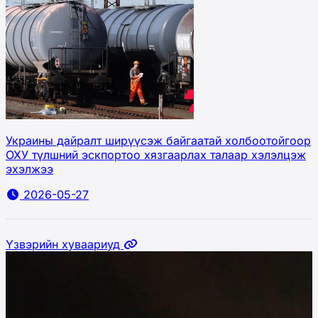
Украины дайралт ширүүсэж байгаатай холбоотойгоор
ОХУ түлшний эскпортоо хязгаарлах талаар хэлэлцэж
эхэлжээ
2026-05-27
Үзвэрийн хуваариуд