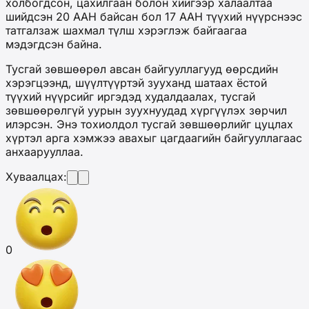
холбогдсон, цахилгаан болон хийгээр халаалтаа
шийдсэн 20 ААН байсан бол 17 ААН түүхий нүүрснээс
татгалзаж шахмал түлш хэрэглэж байгаагаа
мэдэгдсэн байна.
Тусгай зөвшөөрөл авсан байгууллагууд өөрсдийн
хэрэгцээнд, шүүлтүүртэй зууханд шатаах ёстой
түүхий нүүрсийг иргэдэд худалдаалах, тусгай
зөвшөөрөлгүй уурын зуухнуудад хүргүүлэх зөрчил
илэрсэн. Энэ тохиолдол тусгай зөвшөөрлийг цуцлах
хүртэл арга хэмжээ авахыг цагдаагийн байгууллагаас
анхаарууллаа.
Хуваалцах:
0