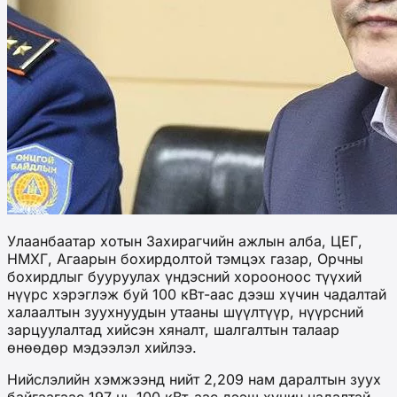
Улаанбаатар хотын Захирагчийн ажлын алба, ЦЕГ,
НМХГ, Агаарын бохирдолтой тэмцэх газар, Орчны
бохирдлыг бууруулах үндэсний хорооноос түүхий
нүүрс хэрэглэж буй 100 кВт-аас дээш хүчин чадалтай
халаалтын зуухнуудын утааны шүүлтүүр, нүүрсний
зарцуулалтад хийсэн хяналт, шалгалтын талаар
өнөөдөр мэдээлэл хийлээ.
Нийслэлийн хэмжээнд нийт 2,209 нам даралтын зуух