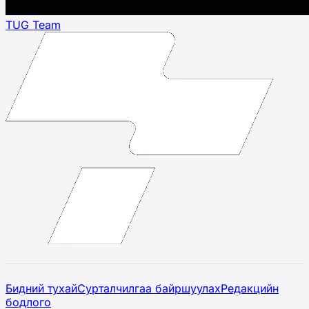
TUG Team
Бидний тухай
Сурталчилгаа байршуулах
Редакцийн
бодлого