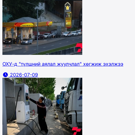
ОХУ-д "түлшний аялал жуулчлал" хөгжиж эхэлжээ
2026-07-09