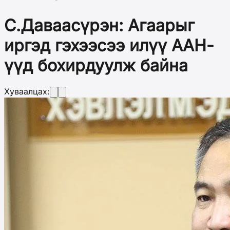
С.Даваасүрэн: Агаарыг
иргэд гэхээсээ илүү ААН-
үүд бохирдуулж байна
Хуваалцах: