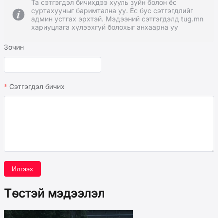
Та сэтгэгдэл бичихдээ хууль зүйн болон ёс
суртахууныг баримтална уу. Ёс бус сэтгэгдлийг
админ устгах эрхтэй. Мэдээний сэтгэгдэлд tug.mn
хариуцлага хүлээхгүй болохыг анхаарна уу
Зочин
Сэтгэгдэл бичих
Илгээх
Төстэй мэдээлэл