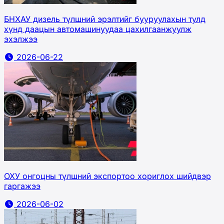
БНХАУ дизель түлшний эрэлтийг бууруулахын тулд
хүнд даацын автомашинуудаа цахилгаанжуулж
эхэлжээ
2026-06-22
ОХУ онгоцны түлшний экспортоо хориглох шийдвэр
гаргажээ
2026-06-02