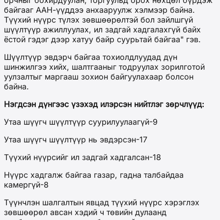
орчныг бохирдуулан, торгуульд орох нөхцөл бүрдэж
байгааг ААН-үүддээ анхааруулж хэлмээр байна.
Түүхий нүүрс түлэх зөвшөөрөлтэй бол зайлшгүй
шүүлтүүр ажиллуулах, ил задгай хадгалахгүй байх
ёстой гэдэг дээр хатуу байр суурьтай байгаа" гэв.
Шүүлтүүр эвдэрч байгаа тохиолдлуудад дүн
шинжилгээ хийх, шалтгааныг тодруулах зорилготой
уулзалтыг маргааш зохион байгуулахаар болсон
байна.
Нэгдсэн дүнгээс үзэхэд илэрсэн нийтлэг зөрчлүүд:
Утаа шүүгч шүүлтүүр суурилуулаагүй-9
Утаа шүүгч шүүлтүүр нь эвдэрсэн-17
Түүхий нүүрсийг ил задгай хадгалсан-18
Нүүрс хадгалж байгаа газар, гадна талбайдаа
камергүй-8
Түүнчлэн шалгалтын явцад түүхий нүүрс хэрэглэх
зөвшөөрөл авсан хэдий ч төвийн дулаанд