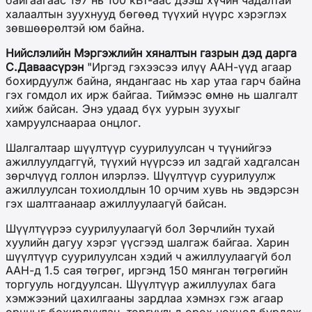
байгаагаас 197 нь 100 кВт-аас дээш хүчин чадалтай
халаалтын зуухнууд бөгөөд түүхий нүүрс хэрэглэх
зөвшөөрөлтэй юм байна.
Нийслэлийн Мэргэжлийн хяналтын газрын дэд дарга
С.Даваасүрэн
"Иргэд гэхээсээ илүү ААН-үүд агаар
бохирдуулж байна, яндангаас нь хар утаа гарч байна
гэх гомдол их ирж байгаа. Тиймээс өмнө нь шалгалт
хийж байсан. Энэ удаад бүх уурын зуухыг
хамруулснаараа онцлог.
Шалгалтаар шүүлтүүр суурилуулсан ч түүнийгээ
ажиллуулдаггүй, түүхий нүүрсээ ил задгай хадгалсан
зөрчлүүд голлон илэрлээ. Шүүлтүүр суурилуулж
ажиллуулсан тохиолдлын 10 орчим хувь нь эвдэрсэн
гэх шалтгаанаар ажиллуулаагүй байсан.
Шүүлтүүрээ суурилуулаагүй бол Зөрчлийн тухай
хуулийн дагуу хэрэг үүсгээд шалгаж байгаа. Харин
шүүлтүүр суурилуулсан хэдий ч ажиллуулаагүй бол
ААН-д 1.5 сая төгрөг, иргэнд 150 мянган төгрөгийн
торгууль ногдуулсан. Шүүлтүүр ажиллуулах бага
хэмжээний цахилгааны зардлаа хэмнэх гэж агаар