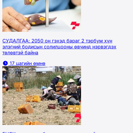
СУДАЛГАА: 2050 он гэхэд бараг 2 тэрбум хүн
элэгний бодисын солилцооны өвчинд нэрвэгдэх
төлөвтэй байна
17 цагийн өмнө