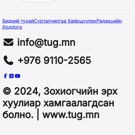
Бидний тухай
Сурталчилгаа байршуулах
Редакцийн
бодлого
info@tug.mn
+976 9110-2565
© 2024, Зохиогчийн эрх
хуулиар хамгаалагдсан
болно. | www.tug.mn