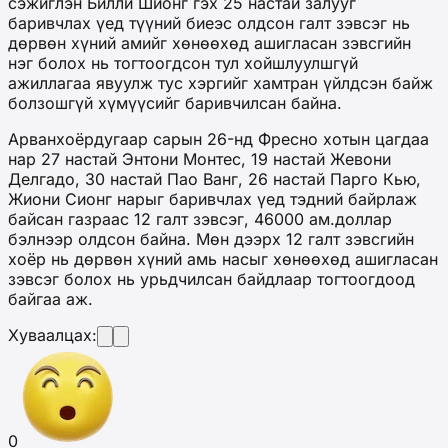
сэжиглэн Билли Шионг гэх 25 настай залууг
баривчлах үед түүний биеэс олдсон галт зэвсэг нь
дөрвөн хүний амийг хөнөөхөд ашигласан зэвсгийн
нэг болох нь тогтоогдсон тул хойшлуулшгүй
ажиллагаа явуулж тус хэргийг хамтран үйлдсэн байж
болзошгүй хүмүүсийг баривчилсан байна.
Арванхоёрдугаар сарын 26-нд Фресно хотын цагдаа
нар 27 настай Энтони Монтес, 19 настай Жевони
Делгадо, 30 настай Пао Ванг, 26 настай Парго Кью,
Жиони Сионг нарыг баривчлах үед тэдний байрлаж
байсан газраас 12 галт зэвсэг, 46000 ам.доллар
бэлнээр олдсон байна. Мөн дээрх 12 галт зэвсгийн
хоёр нь дөрвөн хүний амь насыг хөнөөхөд ашигласан
зэвсэг болох нь урьдчилсан байдлаар тогтоогдоод
байгаа аж.
Хуваалцах:
0