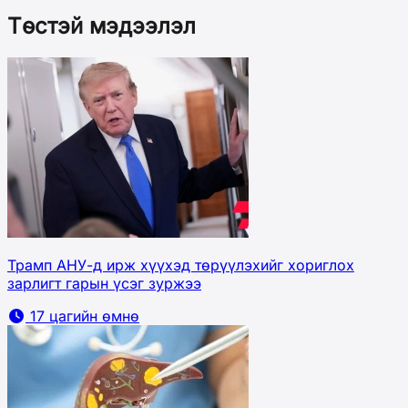
Төстэй мэдээлэл
Трамп АНУ-д ирж хүүхэд төрүүлэхийг хориглох
зарлигт гарын үсэг зуржээ
17 цагийн өмнө