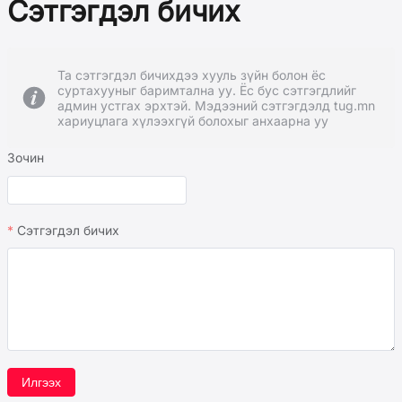
Сэтгэгдэл бичих
Та сэтгэгдэл бичихдээ хууль зүйн болон ёс
суртахууныг баримтална уу. Ёс бус сэтгэгдлийг
админ устгах эрхтэй. Мэдээний сэтгэгдэлд tug.mn
хариуцлага хүлээхгүй болохыг анхаарна уу
Зочин
Сэтгэгдэл бичих
Илгээх