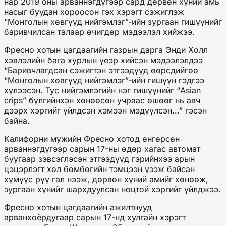
нар 2019 оны арваннэгдүгээр сард дөрвөн хүний амь
насыг буудан хороосон гэх хэрэгт сэжиглэж
“Монголын хөвгүүд нийгэмлэг”-ийн зургаан гишүүнийг
баривчилсан талаар өчигдөр мэдээлэл хийжээ.
Фресно хотын цагдаагийн газрын дарга Энди Холл
хэвлэлийн бага хурлын үеэр хийсэн мэдээлэлдээ
“Баривчлагдсан сэжигтэн этгээдүүд өөрсдийгөө
“Монголын хөвгүүд нийгэмлэг”-ийн гишүүн гэдгээ
хүлээсэн. Тус нийгэмлэгийн нэг гишүүнийг “Asian
crips” бүлгийнхэн хөнөөсөн учраас өшөөг нь авч
дээрх хэргийг үйлдсэн хэмээн мэдүүлсэн...” гэсэн
байна.
Калифорни мужийн Фресно хотод өнгөрсөн
арваннэгдүгээр сарын 17-ны өдөр хагас автомат
буугаар зэвсэглэсэн этгээдүүд гэрийнхээ арын
цэцэрлэгт хөл бөмбөгийн тэмцээн үзэж байсан
хүмүүс рүү гал нээж, дөрвөн хүний амийг хөнөөж,
зургаан хүнийг шархдуулсан ноцтой хэргийг үйлджээ.
Фресно хотын цагдаагийн ажилтнууд
арванхоёрдугаар сарын 17-нд хулгайн хэрэгт