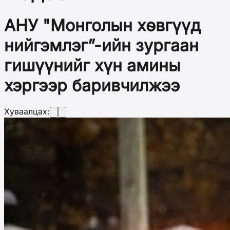
АНУ "Монголын хөвгүүд
нийгэмлэг”-ийн зургаан
гишүүнийг хүн амины
хэргээр баривчилжээ
Хуваалцах: