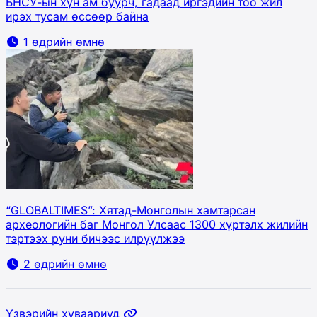
БНСУ-ын хүн ам буурч, гадаад иргэдийн тоо жил
ирэх тусам өссөөр байна
1 өдрийн өмнө
“GLOBALTIMES”: Хятад-Монголын хамтарсан
археологийн баг Монгол Улсаас 1300 хүртэлх жилийн
тэртээх руни бичээс илрүүлжээ
2 өдрийн өмнө
Үзвэрийн хуваариуд