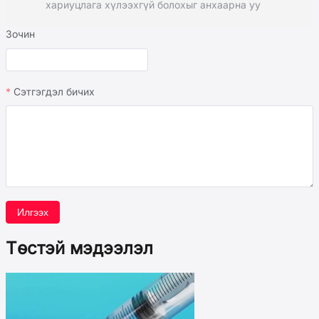
хариуцлага хүлээхгүй болохыг анхаарна уу
Зочин
Сэтгэгдэл бичих
Илгээх
Төстэй мэдээлэл