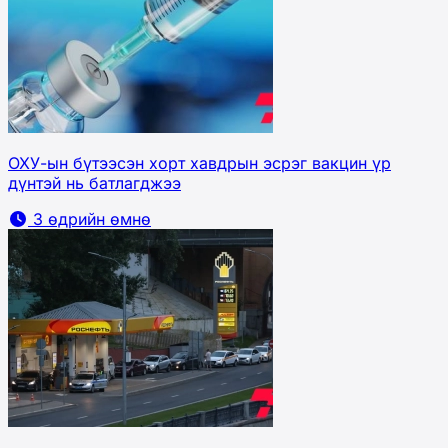
ОХУ-ын бүтээсэн хорт хавдрын эсрэг вакцин үр
дүнтэй нь батлагджээ
3 өдрийн өмнө