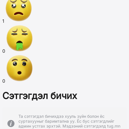
1
0
0
Сэтгэгдэл бичих
Та сэтгэгдэл бичихдээ хууль зүйн болон ёс
суртахууныг баримтална уу. Ёс бус сэтгэгдлийг
админ устгах эрхтэй. Мэдээний сэтгэгдэлд tug.mn