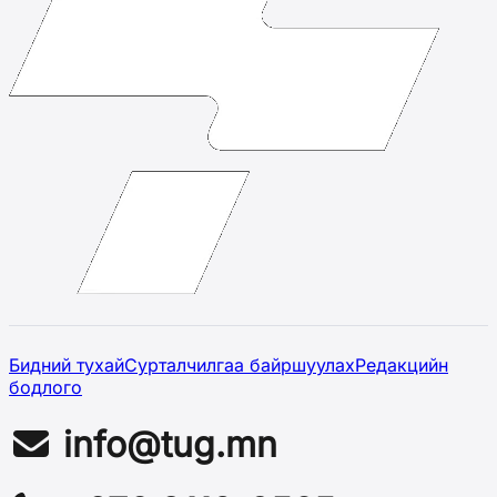
Бидний тухай
Сурталчилгаа байршуулах
Редакцийн
бодлого
info@tug.mn