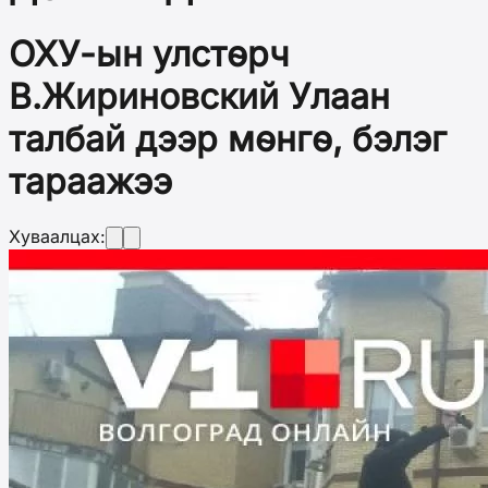
ОХУ-ын улстөрч
В.Жириновский Улаан
талбай дээр мөнгө, бэлэг
тараажээ
Хуваалцах: