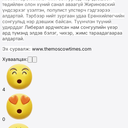
төдийлөн олон хүний санал аваагүй Жириновский
үндсэрхэг үзэлтэн, популист улстөрч гэдгээрээ
алдартай. Тэрбээр нийт зургаан удаа Ерөнхийлөгчийн
сонгуульд нэр дэвшиж байсан. Түүнчлэн түүний
удирддаг
Либерал ардчилсан
нам сонгуулийн үеэр
ард түмэнд элдэв бэлэг, чихэр, жимс тараадагаараа
алдартай.
Эх сурвалж:
www.themoscowtimes.com
Хуваалцах:
4
0