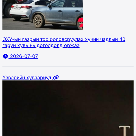
ОХУ-ын газрын тос боловсруулах хүчин чадлын 40
гаруй хувь нь доголдолд оржээ
2026-07-07
Үзвэрийн хуваариуд