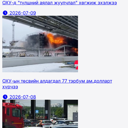
ОХУ-д "түлшний аялал жуулчлал" хөгжиж эхэлжээ
2026-07-09
ОХУ-ын төсвийн алдагдал 77 тэрбум ам.долларт
хүрчээ
2026-07-08