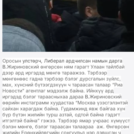
Оросын
улстөрч, Либерал ардчилсан намын дарга
В.
Жириновский өнгөрсөн ням гарагт Улаан тайлбай
дээр ард иргэдэд мөнгө тараажээ. Тэрбээр
мөнгөнөөс гадна тэрбээр бэлэг дурсгалын зүйлс,
мах, хүнсний бүтээгдэхүүн ч тараасан талаар “Риа
Новости” агентлаг мэдээлж байна. Ийнхүү ард
иргэдэд бэлэг тараасныхаа дараа
В.
Жириновский
өөрийн инстаграмм хуудастаа “Москва үзэсгэлэнтэй
сайхан харагдаж байна. Гудамжинд явж байгаа хүн
бүр бүтэн жилийн турш азтай, одтой байна гэдэгт
итгэлтэй байна” гэжээ. Тэрбээр ямар учраас хүмүүст
бэлэн мөнгө, бэлэг тараасан талаараа аж. Өнгөрсөн
жилийн Ерөнхийлөгчийн сонгуульд нэр дэвшсэн ч