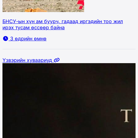
БНСУ-ын хүн ам буурч, гадаад иргэдийн тоо жил
ирэх тусам өссөөр байна
3 өдрийн өмнө
Үзвэрийн хуваариуд