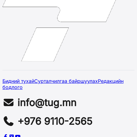
Бидний тухай
Сурталчилгаа байршуулах
Редакцийн
бодлого
info@tug.mn
+976 9110-2565