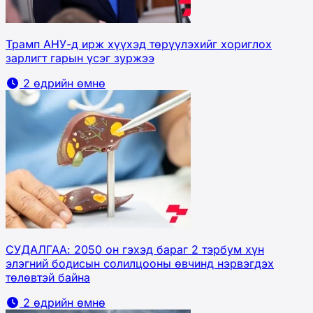
Трамп АНУ-д ирж хүүхэд төрүүлэхийг хориглох
зарлигт гарын үсэг зуржээ
2 өдрийн өмнө
СУДАЛГАА: 2050 он гэхэд бараг 2 тэрбум хүн
элэгний бодисын солилцооны өвчинд нэрвэгдэх
төлөвтэй байна
2 өдрийн өмнө