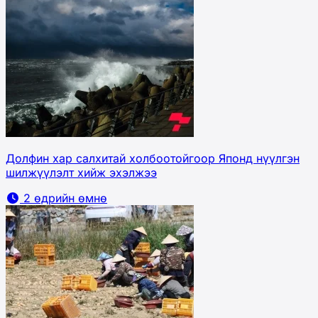
Долфин хар салхитай холбоотойгоор Японд нүүлгэн
шилжүүлэлт хийж эхэлжээ
2 өдрийн өмнө