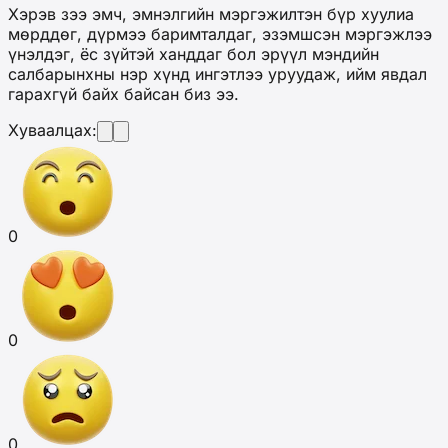
Хэрэв зээ эмч, эмнэлгийн мэргэжилтэн бүр хуулиа
мөрддөг, дүрмээ баримталдаг, эзэмшсэн мэргэжлээ
үнэлдэг, ёс зүйтэй ханддаг бол эрүүл мэндийн
салбарынхны нэр хүнд ингэтлээ уруудаж, ийм явдал
гарахгүй байх байсан биз ээ.
Хуваалцах:
0
0
0