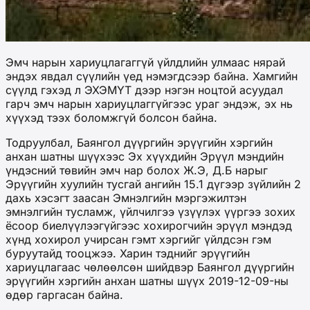
Эмч нарын хариуцлагаггүй үйлдлийн улмаас нярай
эндэх явдал сүүлийн үед нэмэгдсээр байна. Хамгийн
сүүлд гэхэд л ЭХЭМҮТ дээр нэгэн ноцтой асуудал
гарч эмч нарын хариуцлаггүйгээс ураг эндэж, эх нь
хүүхэд тээх боломжгүй болсон байна.
Тодруулбал, Баянгол дүүргийн эрүүгийн хэргийн
анхан шатны шүүхээс Эх хүүхдийн Эрүүл мэндийн
үндэсний төвийн эмч нар болох Ж.Э, Д.Б нарыг
Эрүүгийн хуулийн тусгай ангийн 15.1 дүгээр зүйлийн 2
дахь хэсэгт заасан Эмнэлгийн мэргэжилтэн
эмнэлгийн тусламж, үйлчилгээ үзүүлэх үүргээ зохих
ёсоор биелүүлээгүйгээс хохирогчийн эрүүл мэндэд
хүнд хохирол учирсан гэмт хэргийг үйлдсэн гэм
буруутайд тооцжээ. Харин тэднийг эрүүгийн
хариуцлагаас чөлөөлсөн шийдвэр Баянгол дүүргийн
эрүүгийн хэргийн анхан шатны шүүх 2019-12-09-ны
өдөр гаргасан байна.