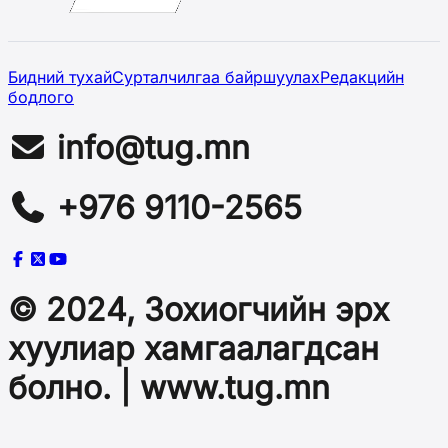
Бидний тухай
Сурталчилгаа байршуулах
Редакцийн
бодлого
info@tug.mn
+976 9110-2565
© 2024, Зохиогчийн эрх
хуулиар хамгаалагдсан
болно. | www.tug.mn