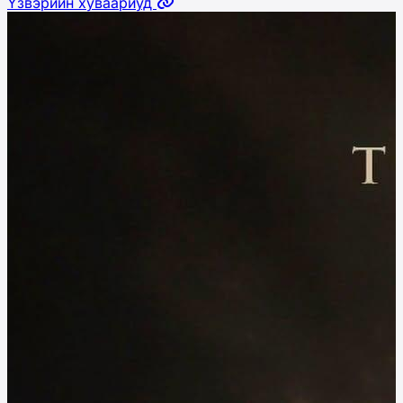
Үзвэрийн хуваариуд