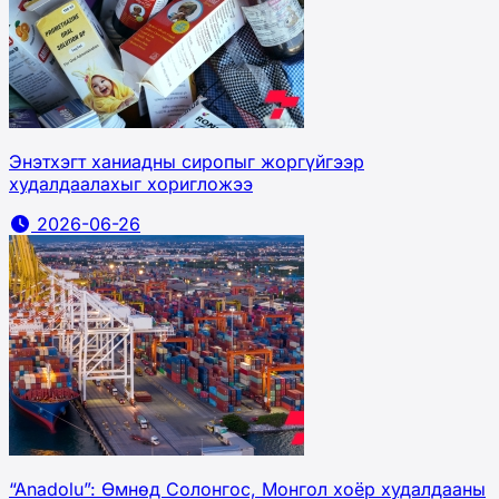
Энэтхэгт ханиадны сиропыг жоргүйгээр
худалдаалахыг хоригложээ
2026-06-26
“Anadolu”: Өмнөд Солонгос, Монгол хоёр худалдааны