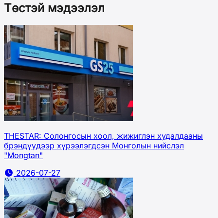
Төстэй мэдээлэл
THESTAR: Солонгосын хоол, жижиглэн худалдааны
брэндүүдээр хүрээлэгдсэн Монголын нийслэл
"Mongtan"
2026-07-27