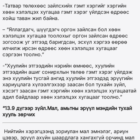
-Татвар төлөхөөс зайлсхийх гэмт хэргийг хэргийн
хөөн хэлэлцэх хугацаа гэмт хэрэг үйлдсэн өдрөөс
хойш таван жил байна.
– “Яллагдагч, шүүгдэгч оргон зайлсан бол хөөн
хэлэлцэх хугацаа тоолохыг оргон зайлсан өдрөөс
зогсоож уг этгээд баригдсан, эсхүл хэргээ өөрөө
илчилж ирсэн өдрөөс хөөн хэлэлцэх хугацааг
сэргээн тоолно.”
-"Хуулийн этгээдийн нэрийн өмнөөс, хуулийн
этгээдийн ашиг сонирхлын төлөө гэмт хэрэг үйлдэж
энэ хуулийн тусгай ангид хуулийн этгээдэд эрүүгийн
хариуцлага хүлээлгэхээр заасан бол тухайн зүйл,
хэсэгт заасан гэмт хэргийн хөөн хэлэлцэх хугацаатай
адил байдлаар хөөн хэлэлцэх хугацааг тоолно.”
“13.9 дүгээр зүйл.Мал, амьтны эрүүл мэндийн тухай
хууль зөрчих
Нийтийн хэрэгцээнд зориулан мал эмнэлэг, ариун
цэвэр, эрүүл ахуйн шаардлага хангахгүй орчинд мал