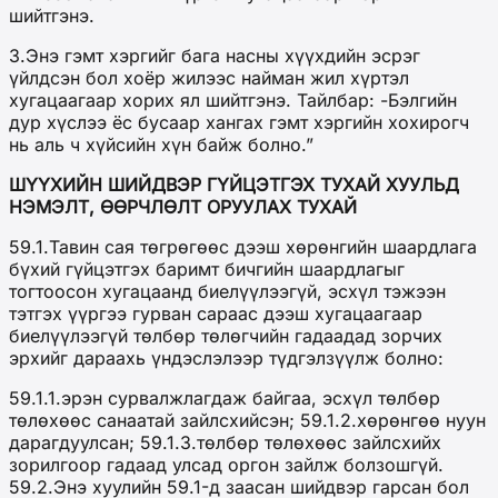
шийтгэнэ.
3.Энэ гэмт хэргийг бага насны хүүхдийн эсрэг
үйлдсэн бол хоёр жилээс найман жил хүртэл
хугацаагаар хорих ял шийтгэнэ. Тайлбар: -Бэлгийн
дур хүслээ ёс бусаар хангах гэмт хэргийн хохирогч
нь аль ч хүйсийн хүн байж болно.”
ШҮҮХИЙН ШИЙДВЭР ГҮЙЦЭТГЭХ ТУХАЙ ХУУЛЬД
НЭМЭЛТ, ӨӨРЧЛӨЛТ ОРУУЛАХ ТУХАЙ
59.1.Тавин сая төгрөгөөс дээш хөрөнгийн шаардлага
бүхий гүйцэтгэх баримт бичгийн шаардлагыг
тогтоосон хугацаанд биелүүлээгүй, эсхүл тэжээн
тэтгэх үүргээ гурван сараас дээш хугацаагаар
биелүүлээгүй төлбөр төлөгчийн гадаадад зорчих
эрхийг дараахь үндэслэлээр түдгэлзүүлж болно:
59.1.1.эрэн сурвалжлагдаж байгаа, эсхүл төлбөр
төлөхөөс санаатай зайлсхийсэн; 59.1.2.хөрөнгөө нуун
дарагдуулсан; 59.1.3.төлбөр төлөхөөс зайлсхийх
зорилгоор гадаад улсад оргон зайлж болзошгүй.
59.2.Энэ хуулийн 59.1-д заасан шийдвэр гарсан бол