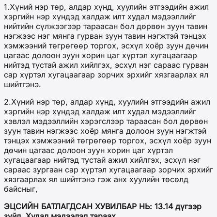
1.Хүний нэр төр, алдар хүнд, хуулийн этгээдийн ажил
хэргийн нэр хүндэд халдаж илт худал мэдээллийг
нийтийн сүлжээгээр тараасан бол дөрвөн зуун тавин
нэгжээс нэг мянга гурван зуун тавин нэгжтэй тэнцэх
хэмжээний төгрөгөөр торгох, эсхүл хоёр зуун дөчин
цагаас долоон зуун хорин цаг хүртэл хугацаагаар
нийтэд тустай ажил хийлгэх, эсхүл нэг сараас гурван
сар хүртэл хугацаагаар зорчих эрхийг хязгаарлах ял
шийтгэнэ.
2.Хүний нэр төр, алдар хүнд, хуулийн этгээдийн ажил
хэргийн нэр хүндэд халдаж илт худал мэдээллийг
хэвлэл мэдээллийн хэрэгслээр тараасан бол дөрвөн
зуун тавин нэгжээс хоёр мянга долоон зуун нэгжтэй
тэнцэх хэмжээний төгрөгөөр торгох, эсхүл хоёр зуун
дөчин цагаас долоон зуун хорин цаг хүртэл
хугацаагаар нийтэд тустай ажил хийлгэх, эсхүл нэг
сараас зургаан сар хүртэл хугацаагаар зорчих эрхийг
хязгаарлах ял шийтгэнэ гэж анх хуулийн төсөлд
байсныг,
ЭЦСИЙН БАТЛАГДСАН ХУВИЛБАР НЬ: 13.14 дүгээр
зүйл. Худал мэдээлэл тараах