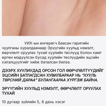
УИХ-ын өнгөрөгч Баасан гаригийн
чуулганы хуралдаанаар Эрүүгийн хуульд нэмэлт,
өөрчлөлт оруулах тухай хуулийн төслүүд болон хамт
өргөн мэдүүлсэн бусад хуулийн төслүүдийн эцсийн
хэлэлцүүлгийг хийж баталсан билээ.
ДЭЭРХ ХУУЛИУДАД ОРСОН ГОЛ ӨӨРЧЛӨЛТҮҮДИЙГ
ЭЦСИЙН БАТЛАГДСАН ХУВИЛБАРААР НЬ
“ХУУЛЬ
ТӨРСНИЙ ДАРАА” БУЛАНГААРАА ХҮРГЭЖ БАЙНА.
ЭРҮҮГИЙН ХУУЛЬД НЭМЭЛТ, ӨӨРЧЛӨЛТ ОРУУЛАХ
ТУХАЙ
10 дугаар зүйлийн 5, 6 дахь хэсэг