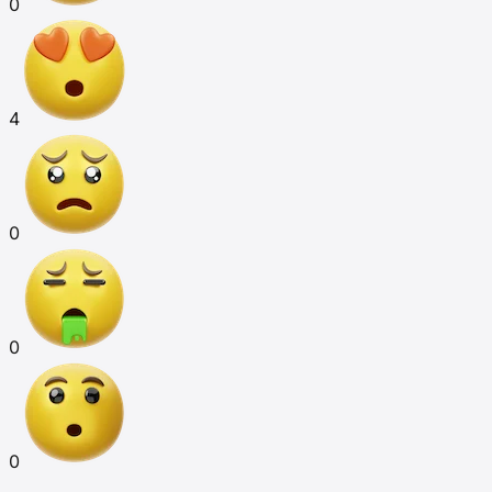
0
4
0
0
0