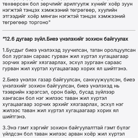
төхөөрсөн бол зөрчлийг арилгуулж хүнийг хоёр зуун
нэгжтэй тэнцэх хэмжээний төгрөгөөр, хуулийн
этгээдийг хоёр мянган нэгжтэй тэнцэх хэмжээний
төгрөгөөр торгоно"
“12.6 дугаар зүйл.Биеэ үнэлэхийг зохион байгуулах
1.Бусдыг биеэ үнэлэхэд зуучилсан, татан оролцуулсан
бол зургаан сараас гурван жил хүртэл хугацаагаар
зорчих эрхийг хязгаарлах, эсхүл зургаан сараас
гурван жил хүртэл хугацаагаар хорих ял шийтгэнэ.
2.Биеэ үнэлэх газар байгуулсан, санхүүжүүлсэн, биеэ
үнэлэхийг зохион байгуулсан, биеэ үнэлэхэд нь
тээврийн хэрэгсэл, орон байр, бусад зүйлээр
хангасан бол нэг жилээс таван жил хүртэл
хугацаагаар зорчих эрхийг хязгаарлах, эсхүл нэг
жилээс таван жил хүртэл хугацаагаар хорих ял
шийтгэнэ.
3.Энэ гэмт хэргийг зохион байгуулалттай гэмт бүлэг
үйлдсэн бол таван жилээс арван хоёр жил хүртэл