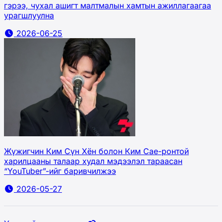
гэрээ, чухал ашигт малтмалын хамтын ажиллагаагаа
урагшлуулна
2026-06-25
Жүжигчин Ким Сүн Хён болон Ким Сае-ронтой
харилцааны талаар худал мэдээлэл тараасан
“YouTuber”-ийг баривчилжээ
2026-05-27