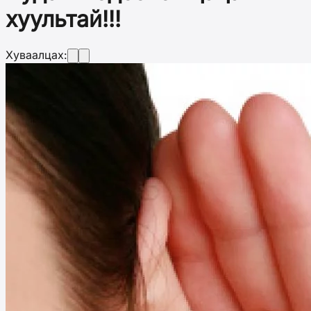
хуультай!!!
Хуваалцах: