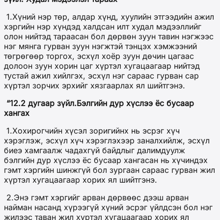
1.Хүний нэр төр, алдар хүнд, хуулийн этгээдийн ажил
хэргийн нэр хүндэд халдсан илт худал мэдээллийг
олон нийтэд тараасан бол дөрвөн зуун тавин нэгжээс
нэг мянга гурван зуун нэгжтэй тэнцэх хэмжээний
төгрөгөөр торгох, эсхүл хоёр зуун дөчин цагаас
долоон зуун хорин цаг хүртэл хугацаагаар нийтэд
тустай ажил хийлгэх, эсхүл нэг сараас гурван сар
хүртэл зорчих эрхийг хязгаарлах ял шийтгэнэ.
“12.2 дугаар зүйл.Бэлгийн дур хүслээ ёс бусаар
хангах
1.Хохирогчийн хүсэл зоригийнх нь эсрэг хүч
хэрэглэж, эсхүл хүч хэрэглэхээр заналхийлж, эсхүл
биеэ хамгаалж чадахгүй байдлыг далимдуулж
бэлгийн дур хүслээ ёс бусаар хангасан нь хүчиндэх
гэмт хэргийн шинжгүй бол зургаан сараас гурван жил
хүртэл хугацаагаар хорих ял шийтгэнэ.
2.Энэ гэмт хэргийг арван дөрвөөс дээш арван
найман насанд хүрээгүй хүний эсрэг үйлдсэн бол нэг
жилээс таван жил хүртэл хугацаагаар хорих ял