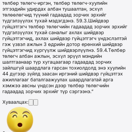
төлбөр төлөгч-иргэн, төлбөр төлөгч-хуулийн
этгээдийн удирдах албан тушаалтан, эсхүл
төлөөлөгчид түүний гадаадад зорчих эрхийг
түдгэлзүүлэх тухай мэдэгдэнэ. 59.3.Шийдвэр
гүйцэтгэгч төлбөр төлөгчийн гадаадад зорчих эрхийг
түдгэлзүүлэх тухай саналыг ахлах шийдвэр
гүйцэтгэгчид, ахлах шийдвэр гүйцэтгэгч үндэслэлтэй
гэж үзвэл ажлын 3 өдрийн дотор ерөнхий шийдвэр
гүйцэтгэгчид хүргүүлж шийдвэрлүүлнэ. 59.4.Төлбөр
төлөгч албан ажлын, эсхүл эрүүл мэндийн
шалтгаанаар түр хугацаагаар гадаадад зорчих
зайлшгүй шаардлага гарсан тохиолдолд энэ хуулийн
44 дүгээр зүйлд заасан иргэний шийдвэр гүйцэтгэх
ажиллагааг баталгаажуулах шаардлагатай арга
хэмжээ авсны үндсэн дээр төлбөр төлөгчийн
гадаадад зорчих эрхийг түр сэргээнэ.”
Хуваалцах: