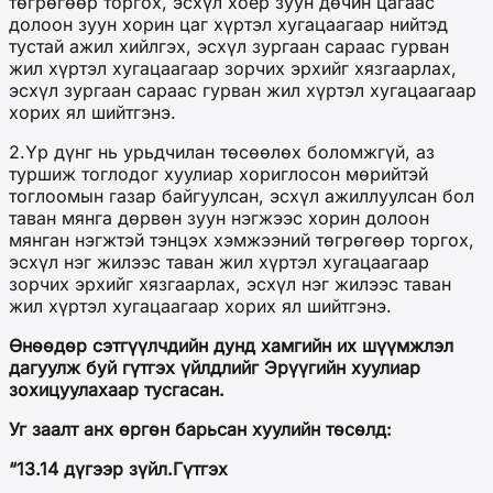
төгрөгөөр торгох, эсхүл хоёр зуун дөчин цагаас
долоон зуун хорин цаг хүртэл хугацаагаар нийтэд
тустай ажил хийлгэх, эсхүл зургаан сараас гурван
жил хүртэл хугацаагаар зорчих эрхийг хязгаарлах,
эсхүл зургаан сараас гурван жил хүртэл хугацаагаар
хорих ял шийтгэнэ.
2.Үр дүнг нь урьдчилан төсөөлөх боломжгүй, аз
туршиж тоглодог хуулиар хориглосон мөрийтэй
тоглоомын газар байгуулсан, эсхүл ажиллуулсан бол
таван мянга дөрвөн зуун нэгжээс хорин долоон
мянган нэгжтэй тэнцэх хэмжээний төгрөгөөр торгох,
эсхүл нэг жилээс таван жил хүртэл хугацаагаар
зорчих эрхийг хязгаарлах, эсхүл нэг жилээс таван
жил хүртэл хугацаагаар хорих ял шийтгэнэ.
Өнөөдөр сэтгүүлчдийн дунд хамгийн их шүүмжлэл
дагуулж буй гүтгэх үйлдлийг Эрүүгийн хуулиар
зохицуулахаар тусгасан.
Уг заалт анх өргөн барьсан хуулийн төсөлд:
“13.14 дүгээр зүйл.Гүтгэх