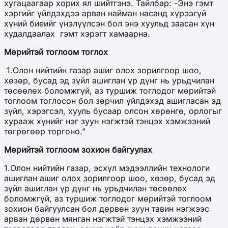
хугацаагаар хорих ял шийтгэнэ. Тайлбар: -Энэ гэмт
хэргийг үйлдэхдээ арван найман насанд хүрээгүй
хүний биеийг үнэлүүлсэн бол энэ хуульд заасан хүн
худалдаалах гэмт хэрэгт хамаарна.
Мөрийтэй тоглоом тоглох
1.Олон нийтийн газар ашиг олох зорилгоор шоо,
хөзөр, бусад эд зүйл ашиглан үр дүнг нь урьдчилан
төсөөлөх боломжгүй, аз туршиж тоглодог мөрийтэй
тоглоом тоглосон бол зөрчил үйлдэхэд ашигласан эд
зүйл, хэрэгсэл, хууль бусаар олсон хөрөнгө, орлогыг
хурааж хүнийг нэг зуун нэгжтэй тэнцэх хэмжээний
төгрөгөөр торгоно.”
Мөрийтэй тоглоом зохион байгуулах
1.Олон нийтийн газар, эсхүл мэдээллийн технологи
ашиглан ашиг олох зорилгоор шоо, хөзөр, бусад эд
зүйл ашиглан үр дүнг нь урьдчилан төсөөлөх
боломжгүй, аз туршиж тоглодог мөрийтэй тоглоом
зохион байгуулсан бол дөрвөн зуун тавин нэгжээс
арван дөрвөн мянган нэгжтэй тэнцэх хэмжээний