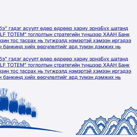
бэ” гэдэг асуулт өдөр өдрөөр хариу эрнэ
Бүх шатанд
OLF TOTEM” тоглолтын стратегийн түншээр ХААН Банк
нзин тос тасрах нь түгжрэлд нэмэртэй хэмээн иргэдээ
 банкинд хийх өөрчлөлтийг ард түмэн дэмжих нь
бэ” гэдэг асуулт өдөр өдрөөр хариу эрнэ
Бүх шатанд
OLF TOTEM” тоглолтын стратегийн түншээр ХААН Банк
нзин тос тасрах нь түгжрэлд нэмэртэй хэмээн иргэдээ
 банкинд хийх өөрчлөлтийг ард түмэн дэмжих нь