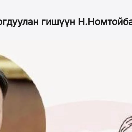
богдуулан гишүүн Н.Номтойба