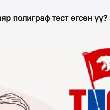
яр полиграф тест өгсөн үү?