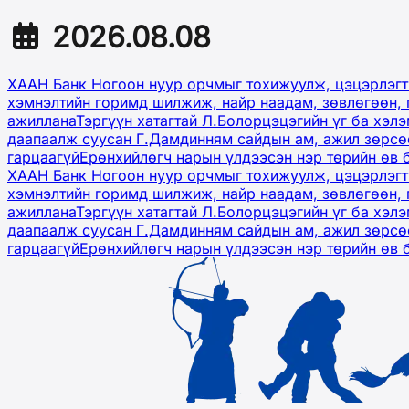
2026.08.08
ХААН Банк Ногоон нуур орчмыг тохижуулж, цэцэрлэгт
хэмнэлтийн горимд шилжиж, найр наадам, зөвлөгөөн, 
ажиллана
Тэргүүн хатагтай Л.Болорцэцэгийн үг ба хэл
даапаалж суусан Г.Дамдинням сайдын ам, ажил зөрсөө
гарцаагүй
Ерөнхийлөгч нарын үлдээсэн нэр төрийн өв 
ХААН Банк Ногоон нуур орчмыг тохижуулж, цэцэрлэгт
хэмнэлтийн горимд шилжиж, найр наадам, зөвлөгөөн, 
ажиллана
Тэргүүн хатагтай Л.Болорцэцэгийн үг ба хэл
даапаалж суусан Г.Дамдинням сайдын ам, ажил зөрсөө
гарцаагүй
Ерөнхийлөгч нарын үлдээсэн нэр төрийн өв 