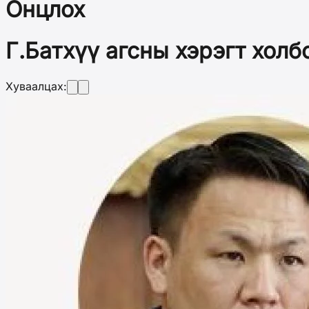
Онцлох
Г.Батхүү агсны хэрэгт хол
Хуваалцах: