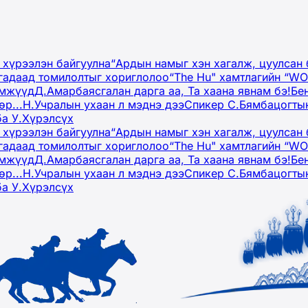
 хүрээлэн байгуулна
“Ардын намыг хэн хагалж, цуулсан 
гадаад томилолтыг хориглолоо
“The Hu" хамтлагийн “W
эмжүүд
Д.Амарбаясгалан дарга аа, Та хаана явнам бэ!
Бе
р...
Н.Учралын ухаан л мэднэ дээ
Спикер С.Бямбацогтын
ба У.Хүрэлсүх
 хүрээлэн байгуулна
“Ардын намыг хэн хагалж, цуулсан 
гадаад томилолтыг хориглолоо
“The Hu" хамтлагийн “W
эмжүүд
Д.Амарбаясгалан дарга аа, Та хаана явнам бэ!
Бе
р...
Н.Учралын ухаан л мэднэ дээ
Спикер С.Бямбацогтын
ба У.Хүрэлсүх