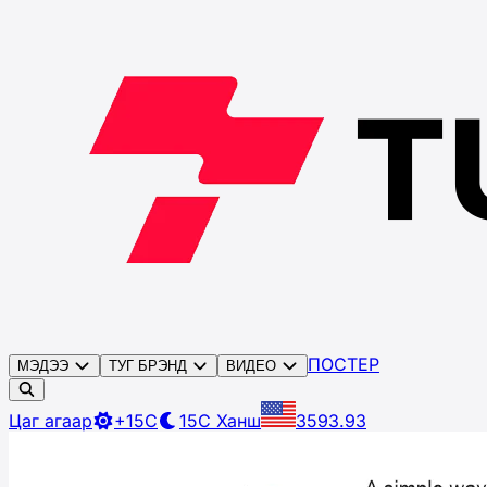
ПОСТЕР
МЭДЭЭ
ТУГ БРЭНД
ВИДЕО
Цаг агаар
+15C
15C
Ханш
3593.93