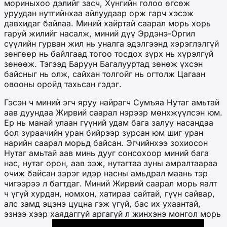
мориныхоо дэлийг засч, Хүнгийн голоо өгсөж
уруудан нутгийнхаа айлуудаар орж гарч хэсэж
давхидаг байлаа. Миний хайртай саарал морь хорь
гаруй жилийг насалж, миний дүү Эрдэнэ-Оргил
сүүлийн гурван жил нь уналга эдэлгээнд хэрэглэлгүй
зөнгөөр нь байлгаад тогоо тосдох зүрх нь хүрэлгүй
зөнөөж. Тэгээд Баруун Багалууртад зөнөж үхсэн
байсныг нь олж, сайхан толгойг нь огтолж Цагаан
овооны оройд тахьсан гэдэг.
Гэсэн ч миний эгч яруу найрагч Сумъяа Нутаг амьтай
аав дуундаа Жирвий саарал нэрээр мөнхжүүлсэн юм.
Ер нь манай улаан гүүний удам бага залуу насандаа
бол зураачийн уран бийрээр зурсан юм шиг уран
нарийн саарал морьд байсан. Эгчийнхээ зохиосон
Нутаг амьтай аав минь дууг сонсохоор миний бага
нас, нутаг орон, аав ээж, нутагтаа зуны амралтаараа
очиж байсан зэрэг идэр насны амьдрал маань тэр
чигээрээ л багтдаг. Миний Жирвий саарал морь яалт
ч үгүй хурдан, номхон, хатираа сайтай, гүүн сайвар,
алс замд эцэнэ цуцна гэж үгүй, бас их ухаантай,
эзнээ хээр хаядаггүй аргагүй л жинхэнэ монгол морь