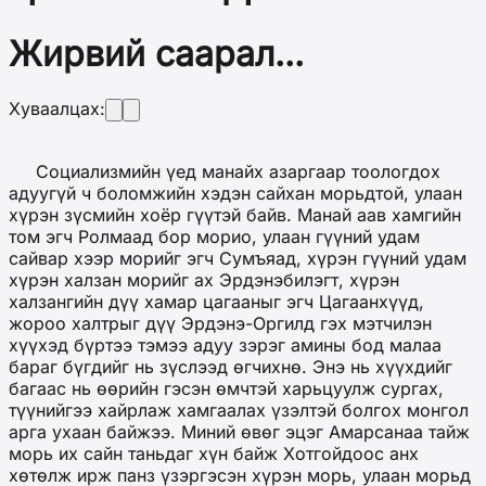
Жирвий саарал...
Хуваалцах:
Социализмийн үед манайх азаргаар тоологдох
адуугүй ч боломжийн хэдэн сайхан морьдтой, улаан
хүрэн зүсмийн хоёр гүүтэй байв. Манай аав хамгийн
том эгч Ролмаад бор морио, улаан гүүний удам
сайвар хээр морийг эгч Сумъяад, хүрэн гүүний удам
хүрэн халзан морийг ах Эрдэнэбилэгт, хүрэн
халзангийн дүү хамар цагааныг эгч Цагаанхүүд,
жороо халтрыг дүү Эрдэнэ-Оргилд гэх мэтчилэн
хүүхэд бүртээ тэмээ адуу зэрэг амины бод малаа
бараг бүгдийг нь зүслээд өгчихнө. Энэ нь хүүхдийг
багаас нь өөрийн гэсэн өмчтэй харьцуулж сургах,
түүнийгээ хайрлаж хамгаалах үзэлтэй болгох монгол
арга ухаан байжээ. Миний өвөг эцэг Амарсанаа тайж
морь их сайн таньдаг хүн байж Хотгойдоос анх
хөтөлж ирж панз үзэргэсэн хүрэн морь, улаан морьд