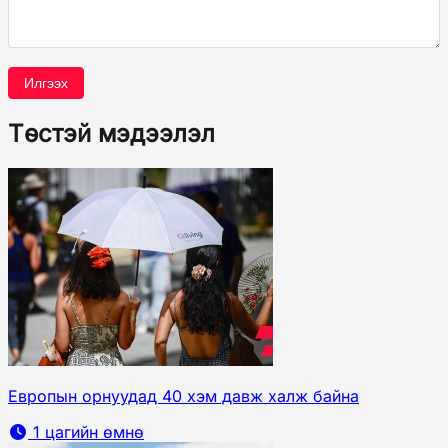
Илгээх
Төстэй мэдээлэл
Европын орнуудад 40 хэм давж халж байна
1 цагийн өмнө