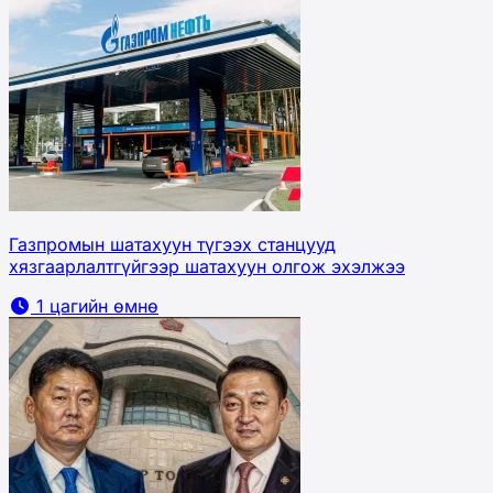
Газпромын шатахуун түгээх станцууд
хязгаарлалтгүйгээр шатахуун олгож эхэлжээ
1 цагийн өмнө