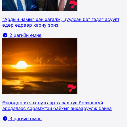
“Ардын намыг хэн хагалж, цуулсан бэ” гэдэг асуулт
өдөр өдрөөр хариу эрнэ
2 цагийн өмнө
Өнөөдөр ихэнх нутгаар халах тул болзошгүй
эрсдэлээс сэрэмжтэй байхыг анхааруулж байна
3 цагийн өмнө