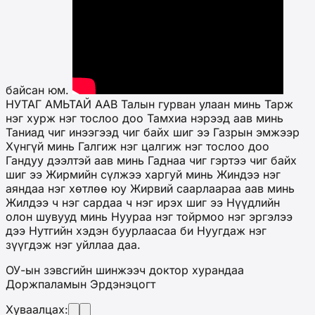
байсан юм.
НУТАГ АМЬТАЙ ААВ Талын гурван улаан минь Тарж
нэг хурж нэг тослоо доо Тамхиа нэрээд аав минь
Таниад чиг инээгээд чиг байх шиг ээ Газрын эмжээр
Хүнгүй минь Галгиж нэг цалгиж нэг тослоо доо
Гандуу дээлтэй аав минь Гаднаа чиг гэртээ чиг байх
шиг ээ Жирмийн сүлжээ харгуй минь Жиндээ нэг
аяндаа нэг хөтлөө юу Жирвий саарлаараа аав минь
Жилдээ ч нэг сардаа ч нэг ирэх шиг ээ Нүүдлийн
олон шувууд минь Нуураа нэг тойрмоо нэг эргэлээ
дээ Нутгийн хэдэн буурлаасаа би Нуугдаж нэг
зүүгдэж нэг уйллаа даа.
ОУ-ын зэвсгийн шинжээч доктор хурандаа
Доржпаламын Эрдэнэцогт
Хуваалцах: