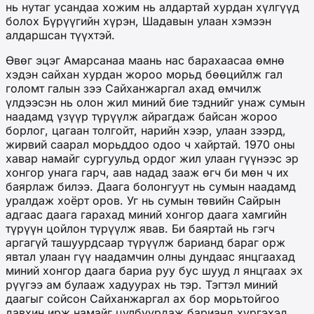
нь нутаг усандаа хожим нь алдартай хурдан хүлгүүд
болох Бүрүүгийн хүрэн, Шадавын улаан хэмээн
алдаршсан түүхтэй.
Өвөг эцэг Амарсанаа маань нас барахаасаа өмнө
хэдэн сайхан хурдан жороо морьд бөөцийлж гал
голомт галын зээ Сайханжаргал ахад өмчилж
үлдээсэн нь олон жил миний бие тэднийг унаж сумын
наадамд үзүүр түрүүлж айрагдаж байсан жороо
борлог, цагаан толгойт, нарийн хээр, улаан зээрд,
жирвий саарал морьддоо одоо ч хайртай. 1970 оны
хавар намайг сургуульд ордог жил улаан гүүнээс эр
хонгор унага гарч, аав надад зааж өгч би мөн ч их
баярлаж билээ. Даага болонгуут нь сумын наадамд
уралдаж хоёрт оров. Уг нь сумын төвийн Сайрын
адгаас даага гарахад миний хонгор даага хамгийн
түрүүн цойлон түрүүлж явав. Би баяртай нь гэгч
аргагүй ташуурдсаар түрүүлж барианд бараг орж
явтал улаан гүү наадамчин олны дундаас янцгаахад
миний хонгор даага бариа руу бус шууд л янцгаах эх
рүүгээ ам булааж хадуурах нь тэр. Тэгтэл миний
даагыг сойсон Сайханжаргал ах бор морьтойгоо
давхин ирж намайг цулбуурдаж барианд хүргэхэд