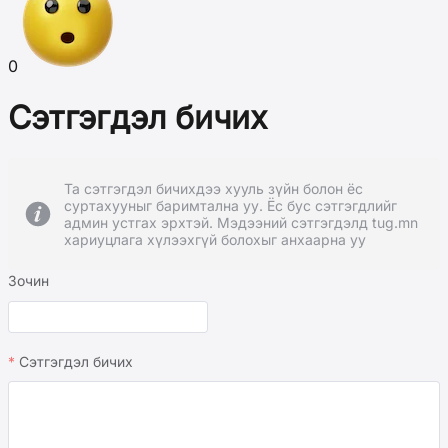
0
Сэтгэгдэл бичих
Та сэтгэгдэл бичихдээ хууль зүйн болон ёс
суртахууныг баримтална уу. Ёс бус сэтгэгдлийг
админ устгах эрхтэй. Мэдээний сэтгэгдэлд tug.mn
хариуцлага хүлээхгүй болохыг анхаарна уу
Зочин
Сэтгэгдэл бичих