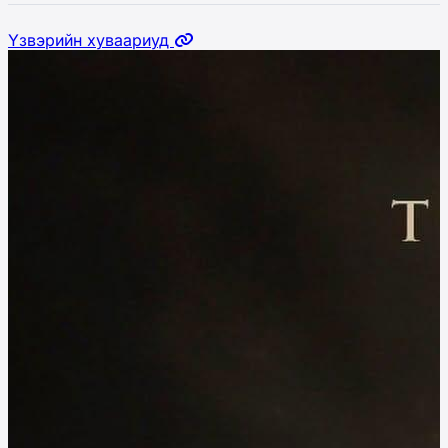
Үзвэрийн хуваариуд