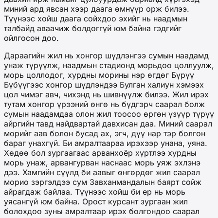
миний ард явсан хээр даага өмнүүр орж билээ.
Түүнээс хойш даага сойхдоо эхийг нь наадмын
талбайд аваачиж болдоггүй юм байна гэдгийг
ойлгосон доо.
Дараагийн жил нь хонгор шүдлэнгээ сумын наадамд
унаж түрүүлж, наадмын стадионд морьдоо цоллуулж,
морь цоллодог, хурдны морины нэр өгдөг Бүрүү
Бүбүүгээс хонгор шүдлэндээ Булган халиун хэмээх
цол чимэг авч, чихэнд нь шивнүүлж билээ. Жил ирэх
тутам хонгор үрээний өнгө нь бүдгэрч саарал болж
сумын наадамдаа олон жил тоосоо өргөн үзүүр түрүү
айргийн тавд найдвартай давхисан даа. Миний саарал
морийг аав болон бусад ах, эгч, дүү нар тэр болгон
бараг унахгүй. Би амралтаараа ирэхээр унана, уяна.
Хөдөө бол зургаагаас арванхоёр хүртлээ хурдны
морь унаж, арвангурван наснаас морь уяж эхлэнэ
дээ. Хамгийн сүүлд би аавыг өнгөрдөг жил саарал
морио зэргэлдээ сум Завханмандалын баярт сойж
айрагдаж байлаа. Түүнээс хойш би ер нь морь
уясангүй юм байна. Орост курсант зургаан жил
болохдоо зуны амралтаар ирэх болгондоо саарал