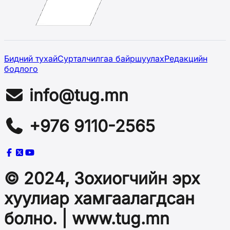
Бидний тухай
Сурталчилгаа байршуулах
Редакцийн
бодлого
info@tug.mn
+976 9110-2565
© 2024, Зохиогчийн эрх
хуулиар хамгаалагдсан
болно. | www.tug.mn