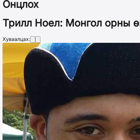
Онцлох
Трилл Ноел: Монгол орны өв
Хуваалцах: