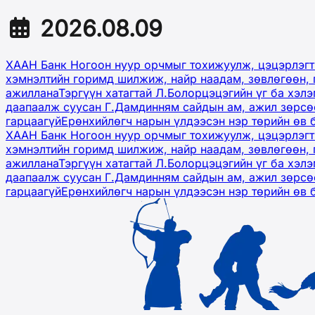
2026.08.09
ХААН Банк Ногоон нуур орчмыг тохижуулж, цэцэрлэгт
хэмнэлтийн горимд шилжиж, найр наадам, зөвлөгөөн, 
ажиллана
Тэргүүн хатагтай Л.Болорцэцэгийн үг ба хэл
даапаалж суусан Г.Дамдинням сайдын ам, ажил зөрсөө
гарцаагүй
Ерөнхийлөгч нарын үлдээсэн нэр төрийн өв 
ХААН Банк Ногоон нуур орчмыг тохижуулж, цэцэрлэгт
хэмнэлтийн горимд шилжиж, найр наадам, зөвлөгөөн, 
ажиллана
Тэргүүн хатагтай Л.Болорцэцэгийн үг ба хэл
даапаалж суусан Г.Дамдинням сайдын ам, ажил зөрсөө
гарцаагүй
Ерөнхийлөгч нарын үлдээсэн нэр төрийн өв 