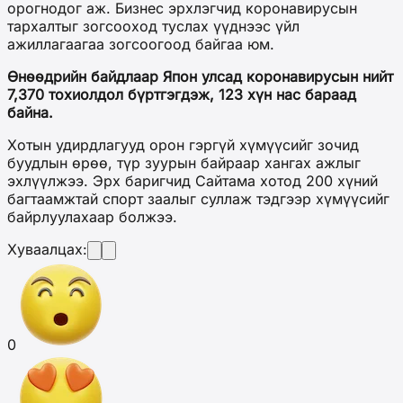
орогнодог аж. Бизнес эрхлэгчид коронавирусын
тархалтыг зогсооход туслах үүднээс үйл
ажиллагаагаа зогсоогоод байгаа юм.
Өнөөдрийн байдлаар Япон улсад коронавирусын нийт
7,370 тохиолдол бүртгэгдэж, 123 хүн нас бараад
байна.
Хотын удирдлагууд орон гэргүй хүмүүсийг зочид
буудлын өрөө, түр зуурын байраар хангах ажлыг
эхлүүлжээ. Эрх баригчид Сайтама хотод 200 хүний
багтаамжтай спорт заалыг суллаж тэдгээр хүмүүсийг
байрлуулахаар болжээ.
Хуваалцах:
0