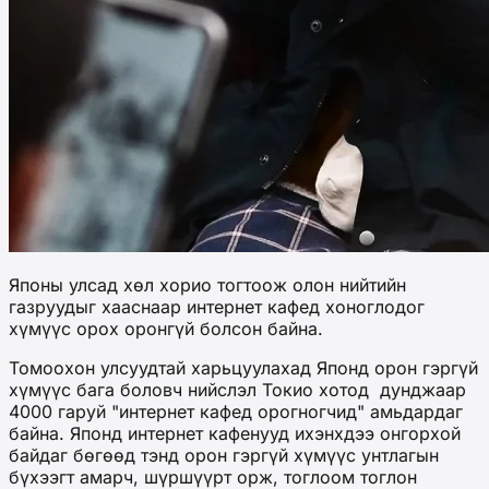
Японы улсад хөл хорио тогтоож олон нийтийн
газруудыг хааснаар интернет кафед хоноглодог
хүмүүс орох оронгүй болсон байна.
Томоохон улсуудтай харьцуулахад Японд орон гэргүй
хүмүүс бага боловч нийслэл Токио хотод дунджаар
4000 гаруй "интернет кафед орогногчид" амьдардаг
байна. Японд интернет кафенууд ихэнхдээ онгорхой
байдаг бөгөөд тэнд орон гэргүй хүмүүс унтлагын
бүхээгт амарч, шүршүүрт орж, тоглоом тоглон