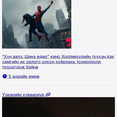
“Хүн аалз: Шинэ өдөр” кино Холливүүдийн түүхэн дэх
хамгийн их орлого олсон хоёрдахь тохиолдолд
тооцогдож байна
5 өдрийн өмнө
Үзвэрийн хуваариуд