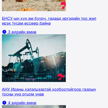
БНСУ-ын хүн ам буурч, гадаад иргэдийн тоо жил
ирэх тусам өссөөр байна
3 өдрийн өмнө
АНУ Ираны хэлэлцээртэй холбоотойгоор газрын
тосны үнэ огцом унав
4 өдрийн өмнө