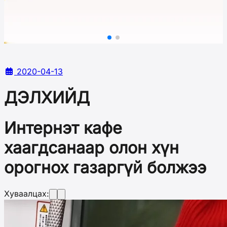
2020-04-13
ДЭЛХИЙД
Интернэт кафе
хаагдсанаар олон хүн
орогнох газаргүй болжээ
Хуваалцах: