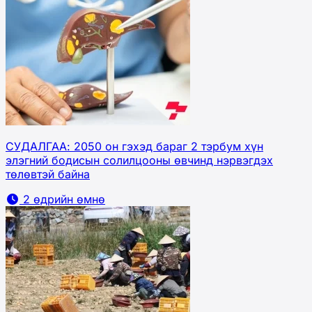
СУДАЛГАА: 2050 он гэхэд бараг 2 тэрбум хүн
элэгний бодисын солилцооны өвчинд нэрвэгдэх
төлөвтэй байна
2 өдрийн өмнө