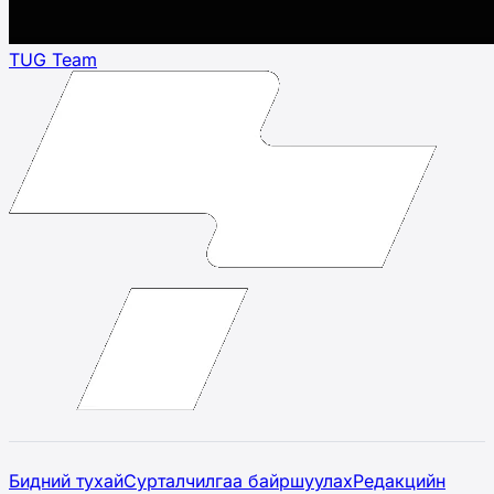
TUG Team
Бидний тухай
Сурталчилгаа байршуулах
Редакцийн