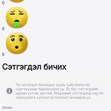
0
0
0
Сэтгэгдэл бичих
Та сэтгэгдэл бичихдээ хууль зүйн болон ёс
суртахууныг баримтална уу. Ёс бус сэтгэгдлийг
админ устгах эрхтэй. Мэдээний сэтгэгдэлд tug.mn
хариуцлага хүлээхгүй болохыг анхаарна уу
Зочин