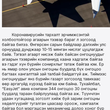
Коронавирусийн тархалт эрчимжсэнтэй
холбоотойгоор агаарын тээвэр бараг л зогсоод
байгаа билээ. Өнгөрсөн сарын байдлаар дэлхийн улс
орнуудад дунджаар 10-15 мянган нислэг цуцлагдаж
байв. Тэгвэл агаарт нисэж байх байсан онгоцнуудыг
агаарын тээврийн компаниуд хаана хадгалж байгаа
вэ гэдэг хүн бүрийн сонирхлыг татаж байгаа юм. Ер
нь ямар олон улсын онгоцны буудалд бүх онгоцоо
багтаах хангалттай зай талбай байдаггүй аж. Тиймээс
онгоцнуудыг янз бүрийн газарт зогсоолд тавихаас
өөр аргагүйд хүрээд байгаа юм байна. Тухайлбал,
“
EasyJet” авиа компани 344 онгоцоо 30 онгоцны
буудалд тараан байрлуулаад байгаа аж. Түүнчлэн
удаан хугацаанд зогсолт хийж буй зарим онгоцны
хөдөлгүүрийг тугалган цаасаар ороож, хамгаалж
байгаа бол мэргэшсэн механикчид долоо хоног бүр