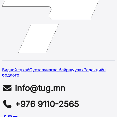
Бидний тухай
Сурталчилгаа байршуулах
Редакцийн
бодлого
info@tug.mn
+976 9110-2565