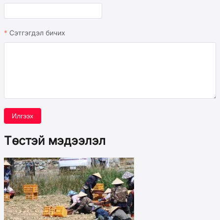
Сэтгэгдэл бичих
Илгээх
Төстэй мэдээлэл