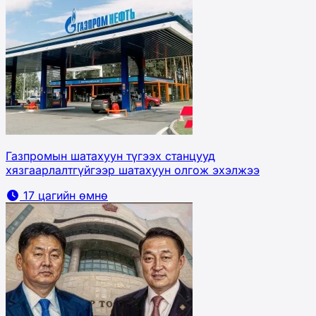
Газпромын шатахуун түгээх станцууд
хязгаарлалтгүйгээр шатахуун олгож эхэлжээ
17 цагийн өмнө