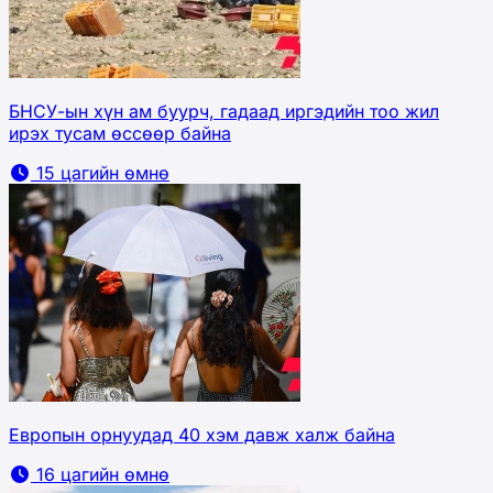
БНСУ-ын хүн ам буурч, гадаад иргэдийн тоо жил
ирэх тусам өссөөр байна
15 цагийн өмнө
Европын орнуудад 40 хэм давж халж байна
16 цагийн өмнө