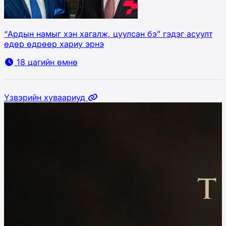
“Ардын намыг хэн хагалж, цуулсан бэ” гэдэг асуулт
өдөр өдрөөр хариу эрнэ
18 цагийн өмнө
Үзвэрийн хуваариуд