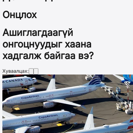
Онцлох
Ашиглагдаагүй
онгоцнуудыг хаана
хадгалж байгаа вэ?
Хуваалцах: