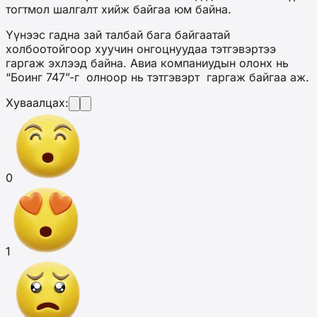
тогтмол шалгалт хийж байгаа юм байна.
Үүнээс гадна зай талбай бага байгаатай
холбоотойгоор хуучин онгоцнуудаа тэтгэвэртээ
гаргаж эхлээд байна. Авиа компаниудын олонх нь
“
Боинг 747”-г олноор нь тэтгэвэрт гаргаж байгаа аж.
Хуваалцах:
0
1