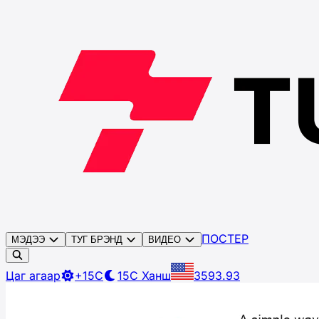
ПОСТЕР
МЭДЭЭ
ТУГ БРЭНД
ВИДЕО
Цаг агаар
+15C
15C
Ханш
3593.93