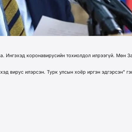
а. Ингэхэд коронавирусийн тохиолдол илрээгүй. Мөн З
хэд вирус илэрсэн. Турк улсын хоёр иргэн эдгэрсэн" г