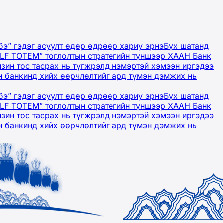
бэ” гэдэг асуулт өдөр өдрөөр хариу эрнэ
Бүх шатанд
OLF TOTEM” тоглолтын стратегийн түншээр ХААН Банк
нзин тос тасрах нь түгжрэлд нэмэртэй хэмээн иргэдээ
 банкинд хийх өөрчлөлтийг ард түмэн дэмжих нь
бэ” гэдэг асуулт өдөр өдрөөр хариу эрнэ
Бүх шатанд
OLF TOTEM” тоглолтын стратегийн түншээр ХААН Банк
нзин тос тасрах нь түгжрэлд нэмэртэй хэмээн иргэдээ
 банкинд хийх өөрчлөлтийг ард түмэн дэмжих нь