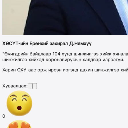
ХӨСҮТ-ийн Ерөнхий захирал Д.Нямхүү
"Өчигдрийн байдлаар 104 хүнд шинжилгээ хийж хянала
шинжилгээ хийхэд коронавирусын халдвар илрээгүй.
Харин ОХУ-аас орж ирсэн иргэнд дахин шинжилгээ хий
Хуваалцах:
0