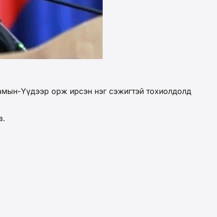
амын-Үүдээр орж ирсэн нэг сэжигтэй тохиолдолд
эв.