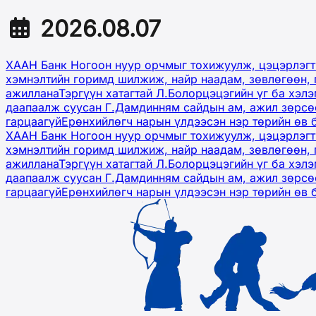
2026.08.07
ХААН Банк Ногоон нуур орчмыг тохижуулж, цэцэрлэгт
хэмнэлтийн горимд шилжиж, найр наадам, зөвлөгөөн, 
ажиллана
Тэргүүн хатагтай Л.Болорцэцэгийн үг ба хэл
даапаалж суусан Г.Дамдинням сайдын ам, ажил зөрсөө
гарцаагүй
Ерөнхийлөгч нарын үлдээсэн нэр төрийн өв 
ХААН Банк Ногоон нуур орчмыг тохижуулж, цэцэрлэгт
хэмнэлтийн горимд шилжиж, найр наадам, зөвлөгөөн, 
ажиллана
Тэргүүн хатагтай Л.Болорцэцэгийн үг ба хэл
даапаалж суусан Г.Дамдинням сайдын ам, ажил зөрсөө
гарцаагүй
Ерөнхийлөгч нарын үлдээсэн нэр төрийн өв 