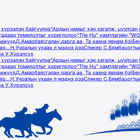
 хүрээлэн байгуулна
“Ардын намыг хэн хагалж, цуулсан 
гадаад томилолтыг хориглолоо
“The Hu" хамтлагийн “W
эмжүүд
Д.Амарбаясгалан дарга аа, Та хаана явнам бэ!
Бе
р...
Н.Учралын ухаан л мэднэ дээ
Спикер С.Бямбацогтын
ба У.Хүрэлсүх
 хүрээлэн байгуулна
“Ардын намыг хэн хагалж, цуулсан 
гадаад томилолтыг хориглолоо
“The Hu" хамтлагийн “W
эмжүүд
Д.Амарбаясгалан дарга аа, Та хаана явнам бэ!
Бе
р...
Н.Учралын ухаан л мэднэ дээ
Спикер С.Бямбацогтын
ба У.Хүрэлсүх