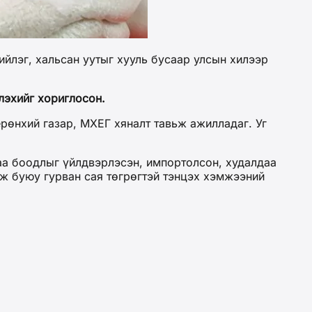
ийлэг, хальсан уутыг хууль бусаар улсын хилээр
лэхийг хориглосон.
рөнхий газар, МХЕГ хяналт тавьж ажилладаг. Уг
лаа боодлыг үйлдвэрлэсэн, импортолсон, худалдаа
гж буюу гурван сая төгрөгтэй тэнцэх хэмжээний