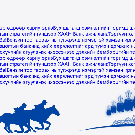
дөр өдрөөр хариу эрнэ
Бүх шатанд хэмнэлтийн горимд ши
тын стратегийн түншээр ХААН Банк ажиллана
Тэргүүн ха
бэ!
Бензин тос тасрах нь түгжрэлд нэмэртэй хэмээн ир
ацогтын банкинд хийх өөрчлөлтийг ард түмэн дэмжих н
рсхүчлийн агууламж ихэссэнээс дэлхийн бөмбөрцгийн т
дөр өдрөөр хариу эрнэ
Бүх шатанд хэмнэлтийн горимд ши
тын стратегийн түншээр ХААН Банк ажиллана
Тэргүүн ха
бэ!
Бензин тос тасрах нь түгжрэлд нэмэртэй хэмээн ир
ацогтын банкинд хийх өөрчлөлтийг ард түмэн дэмжих н
рсхүчлийн агууламж ихэссэнээс дэлхийн бөмбөрцгийн т