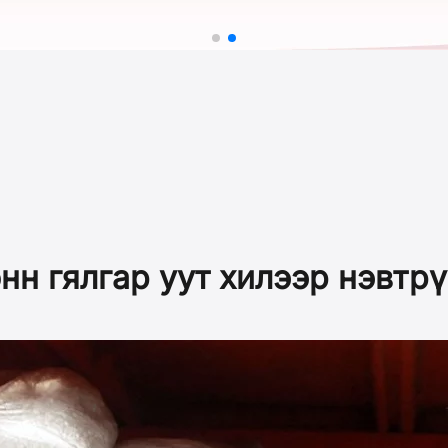
онн гялгар уут хилээр нэвтр