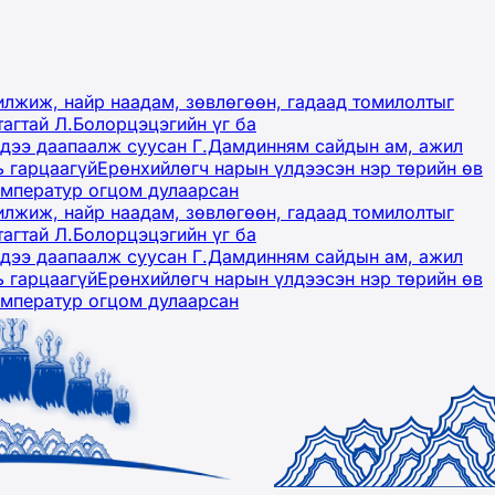
лжиж, найр наадам, зөвлөгөөн, гадаад томилолтыг
тагтай Л.Болорцэцэгийн үг ба
гэдээ даапаалж суусан Г.Дамдинням сайдын ам, ажил
ь гарцаагүй
Ерөнхийлөгч нарын үлдээсэн нэр төрийн өв
емператур огцом дулаарсан
лжиж, найр наадам, зөвлөгөөн, гадаад томилолтыг
тагтай Л.Болорцэцэгийн үг ба
гэдээ даапаалж суусан Г.Дамдинням сайдын ам, ажил
ь гарцаагүй
Ерөнхийлөгч нарын үлдээсэн нэр төрийн өв
емператур огцом дулаарсан