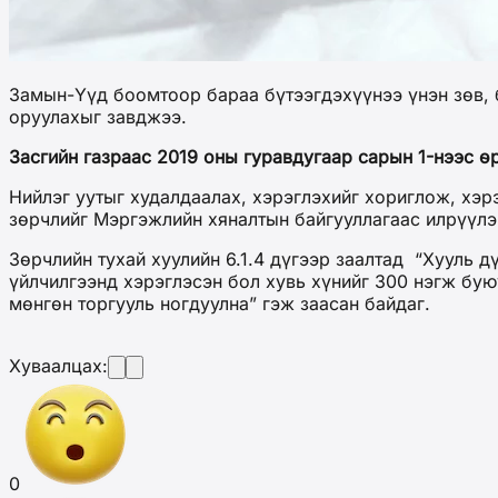
Замын-Үүд боомтоор бараа бүтээгдэхүүнээ үнэн зөв, б
оруулахыг завджээ.
Засгийн газраас 2019 оны гуравдугаар сарын 1-нээс өр
Нийлэг уутыг худалдаалах, хэрэглэхийг хориглож, хэр
зөрчлийг Мэргэжлийн хяналтын байгууллагаас илрүүлэ
Зөрчлийн тухай хуулийн 6.1.4 дүгээр заалтад “Хууль 
үйлчилгээнд хэрэглэсэн бол хувь хүнийг 300 нэгж бую
мөнгөн торгууль ногдуулна” гэж заасан байдаг.
Хуваалцах:
0