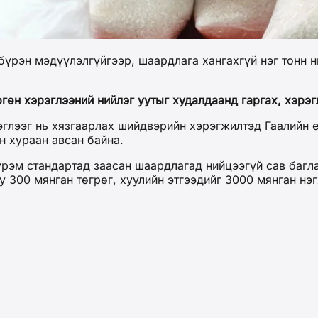
үрэн мэдүүлэлгүйгээр, шаардлага хангахгүй нэг тонн н
гөн хэрэглээний нийлэг уутыг худалдаанд гаргах, хэрэг
эглээг нь хязгаарлах шийдвэрийн хэрэгжилтэд Гаалийн е
н хураан авсан байна.
дүрэм стандартад заасан шаардлагад нийцээгүй сав баг
у 300 мянган төгрөг, хуулийн этгээдийг 3000 мянган нэ