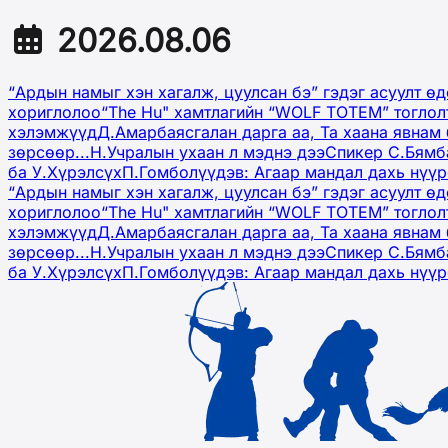
2026.08.06
“Ардын намыг хэн хагалж, цуулсан бэ” гэдэг асуулт ө
хориглолоо
“The Hu" хамтлагийн “WOLF TOTEM” тоглол
хэлэмжүүд
Д.Амарбаясгалан дарга аа, Та хаана явнам 
зөрсөөр...
Н.Учралын ухаан л мэднэ дээ
Спикер С.Бямб
ба У.Хүрэлсүх
П.Гомболүүдэв: Агаар мандал дахь нүү
“Ардын намыг хэн хагалж, цуулсан бэ” гэдэг асуулт ө
хориглолоо
“The Hu" хамтлагийн “WOLF TOTEM” тоглол
хэлэмжүүд
Д.Амарбаясгалан дарга аа, Та хаана явнам 
зөрсөөр...
Н.Учралын ухаан л мэднэ дээ
Спикер С.Бямб
ба У.Хүрэлсүх
П.Гомболүүдэв: Агаар мандал дахь нүү