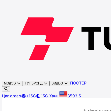
ПОСТЕР
МЭДЭЭ
ТУГ БРЭНД
ВИДЕО
Цаг агаар
+15C
15C
Ханш
3593.5