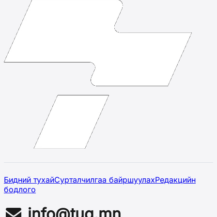
Бидний тухай
Сурталчилгаа байршуулах
Редакцийн
бодлого
info@tug.mn