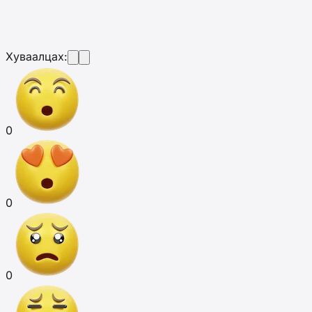
Хуваалцах:
0
0
0