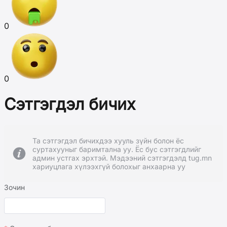
0
0
Сэтгэгдэл бичих
Та сэтгэгдэл бичихдээ хууль зүйн болон ёс
суртахууныг баримтална уу. Ёс бус сэтгэгдлийг
админ устгах эрхтэй. Мэдээний сэтгэгдэлд tug.mn
хариуцлага хүлээхгүй болохыг анхаарна уу
Зочин