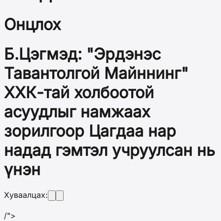
Онцлох
Б.Цэгмэд: "Эрдэнэс
Тавантолгой Майннинг"
ХХК-тай холбоотой
асуудлыг намжаах
зорилгоор Цагдаа нар
надад гэмтэл учруулсан нь
үнэн
Хуваалцах:
/">