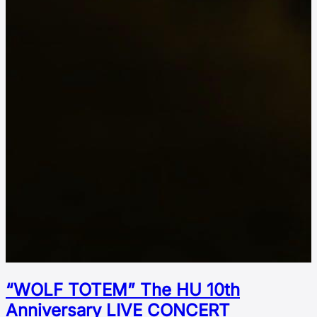
“WOLF TOTEM” The HU 10th
Аnniversary LIVE CONCERT