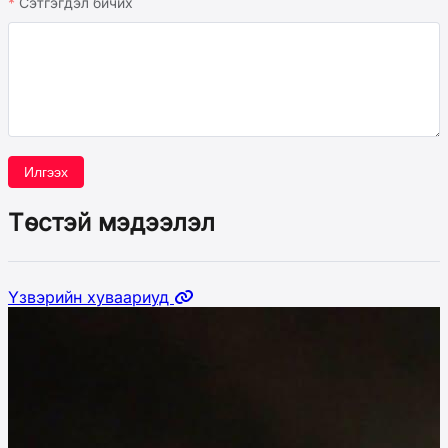
Сэтгэгдэл бичих
Илгээх
Төстэй мэдээлэл
Үзвэрийн хуваариуд