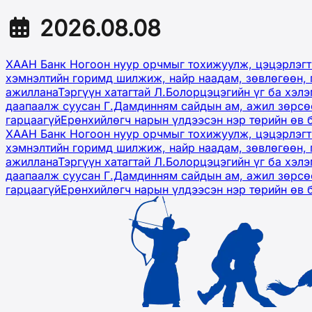
2026.08.08
ХААН Банк Ногоон нуур орчмыг тохижуулж, цэцэрлэгт
хэмнэлтийн горимд шилжиж, найр наадам, зөвлөгөөн, 
ажиллана
Тэргүүн хатагтай Л.Болорцэцэгийн үг ба хэл
даапаалж суусан Г.Дамдинням сайдын ам, ажил зөрсөө
гарцаагүй
Ерөнхийлөгч нарын үлдээсэн нэр төрийн өв 
ХААН Банк Ногоон нуур орчмыг тохижуулж, цэцэрлэгт
хэмнэлтийн горимд шилжиж, найр наадам, зөвлөгөөн, 
ажиллана
Тэргүүн хатагтай Л.Болорцэцэгийн үг ба хэл
даапаалж суусан Г.Дамдинням сайдын ам, ажил зөрсөө
гарцаагүй
Ерөнхийлөгч нарын үлдээсэн нэр төрийн өв 