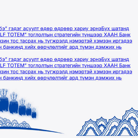
бэ” гэдэг асуулт өдөр өдрөөр хариу эрнэ
Бүх шатанд
OLF TOTEM” тоглолтын стратегийн түншээр ХААН Банк
нзин тос тасрах нь түгжрэлд нэмэртэй хэмээн иргэдээ
 банкинд хийх өөрчлөлтийг ард түмэн дэмжих нь
бэ” гэдэг асуулт өдөр өдрөөр хариу эрнэ
Бүх шатанд
OLF TOTEM” тоглолтын стратегийн түншээр ХААН Банк
нзин тос тасрах нь түгжрэлд нэмэртэй хэмээн иргэдээ
 банкинд хийх өөрчлөлтийг ард түмэн дэмжих нь