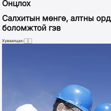
Онцлох
Салхитын мөнгө, алтны орд
боломжтой гэв
Хуваалцах: