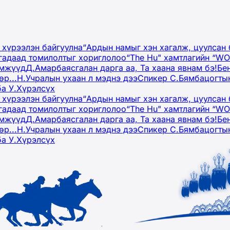
 хүрээлэн байгуулна
“Ардын намыг хэн хагалж, цуулсан 
гадаад томилолтыг хориглолоо
“The Hu" хамтлагийн “W
эмжүүд
Д.Амарбаясгалан дарга аа, Та хаана явнам бэ!
Бе
р...
Н.Учралын ухаан л мэднэ дээ
Спикер С.Бямбацогтын
ба У.Хүрэлсүх
 хүрээлэн байгуулна
“Ардын намыг хэн хагалж, цуулсан 
гадаад томилолтыг хориглолоо
“The Hu" хамтлагийн “W
эмжүүд
Д.Амарбаясгалан дарга аа, Та хаана явнам бэ!
Бе
р...
Н.Учралын ухаан л мэднэ дээ
Спикер С.Бямбацогтын
ба У.Хүрэлсүх