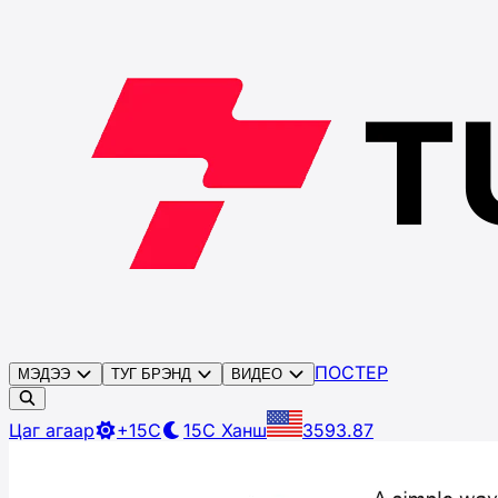
ПОСТЕР
МЭДЭЭ
ТУГ БРЭНД
ВИДЕО
Цаг агаар
+15C
15C
Ханш
3593.87