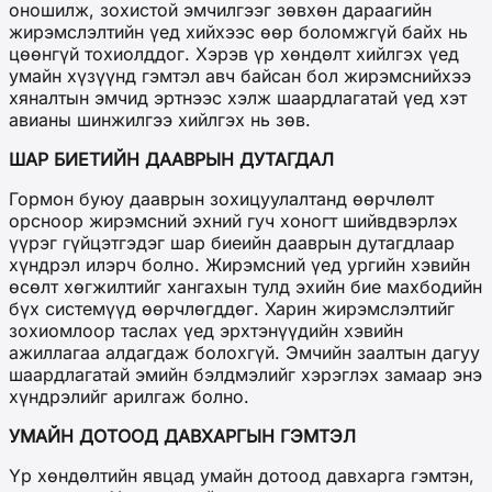
оношилж, зохистой эмчилгээг зөвхөн дараагийн
жирэмслэлтийн үед хийхээс өөр боломжгүй байх нь
цөөнгүй тохиолддог. Хэрэв үр хөндөлт хийлгэх үед
умайн хүзүүнд гэмтэл авч байсан бол жирэмснийхээ
хяналтын эмчид эртнээс хэлж шаардлагатай үед хэт
авианы шинжилгээ хийлгэх нь зөв.
ШАР БИЕТИЙН ДААВРЫН ДУТАГДАЛ
Гормон буюу дааврын зохицуулалтанд өөрчлөлт
орсноор жирэмсний эхний гуч хоногт шийвдвэрлэх
үүрэг гүйцэтгэдэг шар биеийн дааврын дутагдлаар
хүндрэл илэрч болно. Жирэмсний үед ургийн хэвийн
өсөлт хөгжилтийг хангахын тулд эхийн бие махбодийн
бүх системүүд өөрчлөгддөг. Харин жирэмслэлтийг
зохиомлоор таслах үед эрхтэнүүдийн хэвийн
ажиллагаа алдагдаж болохгүй. Эмчийн заалтын дагуу
шаардлагатай эмийн бэлдмэлийг хэрэглэх замаар энэ
хүндрэлийг арилгаж болно.
УМАЙН ДОТООД ДАВХАРГЫН ГЭМТЭЛ
Үр хөндөлтийн явцад умайн дотоод давхарга гэмтэн,