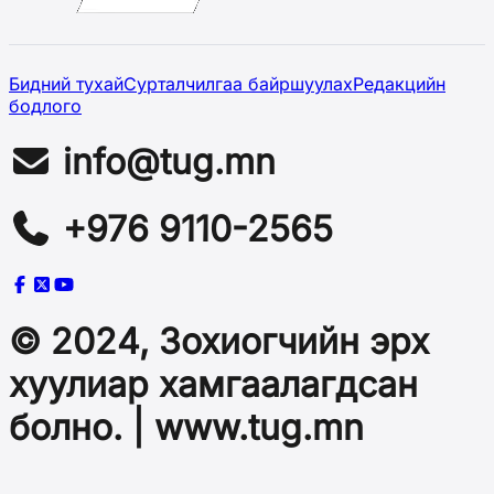
Бидний тухай
Сурталчилгаа байршуулах
Редакцийн
бодлого
info@tug.mn
+976 9110-2565
© 2024, Зохиогчийн эрх
хуулиар хамгаалагдсан
болно. | www.tug.mn