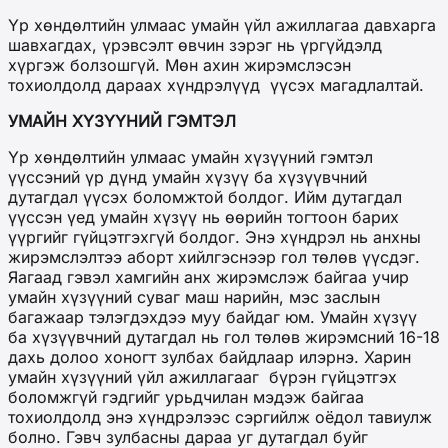
Үр хөндөлтийн улмаас умайн үйл ажиллагаа давхарга
шавхагдах, үрэвсэлт өвчин зэрэг нь үргүйдэлд
хүргэж болзошгүй. Мөн ахин жирэмслэсэн
тохиолдолд дараах хүндрэлүүд үүсэх магадлалтай.
УМАЙН ХҮЗҮҮНИЙ ГЭМТЭЛ
Үр хөндөлтийн улмаас умайн хүзүүний гэмтэл
үүссэний үр дүнд умайн хүзүү ба хүзүүвчний
дутагдал үүсэх боломжтой болдог. Ийм дутагдал
үүссэн үед умайн хүзүү нь өөрийн тогтоон барих
үүргийг гүйцэтгэхгүй болдог. Энэ хүндрэл нь анхны
жирэмслэлтээ аборт хийлгэснээр гол төлөв үүсдэг.
Яагаад гэвэл хамгийн анх жирэмслэж байгаа учир
умайн хүзүүний суваг маш нарийн, мэс заслын
багажаар тэлэгдэхдээ муу байдаг юм. Умайн хүзүү
ба хүзүүвчний дутагдал нь гол төлөв жирэмсний 16-18
дахь долоо хоногт зулбах байдлаар илэрнэ. Харин
умайн хүзүүний үйл ажиллагааг бүрэн гүйцэтгэх
боломжгүй гэдгийг урьдчилан мэдэж байгаа
тохиолдолд энэ хүндрэлээс сэргийлж оёдол тавиулж
болно. Гэвч зулбасны дараа уг дутагдал буйг