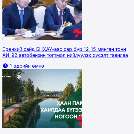
Ерөнхий сайд БНХАУ-аас сар бүр 12-15 мянган тонн
АИ-92 автобензин тогтмол нийлүүлэх хүсэлт тавилаа
1 өдрийн өмнө