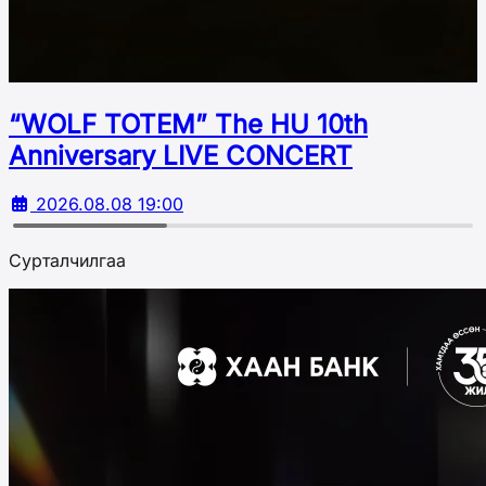
“WOLF TOTEM” The HU 10th
Аnniversary LIVE CONCERT
2026.08.08 19:00
Сурталчилгаа