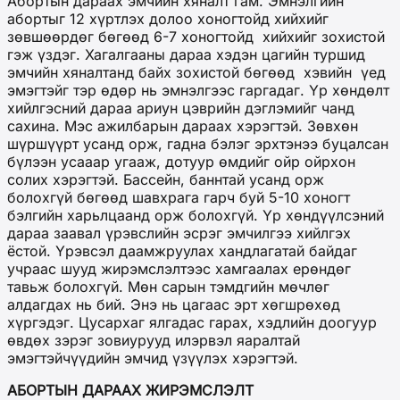
Абортын дараах эмчийн хяналт гам. Эмнэлгийн
абортыг 12 хүртлэх долоо хоногтойд хийхийг
зөвшөөрдөг бөгөөд 6-7 хоногтойд хийхийг зохистой
гэж үздэг. Хагалгааны дараа хэдэн цагийн туршид
эмчийн хяналтанд байх зохистой бөгөөд хэвийн үед
эмэгтэйг тэр өдөр нь эмнэлгээс гаргадаг. Үр хөндөлт
хийлгэсний дараа ариун цэврийн дэглэмийг чанд
сахина. Мэс ажилбарын дараах хэрэгтэй. Зөвхөн
шүршүүрт усанд орж, гадна бэлэг эрхтэнээ буцалсан
бүлээн усааар угааж, дотуур өмдийг ойр ойрхон
солих хэрэгтэй. Бассейн, баннтай усанд орж
болохгүй бөгөөд шавхрага гарч буй 5-10 хоногт
бэлгийн харьлцаанд орж болохгүй. Үр хөндүүлсэний
дараа заавал үрэвслийн эсрэг эмчилгээ хийлгэх
ёстой. Үрэвсэл даамжруулах хандлагатай байдаг
учраас шууд жирэмслэлтээс хамгаалах ерөндөг
тавьж болохгүй. Мөн сарын тэмдгийн мөчлөг
алдагдах нь бий. Энэ нь цагаас эрт хөгшрөхөд
хүргэдэг. Цусархаг ялгадас гарах, хэдлийн доогуур
өвдөх зэрэг зовиурууд илэрвэл яаралтай
эмэгтэйчүүдийн эмчид үзүүлэх хэрэгтэй.
АБОРТЫН ДАРААХ ЖИРЭМСЛЭЛТ