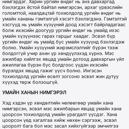
нимгэрдэг. Харин ургийн өндөг нь энэ давхаргад
бэхлэгдэх ёстой байтал нимгэрсэн, архаг үрвэслийн
голомттой, наалдацтай тохиолдолд ургийн өндөг нь
умайн хананы гэмтэлгүй хэсэгт бэхлэгдэнэ. Гэмтэлтэй
хэсгүүд нь умайн хүзүүний доод хэсэгт байрладагаас
болж ихэсийн доогуур ургийн өндөг нь умайд ихэс
умайн хүзүүнээс гарах гарцыг хаадаг. Эсвэл бүр
ургийн өндөг нь умайд бус умайн хүзүүнд бэхлэгдэж
болно. Умайн хүзүүний жирэмслэлтийг бүрэн тээж
болдоггүй учир ахин үр хөндүүлэхэд хүрнэ. Мэс
ажилбар хийлгэх явцад умайн дотоод давхаргын үйл
ажиллагаа бүрэн бус болдгоос үүдэн ихэсийн
бүрэлдэх явцад гажиг үүсч болно. Ингэсэн
тохиолдолд ургийн өсөлт зогсоно эсвэл жин дутуу
хүүхэд төрж болзошгүй.
УМАЙН ХАНЫН НИМГЭРЭЛ
Хэд хэдэн үр хөндөлтийн нөлөөгөөр умайн хана
нимгэрсэн, эсвэл мэс ажилбарын явцад умайн хана
цоорсон тохиолдолд умайн урагдалт үүсдэг. Хана
цоорсон үед хагалгаа хийж нөхөн сэргээж, эсвэл
цооролт бага бол мэс засал хийхгүйгээр эмчилгээ