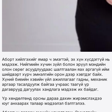
Аборт хийлгэхийг ямар ч эмэгтэй, эх хүн хүсдэггүй нь
мэдээж. Нийгмийн хүчин зүйл болон эрүүл мэндийн
олон сөрөг асуудлуудаас шалтгаалан яах аргагүй ийм
шийдвэрт хүрч эмнэлгийн орон дээр хэвтдэг байх.
Хүний биеийн хэвийн үйл ажиллагааг гадны, механик
аргаар тасалдуулж байгаа учраас таагүй үр
дагаврууд дагуулах хандлага мэдээж их байдаг.
Үр хөндөлтөнд орсны дараа дахин жирэмслэхдээ
юуг анхаарах талаар мэдээлэл бэлтгэлээ.