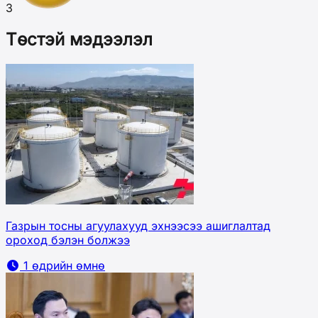
3
Төстэй мэдээлэл
Газрын тосны агуулахууд эхнээсээ ашиглалтад
ороход бэлэн болжээ
1 өдрийн өмнө