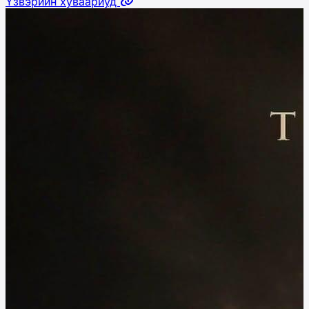
Үзвэрийн хуваариуд