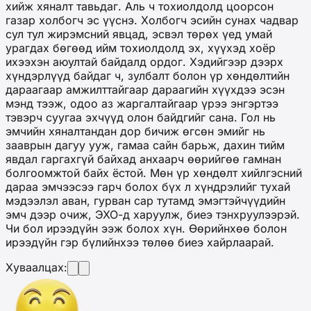
хийж хяналт тавьдаг. Аль ч тохиолдолд цоорсон
газар холбогч эс үүснэ. Холбогч эсийн сунах чадвар
сул тул жирэмсний явцад, эсвэл төрөх үед умай
урагдах бөгөөд ийм тохиолдолд эх, хүүхэд хоёр
ихээхэн аюултай байдалд ордог. Хэдийгээр дээрх
хүндэрлүүд байдаг ч, зулбалт болон үр хөндөлтийн
дараагаар амжилттайгаар дараагийн хүүхдээ эсэн
мэнд тээж, одоо аз жаргалтайгаар үрээ энгэртээ
тэвэрч суугаа эхчүүд олон байдгийг сана. Гол нь
эмчийн хяналтандан дор бичиж өгсөн эмийг нь
зааврын дагуу ууж, гамаа сайн барьж, дахин тийм
явдал гаргахгүй байхад анхаарч өөрийгөө гамнан
болгоомжтой байх ёстой. Мөн үр хөндөлт хийлгэсний
дараа эмчээсээ гарч болох бүх л хүндрэлийг тухай
мэдээлэл аван, гурван сар тутамд эмэгтэйчүүдийн
эмч дээр очиж, ЭХО-д харуулж, биеэ тэнхруулээрэй.
Чи бол ирээдүйн ээж болох хүн. Өөрийнхөө болон
ирээдүйн гэр бүлийнхээ төлөө биеэ хайрлаарай.
Хуваалцах: