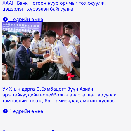
ХААН Банк Ногоон нуур орчмыг тохижуулж,
цэцэрлэгт хүрээлэн байгуулна
1 өдрийн өмнө
УИХ-ын дарга С.Бямбацогт Зүүн Азийн
эрэгтэйчүүдийн волейболын аварга шалгаруулах
тэмцээнийг нээж, баг тамирчдад амжилт хүслээ
1 өдрийн өмнө