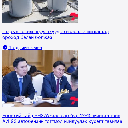
Газрын тосны агуулахууд эхнээсээ ашиглалтад
ороход бэлэн болжээ
1 өдрийн өмнө
Ерөнхий сайд БНХАУ-аас сар бүр 12-15 мянган тонн
АИ-92 автобензин тогтмол нийлүүлэх хүсэлт тавилаа