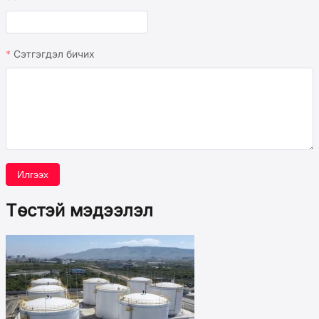
Сэтгэгдэл бичих
Илгээх
Төстэй мэдээлэл