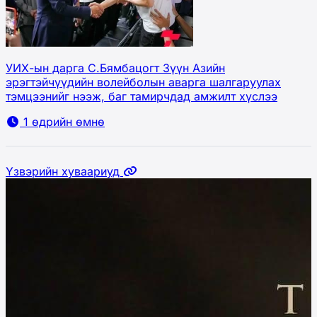
УИХ-ын дарга С.Бямбацогт Зүүн Азийн
эрэгтэйчүүдийн волейболын аварга шалгаруулах
тэмцээнийг нээж, баг тамирчдад амжилт хүслээ
1 өдрийн өмнө
Үзвэрийн хуваариуд