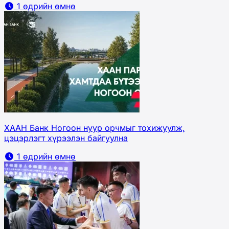
1 өдрийн өмнө
ХААН Банк Ногоон нуур орчмыг тохижуулж,
цэцэрлэгт хүрээлэн байгуулна
1 өдрийн өмнө