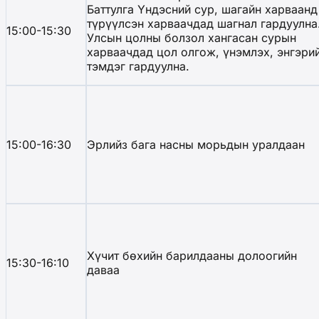
Баттулга Үндэсний сур, шагайн харваанд
түрүүлсэн харваачдад шагнал гардуулна
15:00-15:30
Улсын цолны болзол хангасан сурын
харваачдад цол олгож, үнэмлэх, энгэри
тэмдэг гардуулна.
15:00-16:30
Эрлийз бага насны морьдын уралдаан
Хүчит бөхийн барилдааны долоогийн
15:30-16:10
даваа