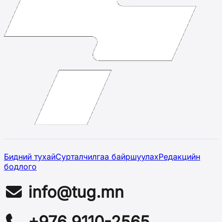
Бидний тухай
Сурталчилгаа байршуулах
Редакцийн
бодлого
info@tug.mn
+976 9110-2565