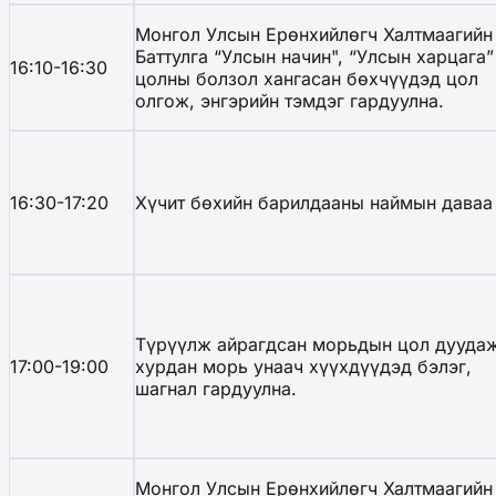
Монгол Улсын Ерөнхийлөгч Халтмаагийн
Баттулга “Улсын начин", “Улсын харцага”
16:10-16:30
цолны болзол хангасан бөхчүүдэд цол
олгож, энгэрийн тэмдэг гардуулна.
16:30-17:20
Хүчит бөхийн барилдааны наймын даваа
Түрүүлж айрагдсан морьдын цол дуудаж
17:00-19:00
хурдан морь унаач хүүхдүүдэд бэлэг,
шагнал гардуулна.
Монгол Улсын Ерөнхийлөгч Халтмаагийн