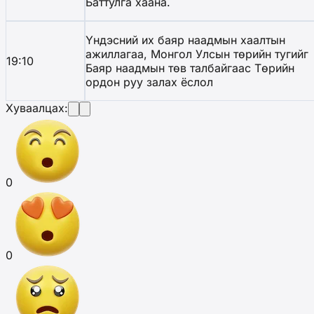
Баттулга хаана.
Үндэсний их баяр наадмын хаалтын
ажиллагаа, Монгол Улсын төрийн тугийг
19:10
Баяр наадмын төв талбайгаас Төрийн
ордон руу залах ёслол
Хуваалцах:
0
0