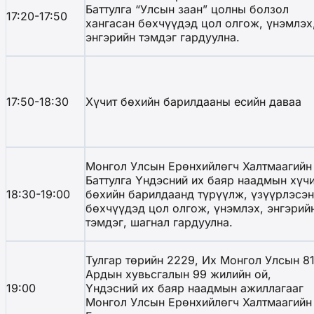
Баттулга “Улсын заан” цолны болзол
17:20-17:50
хангасан бөхчүүдэд цол олгож, үнэмлэх
энгэрийн тэмдэг гардуулна.
17:50-18:30
Хүчит бөхийн барилдааны есийн даваа
Монгол Улсын Ерөнхийлөгч Халтмаагийн
Баттулга Үндэсний их баяр наадмын хүч
18:30-19:00
бөхийн барилдаанд түрүүлж, үзүүрлэсэн
бөхчүүдэд цол олгож, үнэмлэх, энгэрий
тэмдэг, шагнал гардуулна.
Тулгар төрийн 2229, Их Монгол Улсын 81
Ардын хувьсгалын 99 жилийн ой,
19:00
Үндэсний их баяр наадмын ажиллагааг
Монгол Улсын Ерөнхийлөгч Халтмаагийн