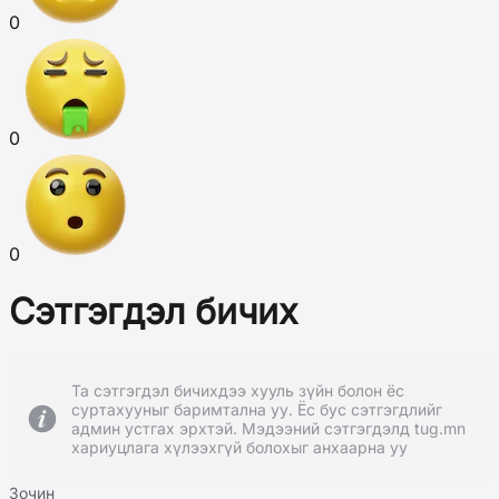
0
0
0
Сэтгэгдэл бичих
Та сэтгэгдэл бичихдээ хууль зүйн болон ёс
суртахууныг баримтална уу. Ёс бус сэтгэгдлийг
админ устгах эрхтэй. Мэдээний сэтгэгдэлд tug.mn
хариуцлага хүлээхгүй болохыг анхаарна уу
Зочин