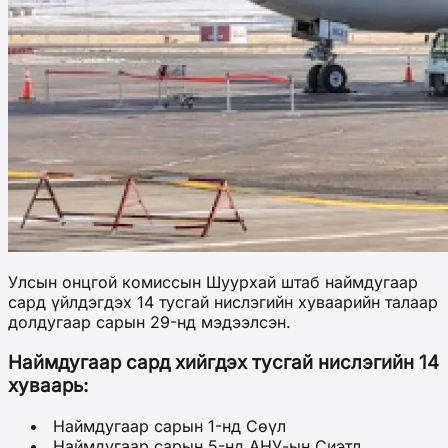
Улсын онцгой комиссын Шуурхай штаб наймдугаар
сард үйлдэгдэх 14 тусгай нислэгийн хуваарийн талаар
долдугаар сарын 29-нд мэдээлсэн.
Наймдугаар сард хийгдэх тусгай нислэгийн 14
хуваарь:
Наймдугаар сарын 1-нд Сөүл
Наймдугаар сарын 5-нд АНУ-ын Сиэтл