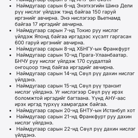
Наймдугаар сарын 6-нд Энэтхэгийн Шинэ Дели
рүү нислэг үйлдэж тэнд байгаа 150 гаруй
иргэнийг авчирна. Энэ нислэгээр Вьетнамд
байгаа 17 иргэдийг авчирна.
Наймдугаар сарын 7-нд Токио руу нислэг
үйлдэж Японд байгаа иргэдээс хүсэлт гаргасан
600 гаруй иргэнийг авчирна.
Наймдугаар сарын 8-нд ХБНГУ-ын Франкфурт
Наймдугаар сарын 10-нд Прага-Улаанбаатар.
БНЧУ руу нислэг үйлдэж 170 суудалтай
онгоцоор тэнд байгаа иргэдийг авчирна.
Наймдугаар сарын 14-нд Сөүл рүү дахин нислэг
үйлдэнэ.
Наймдугаар сарын 15-нд Сөүл рүү транзит
нислэг үйлдэнэ. Уг нислэгээр Сөүл рүү ирэх
боломжтой иргэдийг багтаана. Үүнд АНУ-аас
ирэх иргэд түрхүү хамрагдаж байгаа.
Наймдугаар сарын 20-нд БНТУ-ын Истанбул хот
Наймдугаар сарын 21-нд Франкфурт руу дахин
нислэг үйлдэнэ.
Наймдугаар сарын 22-нд Сөүл рүү дахин нислэг
үйлдэнэ.