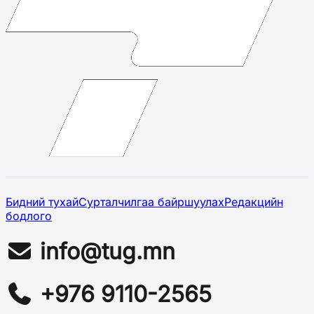
Бидний тухай
Сурталчилгаа байршуулах
Редакцийн
бодлого
info@tug.mn
+976 9110-2565