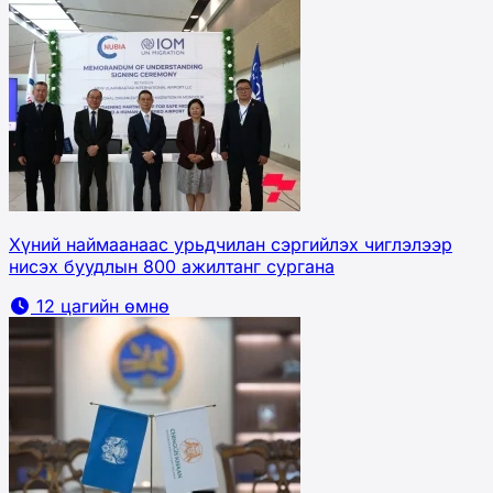
Хүний наймаанаас урьдчилан сэргийлэх чиглэлээр
нисэх буудлын 800 ажилтанг сургана
12 цагийн өмнө