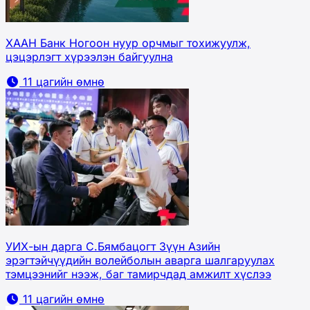
ХААН Банк Ногоон нуур орчмыг тохижуулж,
цэцэрлэгт хүрээлэн байгуулна
11 цагийн өмнө
УИХ-ын дарга С.Бямбацогт Зүүн Азийн
эрэгтэйчүүдийн волейболын аварга шалгаруулах
тэмцээнийг нээж, баг тамирчдад амжилт хүслээ
11 цагийн өмнө