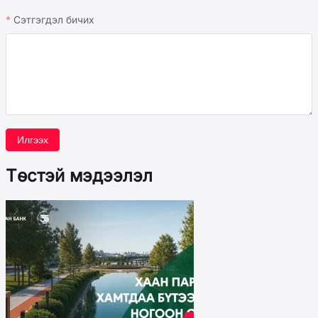
Сэтгэгдэл бичих
Илгээх
Төстэй мэдээлэл