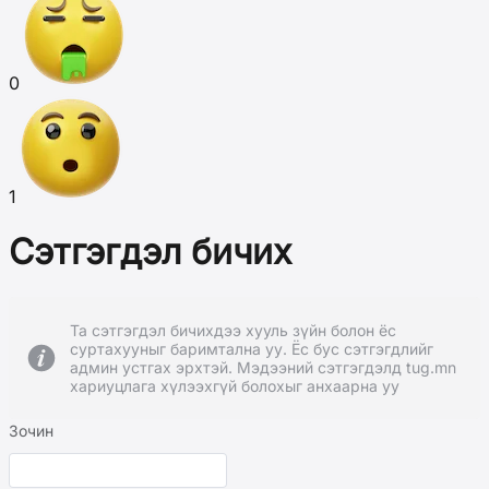
0
1
Сэтгэгдэл бичих
Та сэтгэгдэл бичихдээ хууль зүйн болон ёс
суртахууныг баримтална уу. Ёс бус сэтгэгдлийг
админ устгах эрхтэй. Мэдээний сэтгэгдэлд tug.mn
хариуцлага хүлээхгүй болохыг анхаарна уу
Зочин