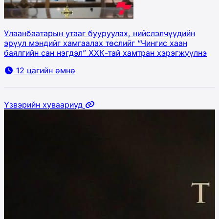
Улаанбаатарын утааг бууруулах, нийслэлчүүдийн
эрүүл мэндийг хамгаалах төслийг “Чингис хаан
баялгийн сан нэгдэл” ХХК-тай хамтран хэрэгжүүлнэ
12 цагийн өмнө
Үзвэрийн хуваариуд