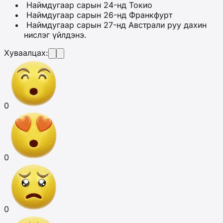
Наймдугаар сарын 24-нд Токио
Наймдугаар сарын 26-нд Франкфурт
Наймдугаар сарын 27-нд Австрали руу дахин
нислэг үйлдэнэ.
Хуваалцах:
0
0
0