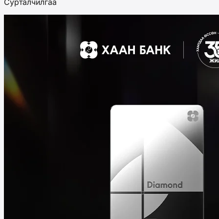
Сурталчилгаа