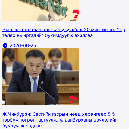
Эмнэлэгт шатлал алгасан үзүүлбэл 20 мянгын төлбөр
төлөх нь иргэдийг бухимдуулж эхэллээ
2026-06-25
Ж.Чинбүрэн: Засгийн газрын нөөц хөрөнгөөс 5,5
тэрбум төгрөг гаргуулж, улаанбурханы өвчлөлийг
бууруулж чадсан