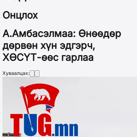
Онцлох
А.Амбасэлмаа: Өнөөдөр
дөрвөн хүн эдгэрч,
ХӨСҮТ-өөс гарлаа
Хуваалцах: