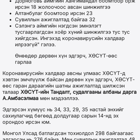
Дорноговь аймгийн Хангимандал боомтоор орж
ирсэн 18 жолоочоос авсан шинжилгээ
Алтанбулаг боомтоор ирсэн 23
Сувиллын ажиглалтад байгаа 32
Сэлэнгэ аймгийн нэгдсэн эмнэлэгт
тусгаарлагдсан хоёр хүний шинжилгээ тус тус
хийгдсэн. Ингэхэд коронавирусийн халдвар
илрээгүй" гэлээ.
Өнөөдөр дөрвөн хүн эдгэрч, ХӨСҮТ-өөс
гарлаа
Коронавирусийн халдвар авсны улмаас ХӨСҮТ-д
хэвтэн эмчлүүлж байсан дөрвөн хүн эдгэрч, ХӨСҮТ-
өөс гаран дараагийн шатны ажиглалтад шилжсэн
талаар
ХӨСҮТ-ийн Тандалт, судалгааны албаны дарга
А.Амбасэлмаа
мөн мэдээллээ.
Эдгэрсэн хүмүүс нь 34, 33, 29, 35 настай энхийг
сахиулагчид бөгөөд долдугаар сарын 14-нд эх
орондоо ирсэн юм.
Монгол Улсад батлагдсан тохиолдол 298 байгаагаас
эдгэрсэн нь 276 байна. Мөн сувиллын ажиглалтад 48,