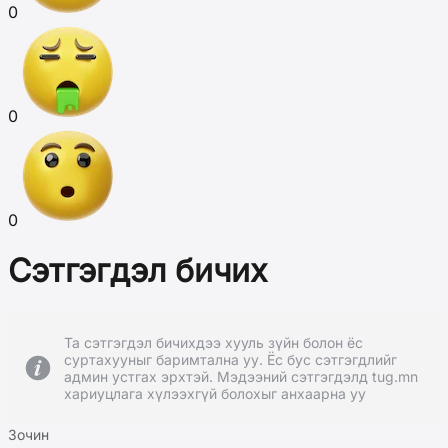
0
0
0
Сэтгэгдэл бичих
Та сэтгэгдэл бичихдээ хууль зүйн болон ёс
суртахууныг баримтална уу. Ёс бус сэтгэгдлийг
админ устгах эрхтэй. Мэдээний сэтгэгдэлд tug.mn
хариуцлага хүлээхгүй болохыг анхаарна уу
Зочин