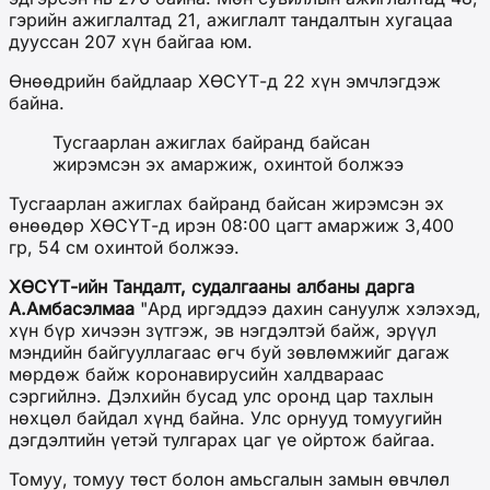
гэрийн ажиглалтад 21, ажиглалт тандалтын хугацаа
дууссан 207 хүн байгаа юм.
Өнөөдрийн байдлаар ХӨСҮТ-д 22 хүн эмчлэгдэж
байна.
Тусгаарлан ажиглах байранд байсан
жирэмсэн эх амаржиж, охинтой болжээ
Тусгаарлан ажиглах байранд байсан жирэмсэн эх
өнөөдөр ХӨСҮТ-д ирэн 08:00 цагт амаржиж 3,400
гр, 54 см охинтой болжээ.
ХӨСҮТ-ийн Тандалт, судалгааны албаны дарга
А.Амбасэлмаа
"Ард иргэддээ дахин сануулж хэлэхэд,
хүн бүр хичээн зүтгэж, эв нэгдэлтэй байж, эрүүл
мэндийн байгууллагаас өгч буй зөвлөмжийг дагаж
мөрдөж байж коронавирусийн халдвараас
сэргийлнэ. Дэлхийн бусад улс оронд цар тахлын
нөхцөл байдал хүнд байна. Улс орнууд томуугийн
дэгдэлтийн үетэй тулгарах цаг үе ойртож байгаа.
Томуу, томуу төст болон амьсгалын замын өвчлөл