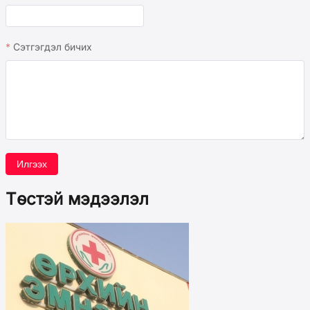
Сэтгэгдэл бичих
Илгээх
Төстэй мэдээлэл