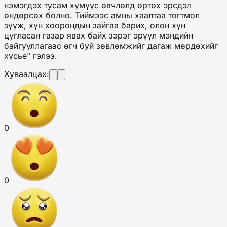
нэмэгдэх тусам хүмүүс өвчлөлд өртөх эрсдэл
өндөрсөх болно. Тиймээс амны хаалтаа тогтмол
зүүж, хүн хоорондын зайгаа барих, олон хүн
цугласан газар явах байх зэрэг эрүүл мэндийн
байгууллагаас өгч буй зөвлөмжийг дагаж мөрдөхийг
хүсье" гэлээ.
Хуваалцах:
0
0