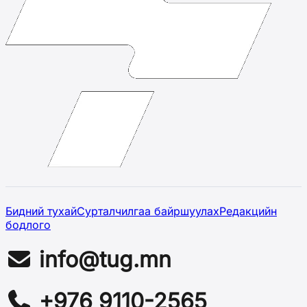
Бидний тухай
Сурталчилгаа байршуулах
Редакцийн
бодлого
info@tug.mn
+976 9110-2565