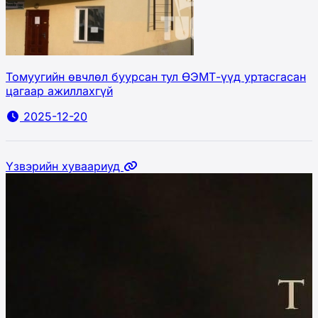
Томуугийн өвчлөл буурсан тул ӨЭМТ-үүд уртасгасан
цагаар ажиллахгүй
2025-12-20
Үзвэрийн хуваариуд