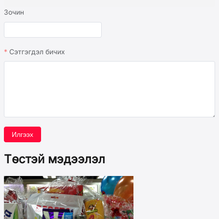
Зочин
Сэтгэгдэл бичих
Илгээх
Төстэй мэдээлэл