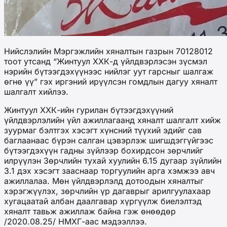
Нийслэлийн Мэргэжлийн хяналтын газрын 70128012
тоот утсанд “Жинтуул ХХК-д үйлдвэрлэсэн зүсмэл
нэрийн бүтээгдэхүүнээс нийлэг уут гарсныг шалгаж
өгнө үү” гэх иргэний ирүүлсэн гомдлын дагуу хяналт
шалгалт хийлээ.
Жинтуул ХХК-ийн гурилан бүтээгдэхүүний
үйлдвэрлэлийн үйл ажиллагаанд хяналт шалгалт хийж
зуурмаг бэлтгэх хэсэгт хүнсний түүхий эдийг сав
баглаанаас бүрэн салган цэвэрлэж шигшдэггүйгээс
бүтээгдэхүүн гадны зүйлээр бохирдсон зөрчлийг
илрүүлэн Зөрчлийн тухай хуулийн 6.15 дугаар зүйлийн
3.1 дэх хэсэгт зааснаар торгуулийн арга хэмжээ авч
ажиллалаа. Мөн үйлдвэрлэлд дотоодын хяналтыг
хэрэгжүүлэх, зөрчлийн үр дагаврыг арилгуулахаар
хугацаатай албан даалгавар хүргүүлж биелэлтэд
хяналт тавьж ажиллаж байна гэж өнөөдөр
/2020.08.25/ НМХГ-аас мэдээллээ.