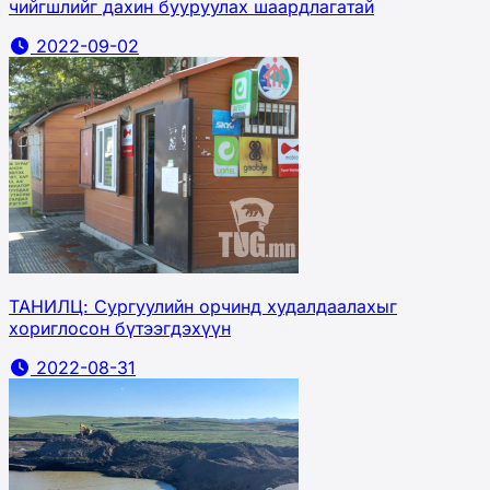
чийгшлийг дахин бууруулах шаардлагатай
2022-09-02
ТАНИЛЦ: Сургуулийн орчинд худалдаалахыг
хориглосон бүтээгдэхүүн
2022-08-31