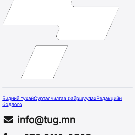
Бидний тухай
Сурталчилгаа байршуулах
Редакцийн
бодлого
info@tug.mn