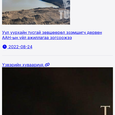
Уул уурхайн тусгай зөвшөөрөл эзэмшигч дөрвөн
ААН-ын үйл ажиллагаа зогсоожээ
2022-08-24
Үзвэрийн хуваариуд