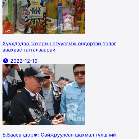
Хүүхдэдээ сахарын агууламж өндөртэй бэлэг
авахаас татгалзаарай
2022-12-19
Б.Баасандорж: Сайжруулсан шахмал түлшний