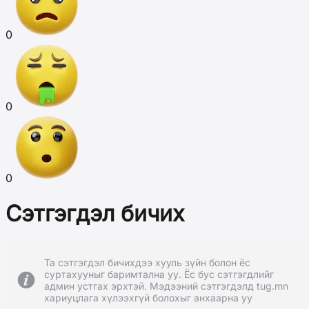
0
0
0
Сэтгэгдэл бичих
Та сэтгэгдэл бичихдээ хууль зүйн болон ёс
суртахууныг баримтална уу. Ёс бус сэтгэгдлийг
админ устгах эрхтэй. Мэдээний сэтгэгдэлд tug.mn
хариуцлага хүлээхгүй болохыг анхаарна уу