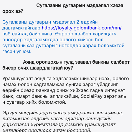
Сугалааны дугаарын мэдээлэл хэзээ
орох вэ?
Сугалааны дугаарын мэдээлэл 2 өдрийн
давтамжтайгаар
https://loyalty.golomtbank.com/mn/
вэб сайтад байршина. Өөрөөр хэлбэл
харилцагч
өнөөдөр хадгаламждаа орлого хийсэн бол
сугалааныхаа дугаарыг нөгөөдөр
харах боломжтой
гэсэн үг юм.
Аянд оролцохын тулд заавал банкны салбарт
биеэр очих шаардлагатай юу?
Урамшуулалт аянд та хадгаламж шинээр нээх, орлого
нэмэх болон хадгаламжаа сунгах зэрэг үйлдлийг
өөрийн биеэр банканд очиж хийхээс гадна интернэт
банк, смарт банкны аппликэйшн, SocialPay зэрэг аль
ч сувгаар хийх боломжтой.
Эрүүл мэндийн дархлаагаа амьдралын зөв хэмнэл,
витаминаас авдгийн нэгэн адилаар санхүүгийн
дархлаагаа хуримтлалаар дэмжин урамшуулалт
хөтөлбөрт оролцоод азтан болоорой.