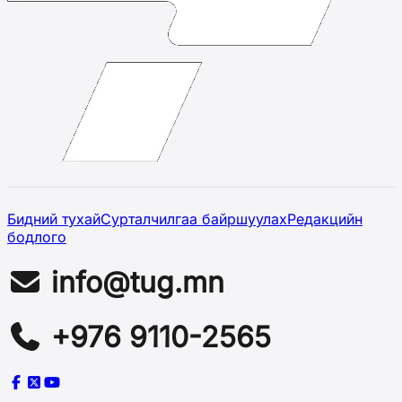
Бидний тухай
Сурталчилгаа байршуулах
Редакцийн
бодлого
info@tug.mn
+976 9110-2565