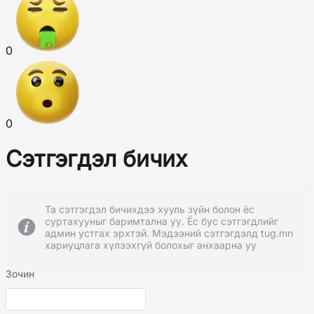
0
0
Сэтгэгдэл бичих
Та сэтгэгдэл бичихдээ хууль зүйн болон ёс
суртахууныг баримтална уу. Ёс бус сэтгэгдлийг
админ устгах эрхтэй. Мэдээний сэтгэгдэлд tug.mn
хариуцлага хүлээхгүй болохыг анхаарна уу
Зочин