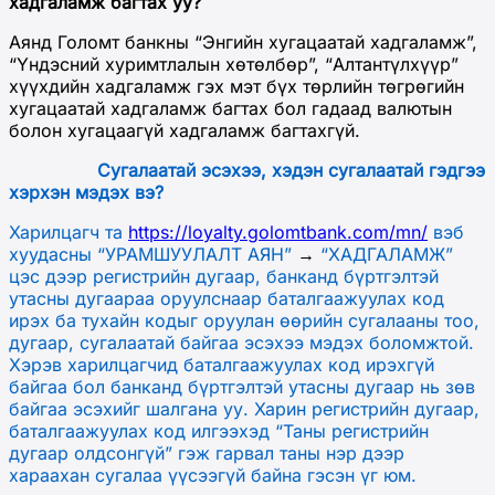
хадгаламж багтах уу?
Аянд Голомт банкны “Энгийн хугацаатай хадгаламж”,
“Үндэсний хуримтлалын хөтөлбөр”, “Алтантүлхүүр”
хүүхдийн хадгаламж гэх мэт бүх төрлийн төгрөгийн
хугацаатай хадгаламж багтах бол гадаад валютын
болон хугацаагүй хадгаламж багтахгүй.
Сугалаатай эсэхээ, хэдэн сугалаатай гэдгээ
хэрхэн мэдэх вэ?
Харилцагч та
https://loyalty.golomtbank.com/mn/
вэб
хуудасны “УРАМШУУЛАЛТ АЯН”
→
“ХАДГАЛАМЖ”
цэс дээр
регистрийн дугаар, банканд бүртгэлтэй
утасны дугаараа оруулснаар
баталгаажуулах код
ирэх
ба
тухайн
кодыг оруулан
өөрийн сугалааны тоо,
дугаар,
сугалаатай байгаа эсэхээ мэдэх боломжтой.
Х
эрэв х
арилцагчид баталгаажуулах код ирэхгүй
байгаа бол
банканд б
үртгэлтэй утасны
дугаар нь зөв
байгаа эсэхийг шалгана уу. Х
арин регистрийн дугаар,
баталгаажуулах код илгээхэд “Таны регистрийн
дугаар олдсонгүй” гэж гарвал таны нэр дээр
хараахан сугалаа үүсээгүй байна гэсэн үг юм.