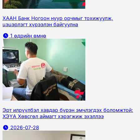
ХААН Банк Ногоон нуур орчмыг тохижуулж,
цэцэрлэгт хүрээлэн байгуулна
1 өдрийн өмнө
Эрт илрүүлбэл хавдар бүрэн эмчлэгдэх боломжтой:
ХЭҮА Хөвсгөл аймагт хэрэгжиж эхэллээ
2026-07-28