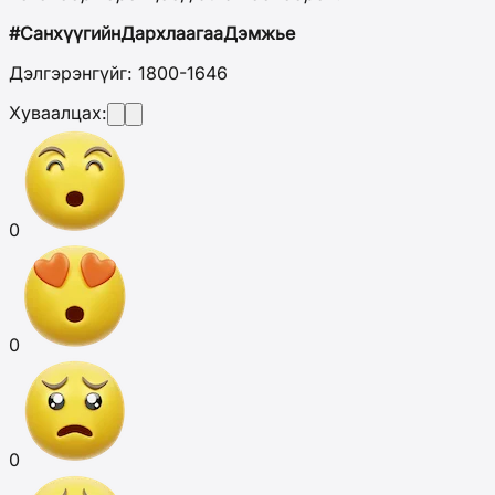
#СанхүүгийнДархлаагааДэмжье
Дэлгэрэнгүйг: 1800-1646
Хуваалцах:
0
0
0