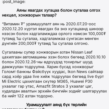
:post_image:
Аяны явагдах хугацаа болон сугалаа олгох
нөхцөл, хонжворын талаар?
“Витамин ₮” урамшуулалт аян нь 2020.07.20-оос
2020.12.20 хүртэл явагдах ба энэ хугацаанд шинээр
нээсэн болон хадгаламждаа орлого нэмсэн 100,000₮
тутамд 1ш сугалаа, хадгаламжаа сунгасан мөнгөн
дүнгийн 200,000₮ тутамд 1ш сугалаа олгоно.
Сугалааны супер хонжворын
азтан
Nissan Leaf
цахилгаан автомашины эзэн болох бөгөөд 2020.10.10
болон 2020.12.26-ны өдрүүдэд тохирлыг шууд
дамжуулан тодруулна. Харин бусад хонжворыг
Голомт банкны Фэйсбүүк хуудас, Ikon News сайтаар
сард хоёр удаа live хийж тодруулах бөгөөд live бүрт
Mi Electric цахилгаан скүтер M365, Huawei P30
ухаалаг гар утас, Amazfit Stratos 3 ухаалаг цаг,
худалдан авалтын эрхийн бичгийн эздийг шалгаруулах
ба нийт 122 азтан тодорно.
Урамшуулалт аянд бүх төрлийн