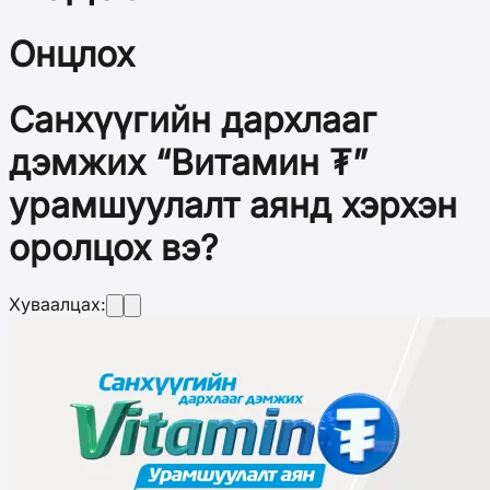
Онцлох
Санхүүгийн дархлааг
дэмжих “Витамин ₮”
урамшуулалт аянд хэрхэн
оролцох вэ?
Хуваалцах: