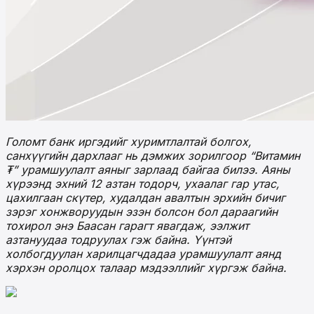
Голомт банк иргэдийг хуримтлалтай болгох,
санхүүгийн дархлааг нь дэмжих зорилгоор “Витамин
₮” урамшуулалт аяныг зарлаад байгаа билээ. Аяны
хүрээнд эхний 12 азтан тодорч, ухаалаг гар утас,
цахилгаан скүтер, худалдан авалтын эрхийн бичиг
зэрэг хонжворуудын эзэн болсон бол дараагийн
тохирол энэ Баасан гарагт явагдаж, ээлжит
азтануудаа тодруулах гэж байна. Үүнтэй
холбогдуулан харилцагчдадаа урамшуулалт аянд
хэрхэн оролцох талаар мэдээллийг хүргэж байна.