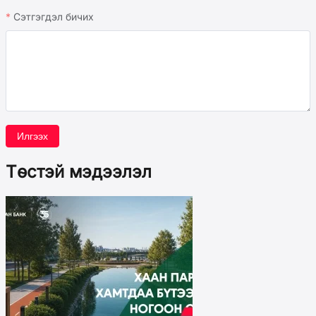
Сэтгэгдэл бичих
Илгээх
Төстэй мэдээлэл