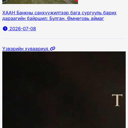
ХААН Банкны санхүүжилтээр бага сургууль барих
дараагийн байршил: Булган, Өмнөговь аймаг
2026-07-08
Үзвэрийн хуваариуд