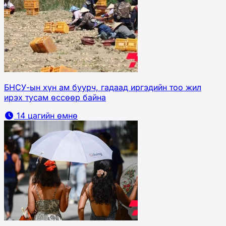
БНСУ-ын хүн ам буурч, гадаад иргэдийн тоо жил
ирэх тусам өссөөр байна
14 цагийн өмнө