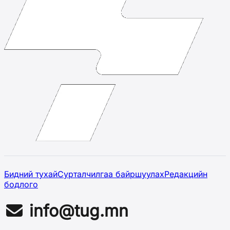
Бидний тухай
Сурталчилгаа байршуулах
Редакцийн
бодлого
info@tug.mn