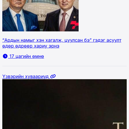
“Ардын намыг хэн хагалж, цуулсан бэ” гэдэг асуулт
өдөр өдрөөр хариу эрнэ
17 цагийн өмнө
Үзвэрийн хуваариуд