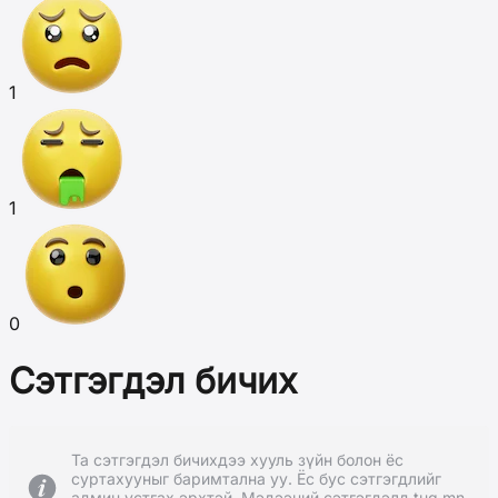
1
1
0
Сэтгэгдэл бичих
Та сэтгэгдэл бичихдээ хууль зүйн болон ёс
суртахууныг баримтална уу. Ёс бус сэтгэгдлийг
админ устгах эрхтэй. Мэдээний сэтгэгдэлд tug.mn