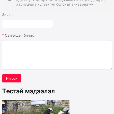
хариуцлага хүлээхгүй болохыг анхаарна уу
Зочин
Сэтгэгдэл бичих
Илгээх
Төстэй мэдээлэл