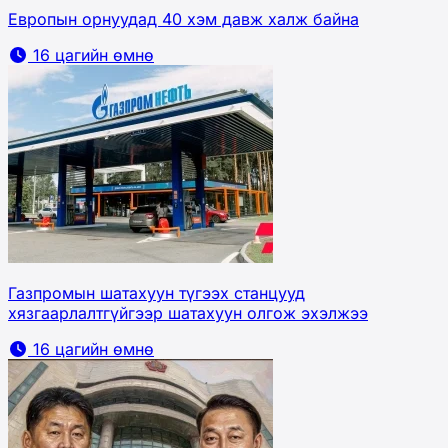
Европын орнуудад 40 хэм давж халж байна
16 цагийн өмнө
Газпромын шатахуун түгээх станцууд
хязгаарлалтгүйгээр шатахуун олгож эхэлжээ
16 цагийн өмнө