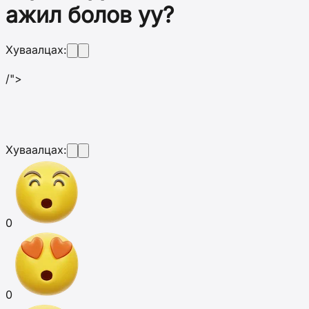
ажил болов уу?
Хуваалцах:
/">
Хуваалцах:
0
0