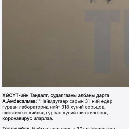
ХӨСҮТ-ийн Тандалт, судалгааны албаны дарга
А.Амбасэлмаа:
"Наймдугаар сарын 31-ний өдөр
гурван лабораторид нийт 318 хүний сорьцод
шинжилгээ хийхэд гурван хүний шинжилгээнд
коронавирус илэрлээ.
Тодруулбал,
Наймдугаар сарын 30-нд Нурсултан-