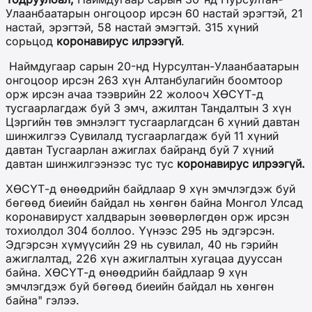
Улаанбаатарын онгоцоор ирсэн 60 настай эрэгтэй, 21
настай, эрэгтэй, 58 настай эмэгтэй. 315 хүний
сорьцод
коронавирус илрээгүй
.
Наймдугаар сарын 20-нд Нурсултан-Улаанбаатарын
онгоцоор ирсэн 263 хүн Алтанбулагийн боомтоор
орж ирсэн ачаа тээврийн 22 жолооч ХӨСҮТ-д
тусгаарлагдаж буй 3 эмч, ажилтан Тандалтын 3 хүн
Цэргийн төв эмнэлэгт тусгаарлагдсан 6 хүний давтан
шинжилгээ Сувилалд тусгаарлагдаж буй 11 хүний
давтан Тусгаарлан ажиглах байранд буй 7 хүний
давтан шинжилгээнээс тус тус
коронавирус илрээгүй.
ХӨСҮТ-д өнөөдрийн байдлаар 9 хүн эмчлэгдэж буй
бөгөөд биеийн байдал нь хөнгөн байна Монгол Улсад
коронавируст халдварын зөөвөрлөгдөн орж ирсэн
тохиолдол 304 боллоо. Үүнээс 295 нь эдгэрсэн.
Эдгэрсэн хүмүүсийн 29 нь сувилал, 40 нь гэрийн
ажиглалтад, 226 хүн ажиглалтын хугацаа дууссан
байна. ХӨСҮТ-д өнөөдрийн байдлаар 9 хүн
эмчлэгдэж буй бөгөөд биеийн байдал нь хөнгөн
байна" гэлээ.