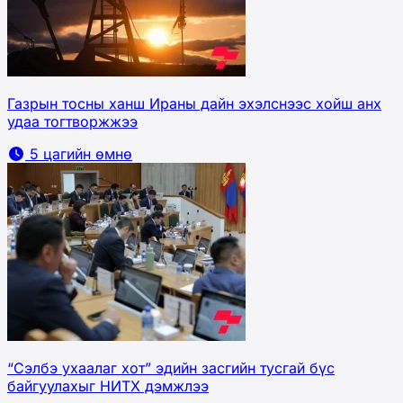
Газрын тосны ханш Ираны дайн эхэлснээс хойш анх
удаа тогтворжжээ
5 цагийн өмнө
“Сэлбэ ухаалаг хот” эдийн засгийн тусгай бүс
байгуулахыг НИТХ дэмжлээ