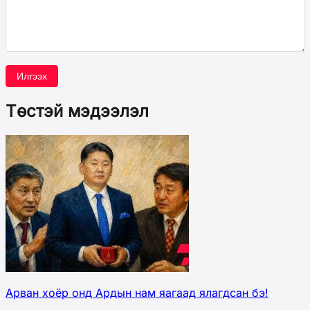
Илгээх
Төстэй мэдээлэл
Арван хоёр онд Ардын нам яагаад ялагдсан бэ!