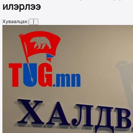
илэрлээ
Хуваалцах: