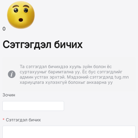
0
Сэтгэгдэл бичих
Та сэтгэгдэл бичихдээ хууль зүйн болон ёс
суртахууныг баримтална уу. Ёс бус сэтгэгдлийг
админ устгах эрхтэй. Мэдээний сэтгэгдэлд tug.mn
хариуцлага хүлээхгүй болохыг анхаарна уу
Зочин
Сэтгэгдэл бичих