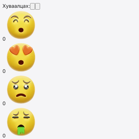
Хуваалцах:
0
0
0
0