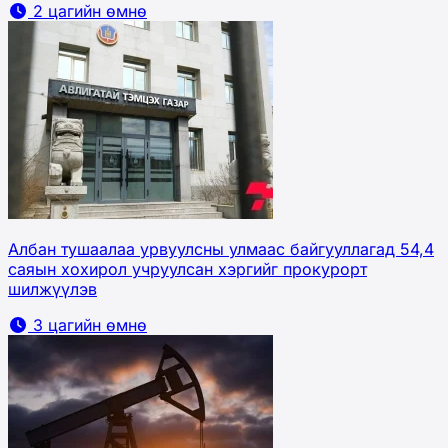
2 цагийн өмнө
Албан тушаалаа урвуулсны улмаас байгууллагад 54,4
саяын хохирол учруулсан хэргийг прокурорт
шилжүүлэв
3 цагийн өмнө