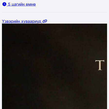
5 цагийн өмнө
Үзвэрийн хуваариуд