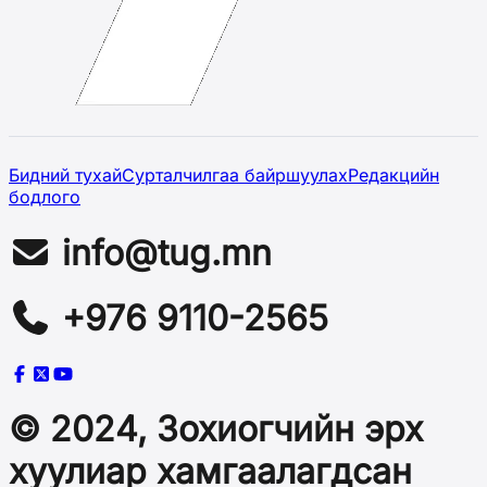
Бидний тухай
Сурталчилгаа байршуулах
Редакцийн
бодлого
info@tug.mn
+976 9110-2565
© 2024, Зохиогчийн эрх
хуулиар хамгаалагдсан