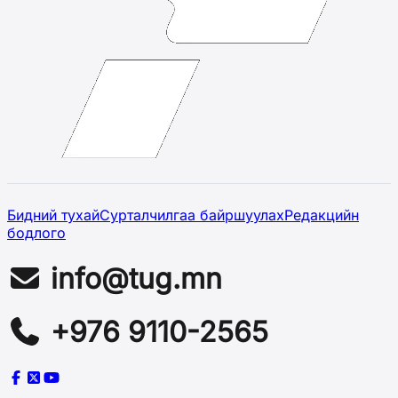
Бидний тухай
Сурталчилгаа байршуулах
Редакцийн
бодлого
info@tug.mn
+976 9110-2565