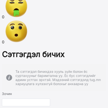
0
0
Сэтгэгдэл бичих
Та сэтгэгдэл бичихдээ хууль зүйн болон ёс
суртахууныг баримтална уу. Ёс бус сэтгэгдлийг
админ устгах эрхтэй. Мэдээний сэтгэгдэлд tug.mn
хариуцлага хүлээхгүй болохыг анхаарна уу
Зочин