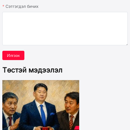
Сэтгэгдэл бичих
Илгээх
Төстэй мэдээлэл