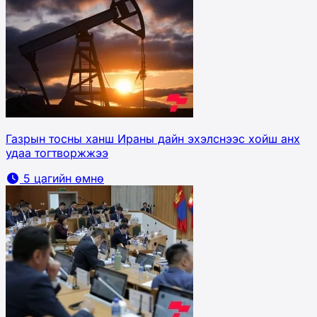
Газрын тосны ханш Ираны дайн эхэлснээс хойш анх
удаа тогтворжжээ
5 цагийн өмнө