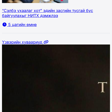
“Сэлбэ ухаалаг хот” эдийн засгийн тусгай бүс
байгуулахыг НИТХ дэмжлээ
5 цагийн өмнө
Үзвэрийн хуваариуд