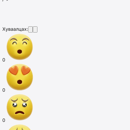
Хуваалцах:
0
0
0