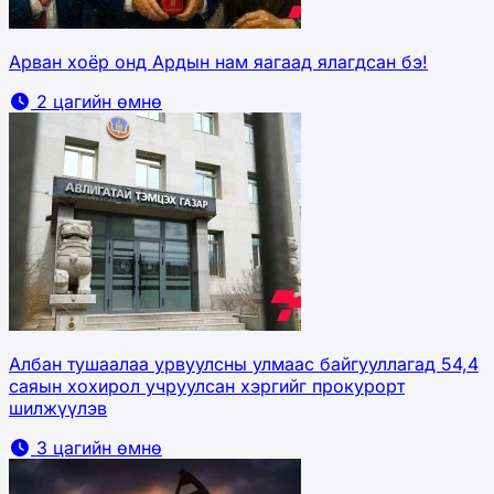
Арван хоёр онд Ардын нам яагаад ялагдсан бэ!
2 цагийн өмнө
Албан тушаалаа урвуулсны улмаас байгууллагад 54,4
саяын хохирол учруулсан хэргийг прокурорт
шилжүүлэв
3 цагийн өмнө