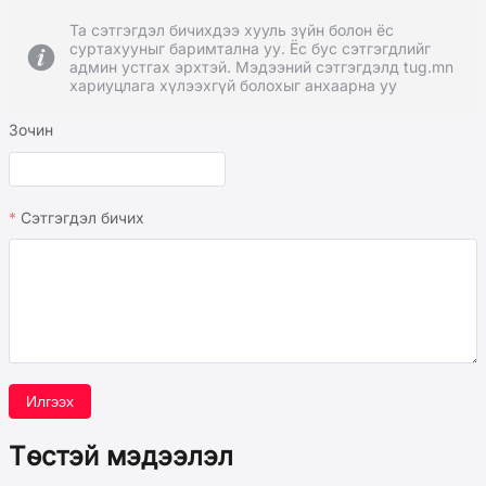
Та сэтгэгдэл бичихдээ хууль зүйн болон ёс
суртахууныг баримтална уу. Ёс бус сэтгэгдлийг
админ устгах эрхтэй. Мэдээний сэтгэгдэлд tug.mn
хариуцлага хүлээхгүй болохыг анхаарна уу
Зочин
Сэтгэгдэл бичих
Илгээх
Төстэй мэдээлэл