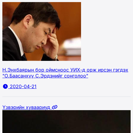
Н.Энхбаярын бор оймсноос УИХ-д орж ирсэн гэгдэх
"О.Баасанхүү С.Эрдэнийг сонголоо"
2020-04-21
Үзвэрийн хуваариуд