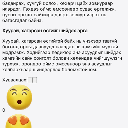
бадайрах, хүчгүй болох, хөхөрч цайх зовиураар
илэрдэг. Гэхдээ оймс өмссөнөөр судас өргөжиж,
цусны эргэлт сайжирч дээрх зовиур илрэх нь
багасгадаг байна.
Хуурай, хагарсан өсгийг шийдэх арга
Хуурай, хагарсан өсгийтэй байх нь үнэхээр тавгүй
бөгөөд орны даавуунд наалдах нь хамгийн муухай
мэдрэмж. Хэдийгээр педикюр энэ асуудлыг шийдэх
хамгийн сайн сонголт боловч хөлөндөө чийгшүүлэгч
түрхэж, орондоо оймс өмссөнөөр энэ асуудлыг
хялбархнаар шийдвэрлэх боломжтой юм.
Хуваалцах:
0