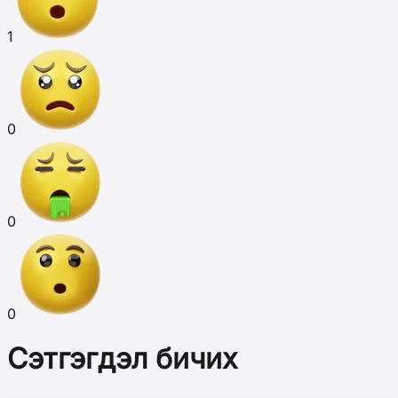
1
0
0
0
Сэтгэгдэл бичих