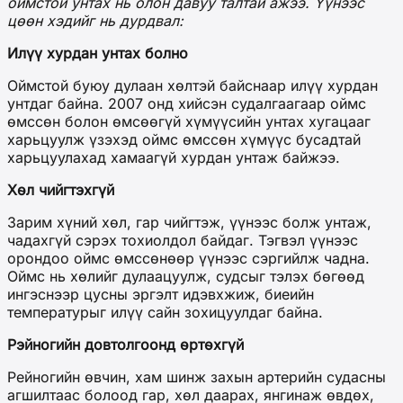
оймстой унтах нь олон давуу талтай ажээ. Үүнээс
цөөн хэдийг нь дурдвал:
Илүү хурдан унтах болно
Оймстой буюу дулаан хөлтэй байснаар илүү хурдан
унтдаг байна. 2007 онд хийсэн судалгаагаар оймс
өмссөн болон өмсөөгүй хүмүүсийн унтах хугацааг
харьцуулж үзэхэд оймс өмссөн хүмүүс бусадтай
харьцуулахад хамаагүй хурдан унтаж байжээ.
Хөл чийгтэхгүй
Зарим хүний хөл, гар чийгтэж, үүнээс болж унтаж,
чадахгүй сэрэх тохиолдол байдаг. Тэгвэл үүнээс
орондоо оймс өмссөнөөр үүнээс сэргийлж чадна.
Оймс нь хөлийг дулаацуулж, судсыг тэлэх бөгөөд
ингэснээр цусны эргэлт идэвхжиж, биеийн
температурыг илүү сайн зохицуулдаг байна.
Рэйногийн довтолгоонд өртөхгүй
Рейногийн өвчин, хам шинж захын артерийн судасны
агшилтаас болоод гар, хөл даарах, янгинаж өвдөх,