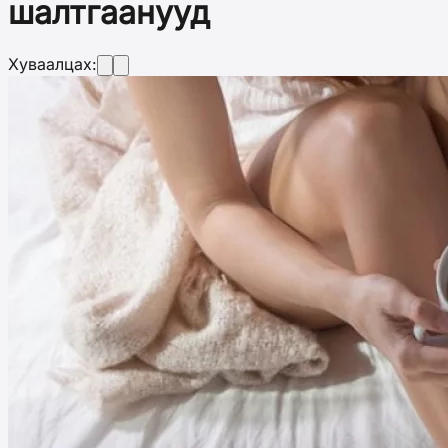
шалтгаанууд
Хуваалцах: