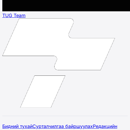
TUG Team
Бидний тухай
Сурталчилгаа байршуулах
Редакцийн