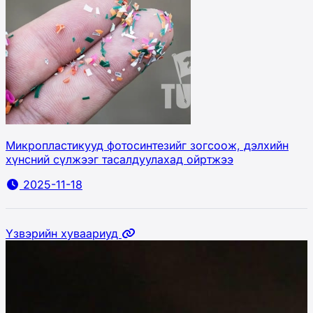
Микропластикууд фотосинтезийг зогсоож, дэлхийн
хүнсний сүлжээг тасалдуулахад ойртжээ
2025-11-18
Үзвэрийн хуваариуд