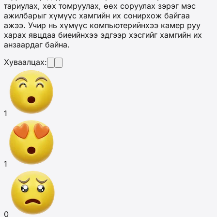
тариулах, хөх томруулах, өөх соруулах зэрэг мэс
ажилбарыг хүмүүс хамгийн их сонирхож байгаа
ажээ. Учир нь хүмүүс компьютерийнхээ камер руу
харах явцдаа биеийнхээ эдгээр хэсгийг хамгийн их
анзаардаг байна.
Хуваалцах:
1
1
0