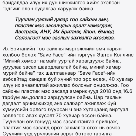
байдалдаа илүү их дүн шинжилгээ хийж эхэлсэн
гэдгийг олон судалгаа харуулж байна.
Түүчлэн дэлхий даяар гоо сайхны эмч,
пластик мэс засалчдын эрэлт нэмэгдэж,
Австрали, АНУ, Их Британи, Япон, Өмнөд
Солонгост мэс заслын захиалга ихэсжээ.
Их Британийн Гоо сайхны мэргэжлийн эмч нарын
холбоо болох “Save Face”-ийн тэргүүн Эштон Коллинс
“Миний хөмсөг намайг ууртай харагдуулж байна,
уруулаа засах шаардлагатай байна, миний хамар
мурий байна” гэх шалтгаанаар “Save Face”-ийн
вэбсайтад хандаж буй хүний тоо эрс өсөж, 40 хувиар
илүү их ачаалалтай ажиллах болсныг онцолжээ. Гоо
сайхны пластик мэс засалд америкчууд 2018 онд 16.6
тэрбум ам.доллар зарцуулсан байна. Цар тахлын
дэгдэлт эрчимжихэд энэ салбарт ажиллаж буй
хүмүүсийн орлого буурсан ч энэ хугацаанд виртуал
зөвлөгөө авах хүсэлт 70 хувиар өссөн байна.
Түүнчлэн өвчтөнүүд мэс засалчтайгаа ярилцаж,
пластик мэс засалд орох захиалга өгөх нь өсчээ.
Сүүлийн үед үрчлээний эсрэг ботокс тарилга