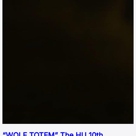
“WOLF TOTEM” The HU 10th