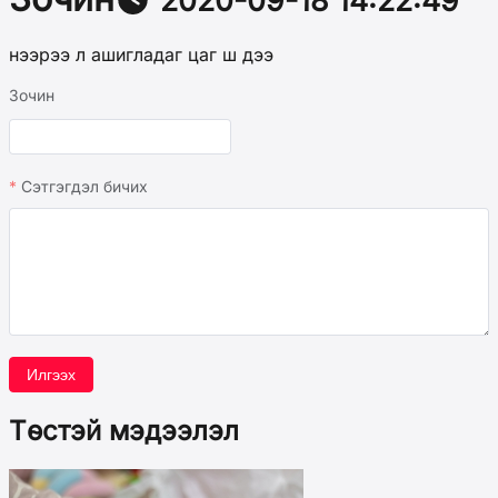
нээрээ л ашигладаг цаг ш дээ
Зочин
Сэтгэгдэл бичих
Илгээх
Төстэй мэдээлэл