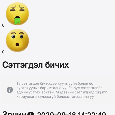
0
0
Сэтгэгдэл бичих
Та сэтгэгдэл бичихдээ хууль зүйн болон ёс
суртахууныг баримтална уу. Ёс бус сэтгэгдлийг
админ устгах эрхтэй. Мэдээний сэтгэгдэлд tug.mn
хариуцлага хүлээхгүй болохыг анхаарна уу
Зочин
2020-09-18 14:22:49