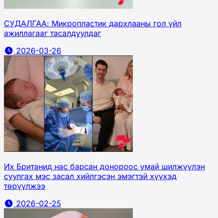
СУДАЛГАА: Микропластик дархлааны гол үйл
ажиллагааг тасалдуулдаг
2026-03-26
Их Британид нас барсан донороос умай шилжүүлэн
суулгах мэс засал хийлгэсэн эмэгтэй хүүхэд
төрүүлжээ
2026-02-25