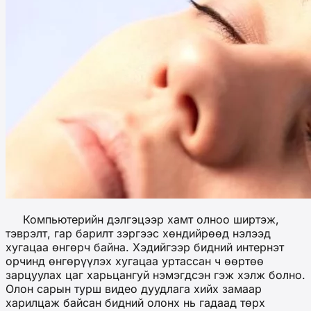
Компьютерийн дэлгэцээр хамт олноо ширтэж,
тэврэлт, гар барилт зэргээс хөндийрөөд нэлээд
хугацаа өнгөрч байна. Хэдийгээр бидний интернэт
орчинд өнгөрүүлэх хугацаа уртассан ч өөртөө
зарцуулах цаг харьцангуй нэмэгдсэн гэж хэлж болно.
Олон сарын турш видео дуудлага хийх замаар
харилцаж байсан бидний олонх нь гадаад төрх