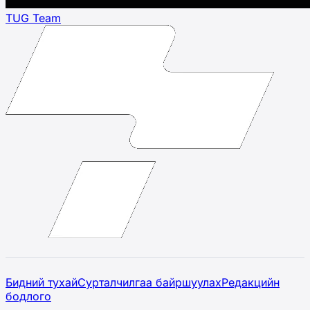
TUG Team
Бидний тухай
Сурталчилгаа байршуулах
Редакцийн
бодлого