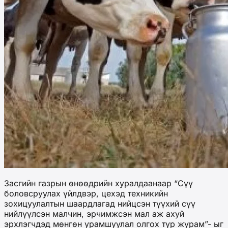
Засгийн газрын өнөөдрийн хуралдаанаар “Сүү
боловсруулах үйлдвэр, цехэд техникийн
зохицуулалтын шаардлагад нийцсэн түүхий сүү
нийлүүлсэн малчин, эрчимжсэн мал аж ахуй
эрхлэгчдэд мөнгөн урамшуулал олгох түр журам”- ыг