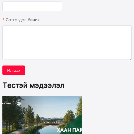
Сэтгэгдэл бичих
Илгээх
Төстэй мэдээлэл