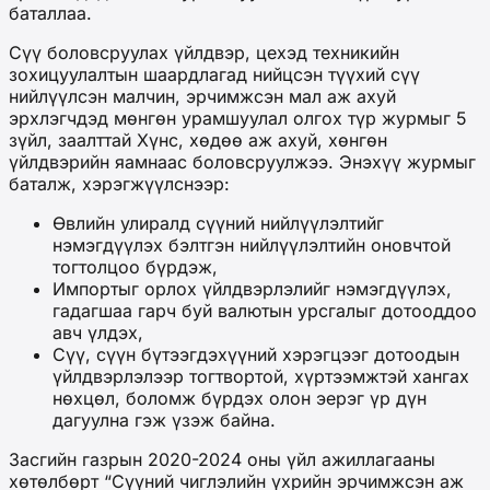
баталлаа.
Сүү боловсруулах үйлдвэр, цехэд техникийн
зохицуулалтын шаардлагад нийцсэн түүхий сүү
нийлүүлсэн малчин, эрчимжсэн мал аж ахуй
эрхлэгчдэд мөнгөн урамшуулал олгох түр журмыг 5
зүйл, заалттай Хүнс, хөдөө аж ахуй, хөнгөн
үйлдвэрийн яамнаас боловсруулжээ. Энэхүү журмыг
баталж, хэрэгжүүлснээр:
Өвлийн улиралд сүүний нийлүүлэлтийг
нэмэгдүүлэх бэлтгэн нийлүүлэлтийн оновчтой
тогтолцоо бүрдэж,
Импортыг орлох үйлдвэрлэлийг нэмэгдүүлэх,
гадагшаа гарч буй валютын урсгалыг дотооддоо
авч үлдэх,
Сүү, сүүн бүтээгдэхүүний хэрэгцээг дотоодын
үйлдвэрлэлээр тогтвортой, хүртээмжтэй хангах
нөхцөл, боломж бүрдэх олон эерэг үр дүн
дагуулна гэж үзэж байна.
Засгийн газрын 2020-2024 оны үйл ажиллагааны
хөтөлбөрт “Сүүний чиглэлийн үхрийн эрчимжсэн аж