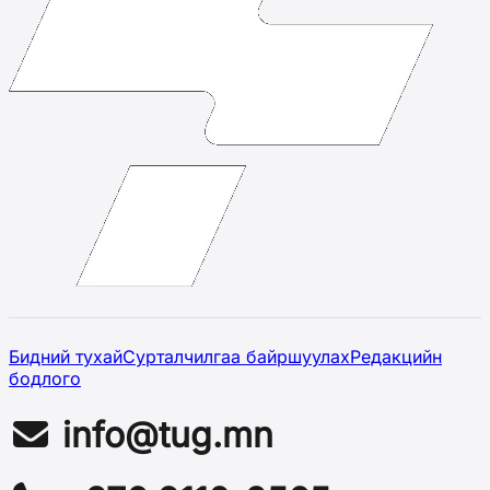
Бидний тухай
Сурталчилгаа байршуулах
Редакцийн
бодлого
info@tug.mn