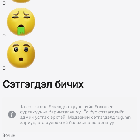
0
0
0
Сэтгэгдэл бичих
Та сэтгэгдэл бичихдээ хууль зүйн болон ёс
суртахууныг баримтална уу. Ёс бус сэтгэгдлийг
админ устгах эрхтэй. Мэдээний сэтгэгдэлд tug.mn
хариуцлага хүлээхгүй болохыг анхаарна уу
Зочин