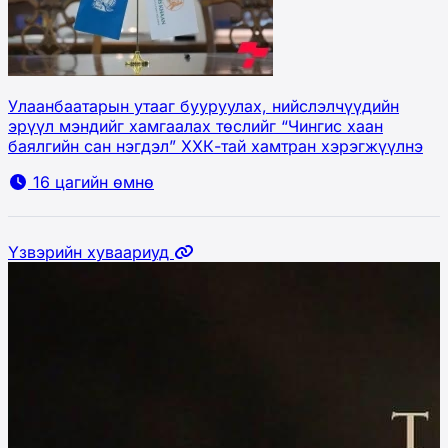
Улаанбаатарын утааг бууруулах, нийслэлчүүдийн
эрүүл мэндийг хамгаалах төслийг “Чингис хаан
баялгийн сан нэгдэл” ХХК-тай хамтран хэрэгжүүлнэ
16 цагийн өмнө
Үзвэрийн хуваариуд