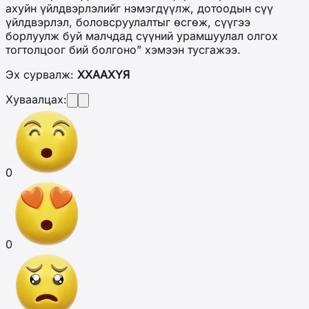
ахуйн үйлдвэрлэлийг нэмэгдүүлж, дотоодын сүү
үйлдвэрлэл, боловсруулалтыг өсгөж, сүүгээ
борлуулж буй малчдад сүүний урамшуулал олгох
тогтолцоог бий болгоно” хэмээн тусгажээ.
Эх сурвалж:
ХХААХҮЯ
Хуваалцах:
0
0