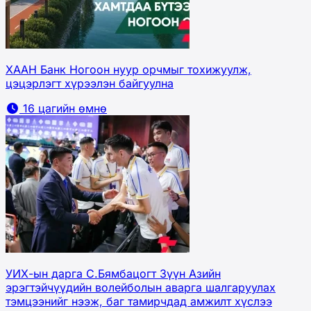
ХААН Банк Ногоон нуур орчмыг тохижуулж,
цэцэрлэгт хүрээлэн байгуулна
16 цагийн өмнө
УИХ-ын дарга С.Бямбацогт Зүүн Азийн
эрэгтэйчүүдийн волейболын аварга шалгаруулах
тэмцээнийг нээж, баг тамирчдад амжилт хүслээ