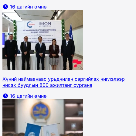
16 цагийн өмнө
Хүний наймаанаас урьдчилан сэргийлэх чиглэлээр
нисэх буудлын 800 ажилтанг сургана
16 цагийн өмнө