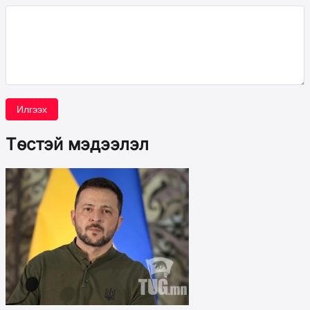
Илгээх
Төстэй мэдээлэл