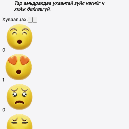
Тэр амьдралдаа ухаантай зүйл нэгийг ч
хийж байгаагүй.
Хуваалцах:
0
1
0