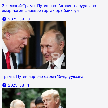
Зеленский:Трамп, Путин нарт Украины асуудлаар
ямар нэгэн шийдвэр гаргах эрх байхгүй
2025-08-13
Трамп, Путин нар энэ сарын 15-нд уулзана
2025-08-11