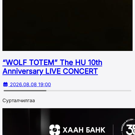
“WOLF TOTEM” The HU 10th
Аnniversary LIVE CONCERT
2026.08.08 19:00
Сурталчилгаа