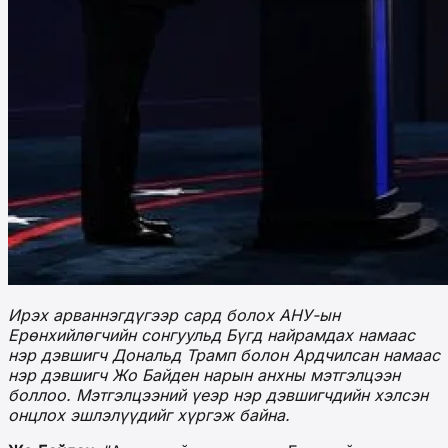
Ирэх арваннэгдүгээр сард болох АНУ-ын
Ерөнхийлөгчийн сонгуульд Бүгд найрамдах намаас
нэр дэвшигч Дональд Трамп болон Ардчилсан намаас
нэр дэвшигч Жо Байден нарын анхны мэтгэлцээн
боллоо. Мэтгэлцээний үеэр нэр дэвшигчдийн хэлсэн
онцлох эшлэлүүдийг хүргэж байна.