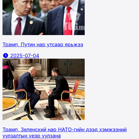
Трамп, Путин нар утсаар ярьжээ
2025-07-04
Трамп, Зеленский нар НАТО-гийн дээд хэмжээний
уулзалтын үеэр уулзана