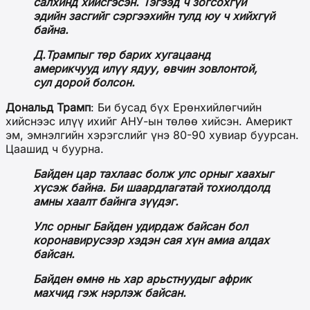
салхинд хийсгэсэн. Тэгээд ч зогсохгүй
эдийн засгийг сэргээхийн тулд юу ч хийхгүй
байна.
Д.Трампыг төр барих хугацаанд
америкчууд илүү ядуу, өвчин зовлонтой,
сул дорой болсон.
Дональд Трамп
: Би бусад бүх Ерөнхийлөгчийн
хийснээс илүү ихийг АНУ-ын төлөө хийсэн. Америкт
эм, эмнэлгийн хэрэгслийг үнэ 80-90 хувиар буурсан.
Цаашид ч буурна.
Байден цар тахлаас болж улс орныг хаахыг
хүсэж байна. Би шаардлагатай тохиолдолд
амны хаалт байнга зүүдэг.
Улс орныг Байден удирдаж байсан бол
коронавирусээр хэдэн сая хүн амиа алдах
байсан.
Байден өмнө нь хар арьстнуудыг африк
махчид гэж нэрлэж байсан.