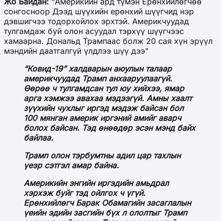
Жо Байдан:
“Америкийн ард түмэн Ерөнхийлөгчөө
сонгосноор Дээд шүүхийн ерөнхий шүүгчид нэр
дэвшигчээ тодорхойлох эрхтэй. Америкчуудад
тулгамдаж буй олон асуудал тэрхүү шүүгчээс
хамаарна. Дональд Трампаас болж 20 сая хүн эрүүл
мэндийн даатгалгүй үлдлээ шүү дээ”
“Ковид-19” халдварын аюулын талаар
америкчуудад Трамп анхааруулаагүй.
Өөрөө ч тулгамдсан тул юу хийхээ, ямар
арга хэмжээ авахаа мэдээгүй. Амны хаалт
зүүхийн чухлыг иргэд мэдэж байсан бол
100 мянган америк иргэний амийг аварч
болох байсан. Тэд өнөөдөр эсэн мэнд байх
байлаа.
Трамп олон тэрбумтны адил цар тахлын
үеэр сэтгэл амар байна.
Америкийн энгийн иргэдийн амьдрал
хэрхэж буйг тэд ойлгох ч үгүй.
Ерөнхийлөгч Барак Обамагийн засаглалын
үеийн эдийн засгийн бүх л ололтыг Трамп