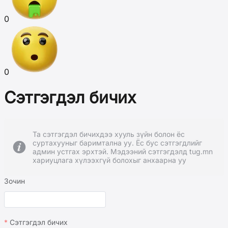
0
0
Сэтгэгдэл бичих
Та сэтгэгдэл бичихдээ хууль зүйн болон ёс
суртахууныг баримтална уу. Ёс бус сэтгэгдлийг
админ устгах эрхтэй. Мэдээний сэтгэгдэлд tug.mn
хариуцлага хүлээхгүй болохыг анхаарна уу
Зочин
Сэтгэгдэл бичих