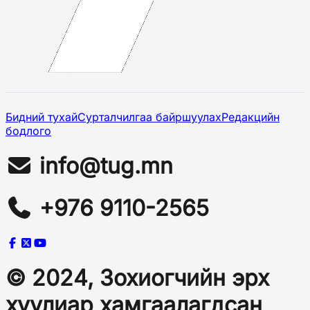
Бидний тухай
Сурталчилгаа байршуулах
Редакцийн
бодлого
info@tug.mn
+976 9110-2565
© 2024, Зохиогчийн эрх
хуулиар хамгаалагдсан