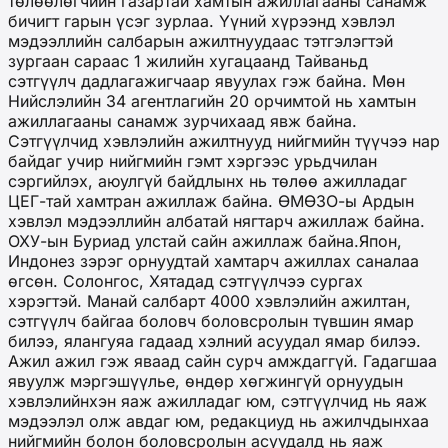
төлөөлөгчийн газартай хамтын ажиллагааны санамж
бичигт гарын үсэг зурлаа. Үүний хүрээнд хэвлэл
мэдээллийн салбарын ажилтнуудаас тэтгэлэгтэй
зургаан сараас 1 жилийн хугацаанд Тайваньд
сэтгүүлч дадлагажигчаар явуулах гэж байна. Мөн
Нийслэлийн 34 агентлагийн 20 орчимтой нь хамтын
ажиллагааны санамж зурчихаад явж байна.
Сэтгүүлчид хэвлэлийн ажилтнууд нийгмийн түүчээ нар
байдаг учир нийгмийн гэмт хэргээс урьдчилан
сэргийлэх, аюулгүй байдлынх нь төлөө ажилладаг
ЦЕГ-тай хамтран ажиллаж байна. ӨМӨЗО-ы Ардын
хэвлэл мэдээллийн албатай нягтарч ажиллаж байна.
ОХУ-ын Буриад улстай сайн ажиллаж байна.Япон,
Индонез зэрэг орнуудтай хамтарч ажиллах саналаа
өгсөн. Солонгос, Хятадад сэтгүүлчээ сургах
хэрэгтэй. Манай салбарт 4000 хэвлэлийн ажилтан,
сэтгүүлч байгаа боловч боловсролын түвшин ямар
билээ, ялангуяа гадаад хэлний асуудал ямар билээ.
Ажил ажил гэж яваад сайн сурч амждаггүй. Гадагшаа
явуулж мэргэшүүлье, өндөр хөгжингүй орнуудын
хэвлэлийнхэн яаж ажилладаг юм, сэтгүүлчид нь яаж
мэдээлэл олж авдаг юм, редакциуд нь ажилчдынхаа
нийгмийн болон боловсролын асуудалд нь яаж