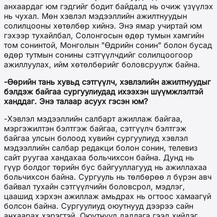
анхаардаг юм гэдгийг бодит байдалд нь очиж үзүүлэх
нь чухал. Мөн хэвлэл мэдээллийн ажилтнуудын
солилцооны хөтөлбөр хийнэ. Энэ ямар учиртай юм
гэхээр тухайлбал, Солонгосын өдөр тумын хамгийн
том сонинтой, Монголын "Өдрийн сонин" болон бусад
өдөр тутмын сонины сэтгүүлчдийг солилцоогоор
ажиллуулах, ийм хөтөлбөрийг боловсруулж байна.
-Өөрийн тань хувьд сэтгүүлч, хэвлэлийн ажилтнуудыг
бэлдэж байгаа сургуулиудад ихээхэн шүүмжлэлтэй
ханддаг. Энэ талаар асуух гэсэн юм?
-Хэвлэл мэдээллийн салбарт ажиллаж байгаа,
мэргэжилтэн бэлтгэж байгаа, сэтгүүлч бэлтгэж
байгаа улсын болоод хувийн сургуулиуд хэвлэл
мэдээллийн салбар редакци болон сонин, телевиз
сайт руугаа хандахаа больчихсон байна. Дунд нь
гүүр болдог төрийн бус байгууллагууд нь ажиллахаа
больчихсон байна. Сургууль нь төлбөрөө л бүрэн авч
байвал тухайн сэтгүүлчийн боловсрол, мэдлэг,
цаашид хэрхэн ажиллаж амьдрах нь огтоос хамаагүй
болсон байна. Сургуулиуд оюутнууд дээрээ сайн
анхаарах хэрэгтэй. Оюутнууд дадлага гээд хийдэг,