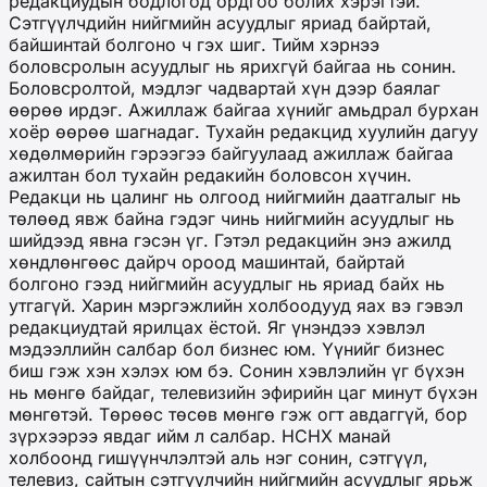
редакциудын бодлогод ордгоо болих хэрэгтэй.
Сэтгүүлчдийн нийгмийн асуудлыг яриад байртай,
байшинтай болгоно ч гэх шиг. Тийм хэрнээ
боловсролын асуудлыг нь ярихгүй байгаа нь сонин.
Боловсролтой, мэдлэг чадвартай хүн дээр баялаг
өөрөө ирдэг. Ажиллаж байгаа хүнийг амьдрал бурхан
хоёр өөрөө шагнадаг. Тухайн редакцид хуулийн дагуу
хөдөлмөрийн гэрээгээ байгуулаад ажиллаж байгаа
ажилтан бол тухайн редакийн боловсон хүчин.
Редакци нь цалинг нь олгоод нийгмийн даатгалыг нь
төлөөд явж байна гэдэг чинь нийгмийн асуудлыг нь
шийдээд явна гэсэн үг. Гэтэл редакцийн энэ ажилд
хөндлөнгөөс дайрч ороод машинтай, байртай
болгоно гээд нийгмийн асуудлыг нь яриад байх нь
утгагүй. Харин мэргэжлийн холбоодууд яах вэ гэвэл
редакциудтай ярилцах ёстой. Яг үнэндээ хэвлэл
мэдээллийн салбар бол бизнес юм. Үүнийг бизнес
биш гэж хэн хэлэх юм бэ. Сонин хэвлэлийн үг бүхэн
нь мөнгө байдаг, телевизийн эфирийн цаг минут бүхэн
мөнгөтэй. Төрөөс төсөв мөнгө гэж огт авдаггүй, бор
зүрхээрээ явдаг ийм л салбар. НСНХ манай
холбоонд гишүүнчлэлтэй аль нэг сонин, сэтгүүл,
телевиз, сайтын сэтгүүлчийн нийгмийн асуудлыг ярьж