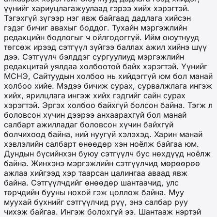
үүнийг хариуцлагажуулаад гэрээ хийх хэрэгтэй.
Тэгэхгүй зүгээр нэг явж байгаад дадлага хийсэн
гэдэг бичиг авахыг боддог. Тухайн мэргэжлийн
редакцийн бодлогыг ч ойлгодоггүй. Ийм оюутнууд
төгсөж ирээд сэтгүүл зүйгээ баллах ажил хийнэ шүү
дээ. Сэтгүүлч бэлддэг сургуулиуд мэргэжлийн
редакцитай уялдаа холбоотой байх хэрэгтэй. Үүнийг
МСНЭ, Сайтуудын холбоо нь хийдэггүй юм бол манай
холбоо хийе. Мэдээ бичиж сурах, сурвалжлага ингэж
хийх, ярилцлага ингэж хийх гэдгийг сайн сурах
хэрэгтэй. Эргэх холбоо байхгүй болсон байна. Тэгж л
боловсон хүчин дээрээ анхаарахгүй бол манай
салбарт ажилладаг боловсон хүчин байхгүй
болчихоод байна, ний нуугүй хэлэхэд. Харин манай
хэвлэлийн салбарт өнөөдөр хэн ноёлж байгаа юм.
Дундын бүсийнхэн буюу сэтгүүлч бус нөхдүүд ноёлж
байна. Жинхэнэ мэргэжлийн сэтгүүлчид мөрөөрөө
ажлаа хийгээд хэр таарсан цалингаа аваад явж
байна. Сэтгүүлчдийг өнөөдөр шантаачид, улс
төрчдийн бууны нохой гэж цоллож байна. Муу
муухай бүхнийг сэтгүүлчид рүү, энэ салбар руу
чихэж байгаа. Ингэж болохгүй ээ. Шантааж нэртэй