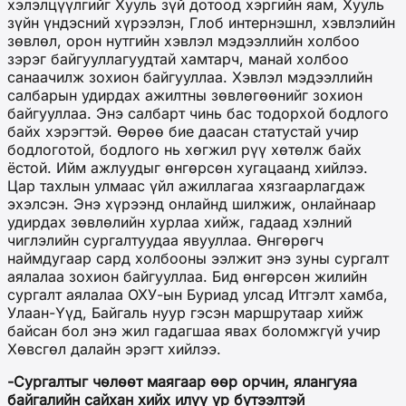
хэлэлцүүлгийг Хууль зүй дотоод хэргийн яам, Хууль
зүйн үндэсний хүрээлэн, Глоб интернэшнл, хэвлэлийн
зөвлөл, орон нутгийн хэвлэл мэдээллийн холбоо
зэрэг байгууллагуудтай хамтарч, манай холбоо
санаачилж зохион байгууллаа. Хэвлэл мэдээллийн
салбарын удирдах ажилтны зөвлөгөөнийг зохион
байгууллаа. Энэ салбарт чинь бас тодорхой бодлого
байх хэрэгтэй. Өөрөө бие даасан статустай учир
бодлоготой, бодлого нь хөгжил рүү хөтөлж байх
ёстой. Ийм ажлуудыг өнгөрсөн хугацаанд хийлээ.
Цар тахлын улмаас үйл ажиллагаа хязгаарлагдаж
эхэлсэн. Энэ хүрээнд онлайнд шилжиж, онлайнаар
удирдах зөвлөлийн хурлаа хийж, гадаад хэлний
чиглэлийн сургалтуудаа явууллаа. Өнгөрөгч
наймдугаар сард холбооны ээлжит энэ зуны сургалт
аялалаа зохион байгууллаа. Бид өнгөрсөн жилийн
сургалт аялалаа ОХУ-ын Буриад улсад Итгэлт хамба,
Улаан-Үүд, Байгаль нуур гэсэн маршрутаар хийж
байсан бол энэ жил гадагшаа явах боломжгүй учир
Хөвсгөл далайн эрэгт хийлээ.
-Сургалтыг чөлөөт маягаар өөр орчин, ялангуяа
байгалийн сайхан хийх илүү үр бүтээлтэй