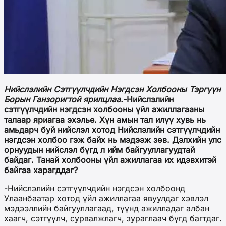
Нийслэлийн Сэтгүүлчдийн Нэгдсэн Холбооны Тэргүүн
Борын Ганзоригтой ярилцлаа.
-Нийслэлийн
сэтгүүлчдийн нэгдсэн холбооны үйл ажиллагааны
талаар яриагаа эхэлье. Хүн амын тал илүү хувь нь
амьдарч буй нийслэл хотод Нийслэлийн сэтгүүлчдийн
нэгдсэн холбоо гэж байх нь мэдээж зөв. Дэлхийн улс
орнуудын нийслэл бүгд л ийм байгууллагуудтай
байдаг. Танай холбооны үйл ажиллагаа их идэвхитэй
байгаа харагддаг?
-Нийслэлийн сэтгүүлчдийн нэгдсэн холбоонд
Улаанбаатар хотод үйл ажиллагаа явуулдаг хэвлэл
мэдээллийн байгууллагаад, түүнд ажилладаг албан
хаагч, сэтгүүлч, сурвалжлагч, зураглаач бүгд багтдаг.