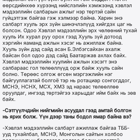
өөрсдийнхөө хүрээнд нийслэлийн хэмжээнд хэвлэл
мэдээллийн салбарын ажлыг нэр төртэй сайн
гүйцэтгэж байгаа гэж хэлмээр байна. Харин энэ
салбарт хууль эрх зүйн шинэчлэлүүд хийгдэх цаг нь
болсон. Одоо Хэвлэл мэдээллийн эрх чөлөөний тухай
хууль Их хурал руу орох гээд Хууль зүй дотоод
хэргийн яаманд ажлын хэсэг нь ажиллаж байна.
Хууль зүйн дэд сайд асан Б.Элбэгсайхан ахалж
байсан бол одоо дэд сайд Баатаржав ахлах байх.
Хэвлэл мэдээллийн хуулийн ажлын хэсэгт энэ
салбараас гол төлөөллүүд орж байж хууль сайн
болно. Төрөөс олгож өгсөн мэргэжлийн нэг
байгууллагатай болгоё тэр нь ротациар сонгогддог,
МСНЭ, НСНХ, МСХ, ХМЗ эд нараас төлөөллөө
оруулдаг, ингээд төртэйгээ харьцдаг ийм байх нь зөв
байх.
-Сэтгүүлчдийн нийгмийн асуудал гээд амтай болгон
нь ярих болж. Үүн дээр таны бодол ямар байна вэ?
-Хэвлэл мэдээллийн салбарт ажиллаж байгаа ТББ-
ууд тухайлбал, МСНЭ, Монголын сайтын холбоо