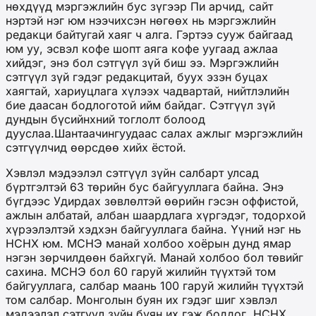
нөхдүүд мэргэжлийн бус зүгээр Пи арчид, сайт
нэртэй нэг юм нээчихсэн нөгөөх нь мэргэжлийн
редакци байтугай хаяг ч алга. Гэртээ сууж байгаад
юм уу, эсвэл кофе шопт аяга кофе уугаад ажлаа
хийдэг, энэ бол сэтгүүл зүй биш ээ. Мэргэжлийн
сэтгүүл зүй гэдэг редакцитай, буух эзэн буцах
хаягтай, хариуцлага хүлээх чадвартай, нийтлэлийн
бие даасан бодлоготой ийм байдаг. Сэтгүүл зүй
дундын бүсийнхний тоглолт болоод
дууслаа.Шантаачингуудаас салах ажлыг мэргэжлийн
сэтгүүлчид өөрсдөө хийх ёстой.
Хэвлэл мэдээлэл сэтгүүл зүйн салбарт улсад
бүртгэлтэй 63 төрийн бус байгууллага байна. Энэ
бүгдээс Удирдах зөвлөлтэй өөрийн гэсэн оффистой,
ажлын албатай, албан шаардлага хүргэдэг, тодорхой
хүрээлэлтэй хэдхэн байгууллага байна. Үүний нэг нь
НСНХ юм. МСНЭ манай холбоо хоёрын дунд ямар
нэгэн зөрчилдөөн байхгүй. Манай холбоо бол төвийг
сахина. МСНЭ бол 60 гаруй жилийн түүхтэй том
байгууллага, салбар маань 100 гаруй жилийн түүхтэй
том салбар. Монголын буян их гэдэг шиг хэвлэл
мэдээлэл сэтгүүл зүйн буян их гэж боддог. НСНХ