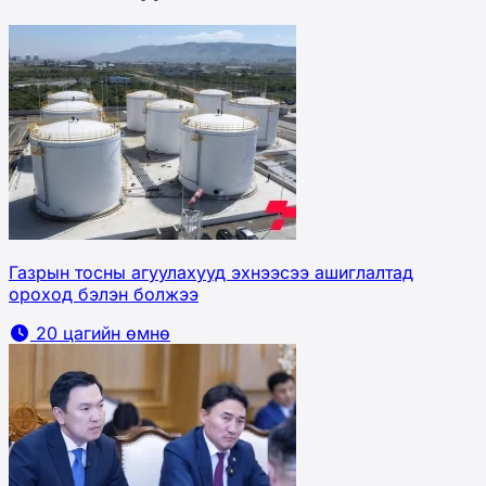
Газрын тосны агуулахууд эхнээсээ ашиглалтад
ороход бэлэн болжээ
20 цагийн өмнө