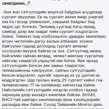
санагдахын...?
-Энэ жил сэтгүүлчдийн аюулгүй байдлын асуудлаар
сургалт явууллаа. Ер нь сургалт аялал ямар учиртай
юм бэ гэхээр уламжлалт, хэвшмэл байдлыг бид
эвдэх цаг болжээ. Танхимд суугаад багш яриад,
самбар дээр юм заадаг тийм сургалт хоцрогдсон
байна. Тиймээс бид холбооныхоо удирдах зөвлөлөөс
өгсөн чиглэлийн дагуу ажлын албанаас зохион
байгуулан гадаад дотоодод сургалт аялалыг
хослуулан явуулж байгаа нь энэ. Сэтгүүлчид маань
байгалийн сайхан аялаад, чөлөөт маягаар сургалтаа
хийхээр хамаагүй үлдэцтэй юм билээ. Явж ирээд
сэтгүүлчдийн бичсэн аян замын тэмдэглэл,
телевизийнхны нэвтрүүлэг, сайтын сэтгүүлчдийн
бичсэн мэдээлэл, зургийг харахад их үр дүнтэй нь
мэдрэгдсэн. Цар тахлын жилд 25 сургалт хийнэ гэж
төлөвлөснөөс 17 нь онлайнаар хийчихээд байна.
Нийслэлийн сэтгүүлчдийн нэгдсэн холбоо гадаад
харилцаа дээр анхаарч ажиллаж байгаа. БНХАУ,
БНСУ-тай хамтарч ажиллахаар яриа хэлэлцээрийн
шатандаа явж байна. Сүүлд Тайванийн Монгол дахь