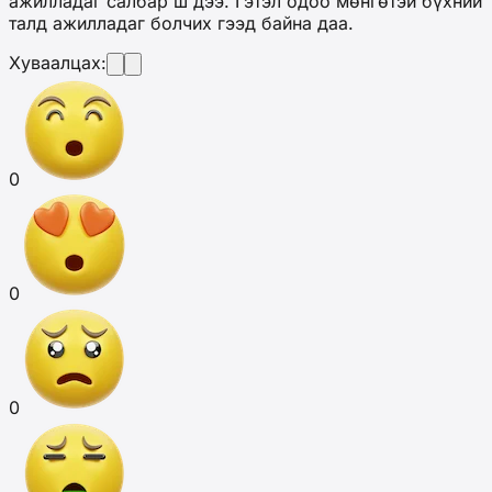
ажилладаг салбар ш дээ. Гэтэл одоо мөнгөтэй бүхний
талд ажилладаг болчих гээд байна даа.
Хуваалцах:
0
0
0