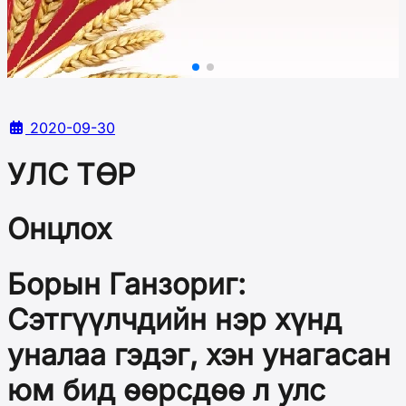
2020-09-30
УЛС ТӨР
Онцлох
Борын Ганзориг:
Сэтгүүлчдийн нэр хүнд
уналаа гэдэг, хэн унагасан
юм бид өөрсдөө л улс