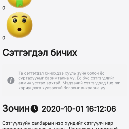
0
0
Сэтгэгдэл бичих
Та сэтгэгдэл бичихдээ хууль зүйн болон ёс
суртахууныг баримтална уу. Ёс бус сэтгэгдлийг
админ устгах эрхтэй. Мэдээний сэтгэгдэлд tug.mn
хариуцлага хүлээхгүй болохыг анхаарна уу
Зочин
2020-10-01 16:12:06
Сэтгүүлзүйн салбарын нэр хүндийг сэтгүүлч нар
өөрсдөө унагаадаг нь үнэн. Шантажчин, мөнгөний