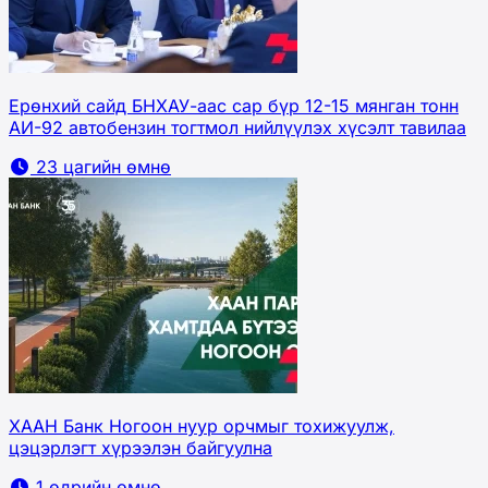
Ерөнхий сайд БНХАУ-аас сар бүр 12-15 мянган тонн
АИ-92 автобензин тогтмол нийлүүлэх хүсэлт тавилаа
23 цагийн өмнө
ХААН Банк Ногоон нуур орчмыг тохижуулж,
цэцэрлэгт хүрээлэн байгуулна
1 өдрийн өмнө