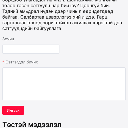
төлөө гэсэн сэтгүүлч нар бий юу? Цөөнгүй бий.
Тэдний амьдрал нүдэн дээр чинь л өөрчдөгдөөд
байгаа. Салбартаа цэвэрлэгээ хий л дээ. Гарц
гаргалгааг олоод зоригтойхон ажиллах хэрэгтэй дээ
сэтгүүдчдийн байгууллага
Зочин
Сэтгэгдэл бичих
Илгээх
Төстэй мэдээлэл