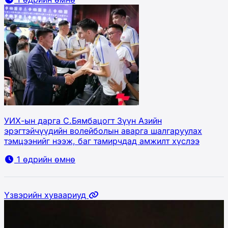
УИХ-ын дарга С.Бямбацогт Зүүн Азийн
эрэгтэйчүүдийн волейболын аварга шалгаруулах
тэмцээнийг нээж, баг тамирчдад амжилт хүслээ
1 өдрийн өмнө
Үзвэрийн хуваариуд