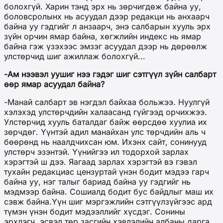
болохгүй. Харин тэнд эрх нь зөрчигдөж байна уу,
боловсролынх нь асуудал дээр редакци нь анхаарч
байна уу гэдгийг л анзаарч, энэ салбарын хууль эрх
зүйн орчин ямар байна, хөгжлийн индекс нь ямар
байна гэж үзэхээс эмзэг асуудал дээр нь дөрөөлж
улстөрчид шиг ажиллаж болохгүй...
-Ам нээвэл уушиг нээ гэдэг шиг сэтгүүл зүйн салбарт
өөр ямар асуудал байна?
-Манай салбарт эв нэгдэл байхаа больжээ. Нуулгүй
хэлэхэд улстөрчдийн халаасанд гүйгээд орчихжээ.
Улстөрчид хууль баталдаг байж өөрсдөө хуулиа их
зөрчдөг. Үүнтэй адил манайхан улс төрчдийн аль ч
бөөрөнд нь наалдчихсан юм. Ихэнх сайт, сонинууд
улстөрч эзэнтэй. Үүнийгээ ил тодорхой зарлах
хэрэгтэй ш дээ. Яагаад зарлах хэрэгтэй вэ гэвэл
тухайн редакциас цензуртай үнэн бодит мэдээ гарч
байна уу, нэг талыг бариад байна уу гэдгийг нь
мэдмээр байна. Сошиалд бодит бус байдлыг маш их
сэвж байна.Үүн шиг мэргэжлийн сэтгүүлзүйгээс ард
түмэн үнэн бодит мэдээллийг хүсдэг. Сонины
эрхлэгч, эсвэл төр засгийн хэвлэлийн албаны дарга,