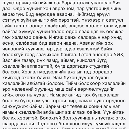
л улстөрчидтэй нийлж салбараа татаж унагасан биз
дээ. Одоо үүнийг хэн аврах юм, тэр улстөрчид чинь
аврахгүй. Бид өөрсдөө аварна. Нийгэмд эрүүл
сэтгүүл зүйн аяныг хийх хэрэгтэй. Үнэхээр л сэтгүүл
зүйн гал тогоондоо хайртай, эндээс хоолоо олж идэж
байгаа хүмүүс үүний төлөө одоо явах цаг нь болжээ
гэж хэлмээр байна. Ингэж байж салбарын нэр хүнд
өснө, салбараа бид аварч чадна. Хэвлэлийн эрх
чөлөөний хуулинд төр дэргэдээ хэвлэлтэй байж
болохгүй гээд заачихсан байгаа. Гэтэл өнөөдөр УИХ,
Засгийн газар, бүх яамд, аймаг, нийслэл бүгд
хэвлэлийн аппараттай, бүгд дэргэдээ студитай
болсон. Хэвлэл мэдээллийн ажлыг тэд өөрсдөө
хийгээд эхэлж байна. Яам бүхэн дүүрэг бүхэн
хэвлэлийн албатай болсон. Тийм болохоор хэвлэлийн
эрх чөлөөний хуулинд маш сайн өөрчлөлтүүдийг
хийж өгөх нь чухал. Намаас ангид гэж бүгд хэлдэг
боловч бүгд нам улс төртэй ойр, намаас улстөрчдөөс
санхүүжиж байна. Зарим нэг телевиз сонин аль нэг
намын хэвлэлийн алба шиг ажиллаж байна. Үүнийгээ
болих хэрэгтэй. Болохгүй бол хуулинд нь тусгаж өгөх
шаардлагатай. Тод өнгө болохоос илүү түмний талд л