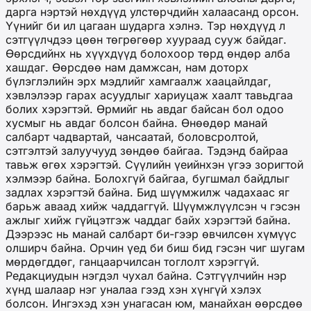
дарга нэртэй нөхдүүд улстөрчдийн халаасанд орсон.
Үүнийг би ил цагаан шударга хэлнэ. Тэр нөхдүүд л
сэтгүүлчдээ цөөн төгрөгөөр хуураад сууж байдаг.
Өөрсдийнх нь хүүхдүүд болохоор төрд өндөр алба
хашдаг. Өөрсдөө нам дамжсан, нам доторх
бүлэглэлийн эрх мэдлийг хамгаалж хаацайлдаг,
хэвлэлээр гарах асуудлыг хариуцаж хаалт тавьдгаа
болих хэрэгтэй. Өрмийг нь авдаг байсан бол одоо
хусмыг нь авдаг болсон байна. Өнөөдөр манай
салбарт чадвартай, чансаатай, боловсролтой,
сэтгэлтэй залуучууд зөндөө байгаа. Тэдэнд байраа
тавьж өгөх хэрэгтэй. Сүүлийн үеийнхэн үгээ зоригтой
хэлмээр байна. Болохгүй байгаа, бугшмал байдлыг
задлах хэрэгтэй байна. Бид шүүмжилж чадахаас яг
барьж аваад хийж чаддаггүй. Шүүмжлүүлсэн ч гэсэн
ажлыг хийж гүйцэтгэж чаддаг байх хэрэгтэй байна.
Дээрээс нь манай салбарт би-гээр өвчилсөн хүмүүс
олширч байна. Орчин үед би биш бид гэсэн чиг шугам
мөрдөгддөг, ганцаарчилсан тоглолт хэрэггүй.
Редакциудын нэгдэл чухал байна. Сэтгүүлчийн нэр
хүнд шалаар нэг уналаа гээд хэн хүнгүй хэлэх
болсон. Ингэхэд хэн унагасан юм, манайхан өөрсдөө