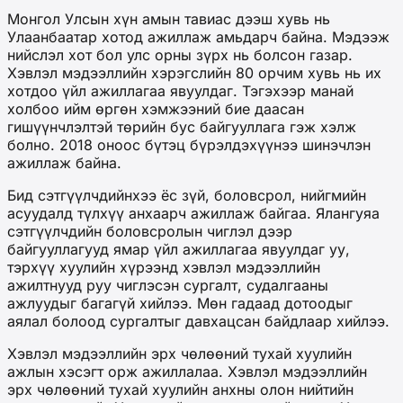
Монгол Улсын хүн амын тавиас дээш хувь нь
Улаанбаатар хотод ажиллаж амьдарч байна. Мэдээж
нийслэл хот бол улс орны зүрх нь болсон газар.
Хэвлэл мэдээллийн хэрэгслийн 80 орчим хувь нь их
хотдоо үйл ажиллагаа явуулдаг. Тэгэхээр манай
холбоо ийм өргөн хэмжээний бие даасан
гишүүнчлэлтэй төрийн бус байгууллага гэж хэлж
болно. 2018 оноос бүтэц бүрэлдэхүүнээ шинэчлэн
ажиллаж байна.
Бид сэтгүүлчдийнхээ ёс зүй, боловсрол, нийгмийн
асуудалд түлхүү анхаарч ажиллаж байгаа. Ялангуяа
сэтгүүлчдийн боловсролын чиглэл дээр
байгууллагууд ямар үйл ажиллагаа явуулдаг уу,
тэрхүү хуулийн хүрээнд хэвлэл мэдээллийн
ажилтнууд руу чиглэсэн сургалт, судалгааны
ажлуудыг багагүй хийлээ. Мөн гадаад дотоодыг
аялал болоод сургалтыг давхацсан байдлаар хийлээ.
Хэвлэл мэдээллийн эрх чөлөөний тухай хуулийн
ажлын хэсэгт орж ажиллалаа. Хэвлэл мэдээллийн
эрх чөлөөний тухай хуулийн анхны олон нийтийн