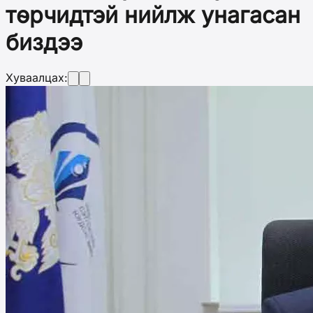
төрчидтэй нийлж унагасан
биздээ
Хуваалцах: