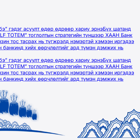
бэ” гэдэг асуулт өдөр өдрөөр хариу эрнэ
Бүх шатанд
OLF TOTEM” тоглолтын стратегийн түншээр ХААН Банк
нзин тос тасрах нь түгжрэлд нэмэртэй хэмээн иргэдээ
 банкинд хийх өөрчлөлтийг ард түмэн дэмжих нь
бэ” гэдэг асуулт өдөр өдрөөр хариу эрнэ
Бүх шатанд
OLF TOTEM” тоглолтын стратегийн түншээр ХААН Банк
нзин тос тасрах нь түгжрэлд нэмэртэй хэмээн иргэдээ
 банкинд хийх өөрчлөлтийг ард түмэн дэмжих нь