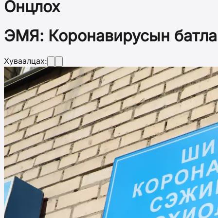
Онцлох
ЭМЯ: Коронавирусын батлаг
Хуваалцах: