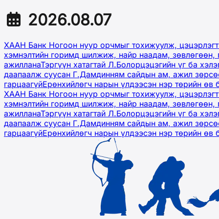
2026.08.07
ХААН Банк Ногоон нуур орчмыг тохижуулж, цэцэрлэгт
хэмнэлтийн горимд шилжиж, найр наадам, зөвлөгөөн, 
ажиллана
Тэргүүн хатагтай Л.Болорцэцэгийн үг ба хэл
даапаалж суусан Г.Дамдинням сайдын ам, ажил зөрсөө
гарцаагүй
Ерөнхийлөгч нарын үлдээсэн нэр төрийн өв 
ХААН Банк Ногоон нуур орчмыг тохижуулж, цэцэрлэгт
хэмнэлтийн горимд шилжиж, найр наадам, зөвлөгөөн, 
ажиллана
Тэргүүн хатагтай Л.Болорцэцэгийн үг ба хэл
даапаалж суусан Г.Дамдинням сайдын ам, ажил зөрсөө
гарцаагүй
Ерөнхийлөгч нарын үлдээсэн нэр төрийн өв 