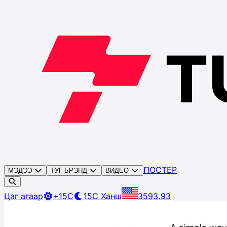
ПОСТЕР
МЭДЭЭ
ТУГ БРЭНД
ВИДЕО
Цаг агаар
+15C
15C
Ханш
3593.93