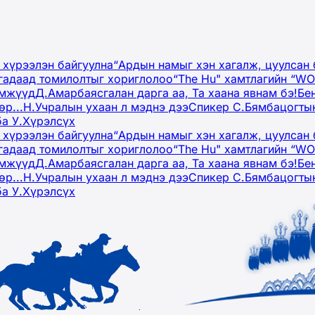
 хүрээлэн байгуулна
“Ардын намыг хэн хагалж, цуулсан 
гадаад томилолтыг хориглолоо
“The Hu" хамтлагийн “W
эмжүүд
Д.Амарбаясгалан дарга аа, Та хаана явнам бэ!
Бе
р...
Н.Учралын ухаан л мэднэ дээ
Спикер С.Бямбацогтын
ба У.Хүрэлсүх
 хүрээлэн байгуулна
“Ардын намыг хэн хагалж, цуулсан 
гадаад томилолтыг хориглолоо
“The Hu" хамтлагийн “W
эмжүүд
Д.Амарбаясгалан дарга аа, Та хаана явнам бэ!
Бе
р...
Н.Учралын ухаан л мэднэ дээ
Спикер С.Бямбацогтын
ба У.Хүрэлсүх