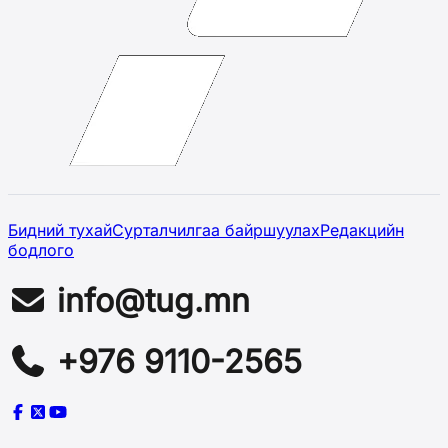
Бидний тухай
Сурталчилгаа байршуулах
Редакцийн
бодлого
info@tug.mn
+976 9110-2565