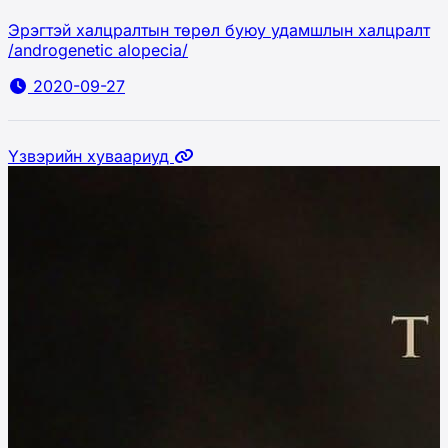
Эрэгтэй халцралтын төрөл буюу удамшлын халцралт
/androgenetic alopecia/
2020-09-27
Үзвэрийн хуваариуд