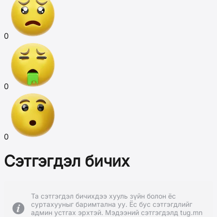
0
0
0
Сэтгэгдэл бичих
Та сэтгэгдэл бичихдээ хууль зүйн болон ёс
суртахууныг баримтална уу. Ёс бус сэтгэгдлийг
админ устгах эрхтэй. Мэдээний сэтгэгдэлд tug.mn