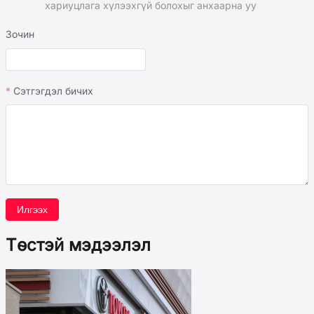
хариуцлага хүлээхгүй болохыг анхаарна уу
Зочин
Сэтгэгдэл бичих
Илгээх
Төстэй мэдээлэл