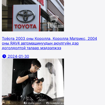
Тоёота 2003 оны Королла, Королла Матрикс, 2004
оны RAV4 автомашинуудын аюулгүйн дэр
доголдолтой талаар мэдээлжээ
2024-01-30