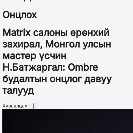
Онцлох
Matrix салоны ерөнхий
захирал, Монгол улсын
мастер үсчин
Н.Батжаргал: Ombre
будалтын онцлог давуу
талууд
Хуваалцах: