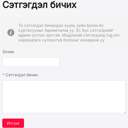
Сэтгэгдэл бичих
Та сэтгэгдэл бичихдээ хууль зүйн болон ёс
суртахууныг баримтална уу. Ёс бус сэтгэгдлийг
админ устгах эрхтэй. Мэдээний сэтгэгдэлд tug.mn
хариуцлага хүлээхгүй болохыг анхаарна уу
Зочин
Сэтгэгдэл бичих
Илгээх