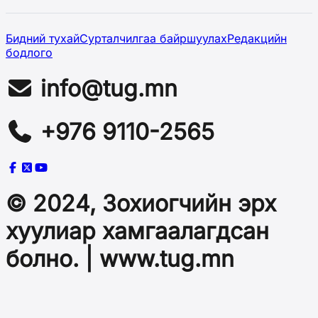
Бидний тухай
Сурталчилгаа байршуулах
Редакцийн
бодлого
info@tug.mn
+976 9110-2565
© 2024, Зохиогчийн эрх
хуулиар хамгаалагдсан
болно. | www.tug.mn