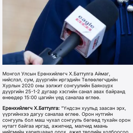
Монгол Улсын Ерөнхийлөгч Х.Баттулга Аймаг,
нийслэл, сум, дүүргийн иргэдийн Төлөөлөгчдийн
Хурлын 2020 оны ээлжит сонгуулийн Баянзүрх
дүүргийн 25-1-2 дугаар хэсгийн санал авах байранд
өнөөдөр 15:00 цагийн үед саналаа өглөө.
Ерөнхийлөгч Х.Баттулга:
"Үндсэн хуульд заасан эрх,
үүргийнхээ дагуу саналаа өглөө. Орон нутгийн
сонгууль бол маш чухал сонгууль бөгөөд тухайн орон
нутагт байгаа иргэд, ажилчид, малчид маань
нийгмийн харилцаанд орох, ажил төрлийн холбоосоо