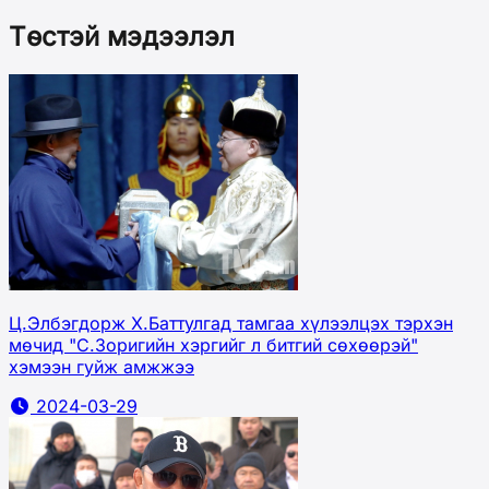
Төстэй мэдээлэл
Ц.Элбэгдорж Х.Баттулгад тамгаа хүлээлцэх тэрхэн
мөчид "С.Зоригийн хэргийг л битгий сөхөөрэй"
хэмээн гуйж амжжээ
2024-03-29