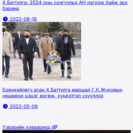
Х.Баттулга: 2024 оны сонгуульд АН нэгдэж байж эрх
барина
2022-08-18
Ерөнхийлөгч асан Х.Баттулга маршал Г.К.Жуковын
хөшөөнд цэцэг өргөж, хүндэтгэл үзүүллээ
2022-05-09
Үзвэрийн хуваариуд