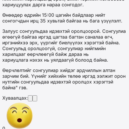
хариуцуулах дарга нараа сонгодог.
Өнөөдөр өдрийн 15:00 цагийн байдлаар нийт
сонгогчдын ирц 35 хувьтай байгаа нь бага үзүүлэлт.
Залуус сонгуульдаа идэвхтэй оролцоорой. Сонгуулиа
өгөөгүй байгаа иргэд цагтаа багтан саналаа өгч,
иргэнийхээ эрх, үүргийг биелүүлэх хэрэгтэй байна.
Сонгуульд оролцоогүй, сонгуулиар нийгмийн
харилцааг өөрчлөөгүй байж дараа нь
хариуцлага нэхэх нь уялдаагүй болоод байна.
Өөрчлөлтийг сонгуулиар хийдэг ардчиллын алтан
зарчим бий. Үүнийг хийхийн төлөө иргэд ээлжит орон
нутгийн сонгуульдаа идэвхтэй оролцох хэрэгтэй
байна" гэв.
Хуваалцах:
0