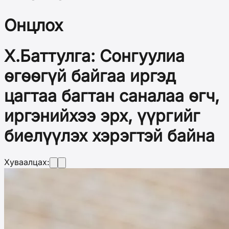
Онцлох
Х.Баттулга: Сонгуулиа
өгөөгүй байгаа иргэд
цагтаа багтан саналаа өгч,
иргэнийхээ эрх, үүргийг
биелүүлэх хэрэгтэй байна
Хуваалцах: