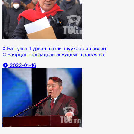
Х.Баттулга: Гурван шатны шүүхээс ял авсан
С.Баярцогт цагаадсан асуудлыг шалгуулна
2023-01-16